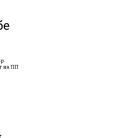
бе
ър
т на ПП
и