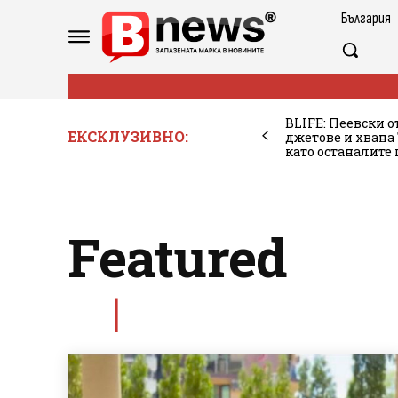
България
BLIFE: Пеевски о
ЕКСКЛУЗИВНО:
джетове и хван
като останалите
Featured