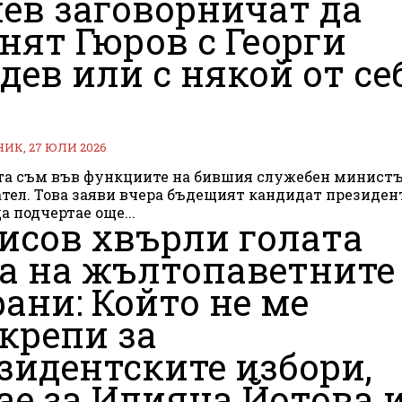
ев заговорничат да
нят Гюров с Георги
дев или с някой от се
К, 27 ЮЛИ 2026
та съм във функциите на бившия служебен минист
тел. Това заяви вчера бъдещият кандидат президен
да подчертае още...
исов хвърли голата
а на жълтопаветните
ани: Който не ме
крепи за
зидентските избори,
ае за Илияна Йотова 