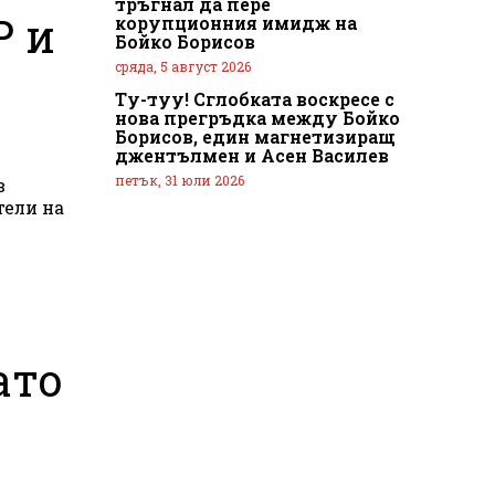
тръгнал да пере
Р и
корупционния имидж на
Бойко Борисов
сряда, 5 август 2026
Ту-туу! Сглобката воскресе с
нова прегръдка между Бойко
Борисов, един магнетизиращ
джентълмен и Асен Василев
петък, 31 юли 2026
тели на
ато