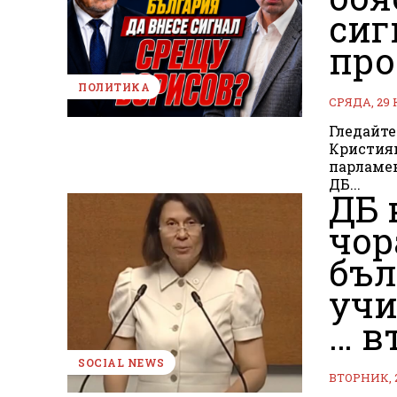
сиг
про
ПОЛИТИКА
СРЯДА, 29
Гледайте
Кристияна Стефанова. В
парламен
ДБ...
ДБ 
чор
бъл
учи
… в
SOCIAL NEWS
ВТОРНИК, 