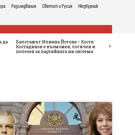
ура
Разследвания
Светът и Русия
НюзКурник
а да
Балотажът Илияна Йотова – Костя
Костадинов е възможен, логичен и
полезен за партийната ни система