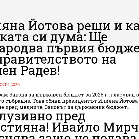
яна Йотова реши и к
ката си дума: Ще
ародва първия бюдж
правителството на
ен Радев!
 ЮЛИ 2026
ам Закона за държавен бюджет за 2026 г., гласуван 
о събрание. Това обяви президентът Илияна Йотова
изявление пред медиите. Законът за държавния бюджет...
лузивно пред
стияна! Ивайло Мирч
снява защо не подава