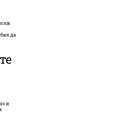
рски
те
и