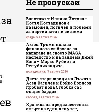
Не пропускай
аза
Балотажът Илияна Йотова –
Костя Костадинов е
възможен, логичен и полезен
за партийната ни система
ет
сряда, 5 август 2026
Axios: Тръмп ползва
финалното си броене за
налагане на своето MAGA
наследство и на тандема Джей
Ванс – Марко Рубио на
Републиканците
понеделник, 3 август 2026
от
Двете стари жрици на Лъжата
 в
Асен Василев и Бойко Борисов
пробват нова Сглобка със
същия бардак!
събота, 1 август 2026
ев
Хроника на предизвестената
смърт на един депутат,