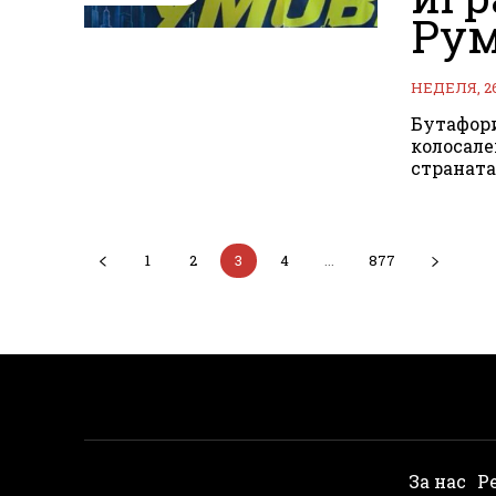
Рум
НЕДЕЛЯ, 2
Бутафори
колосале
страната
1
2
3
4
...
877
За нас
Р