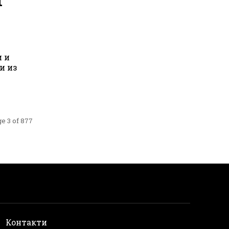
и и
и из
e 3 of 877
и
Контакти