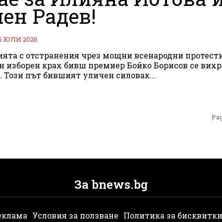
ен Радев!
6 ЮЛИ 2026
ята с отстранения чрез мощни всенародни протест
н изборен крах бивш премиер Бойко Борисов се вихр
. Този път бившият уличен силовак...
Pag
За bnews.bg
еклама
Условия за ползване
Политика за бисквитк