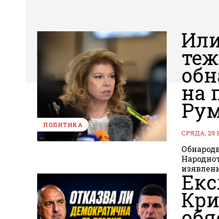
Или
теж
обн
на 
Рум
ПОЛИТИКА
СРЯДА, 29
Обнародв
Народнот
Екс
Кри
обя