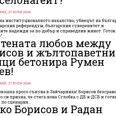
К, 27 ЮЛИ 2026
на институционалното нахалство; убиецът на бълга
гарския референдум, българския суверенитет и
е надежди за по-добър и справедлив живот. Готов бил да
....
тената любов между
исов и жълтопаветни
ци бетонира Румен
ев!
К, 27 ЮЛИ 2026
ка просо сънува в Зайчарника! Борисов безсрамно и
о си призна, че стяга нова Сглобка с ДБ и ДСБ и готв
 по сценария...
ко Борисов и Радан