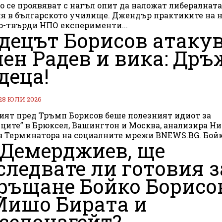
о се проявяват с нагъл опит да наложат либералната
я в българското училище. Джендър практиките на 
о-твърди НПО експерименти...
децът Борисов атаку
ен Радев и вика: Дръ
деца!
28 ЮЛИ 2026
ят пред Тръмп Борисов беше полезният идиот за
ците” в Брюксел, Вашингтон и Москва, анализира Н
Бареков в Терминатора на социалните 
 Демерджиев, ще
следвате ли готовия з
ръщане Бойко Борисо
Мишо Бирата и
селонагейт?