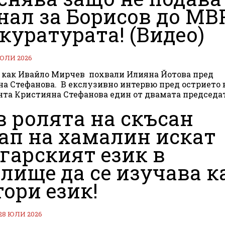
нал за Борисов до МВ
куратурата! (Видео)
 ЮЛИ 2026
 как Ивайло Мирчев похвали Илияна Йотова пред
 екслузивно интервю пред острието в
та Кристияна Стефанова един от двамата председа
в ролята на скъсан
ап на хамалин искат
гарският език в
лище да се изучава к
тори език!
28 ЮЛИ 2026