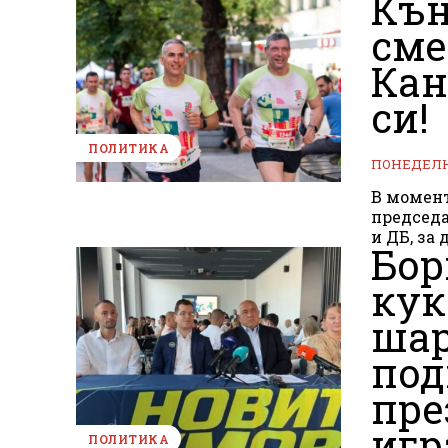
Кън
сме
Кан
си!
ПОЛИТИКА
ПОНЕДЕЛНИ
В момен
председа
и ДБ, за 
Бор
кук
шар
под
пре
игр
ПОЛИТИКА