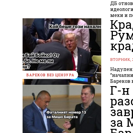
ДБ отнов
идеологи
меки и п
Кра
Рум
кра
ВТОРНИК, 
Надупени
“начални
БАРЕКОВ БЕЗ ЦЕНЗУРА
Г-н
раз
зав
за 
Бар