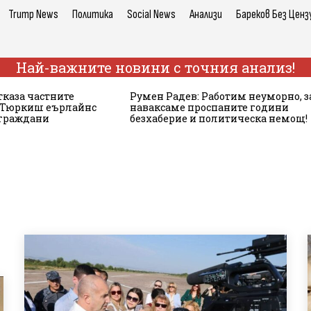
Trump News
Политика
Social News
Анализи
Бареков Без Ценз
Най-важните новини с точния анализ!
тказа частните
Румен Радев: Работим неуморно, з
а Тюркиш еърлайнс
наваксаме проспаните години
 граждани
безхаберие и политическа немощ!