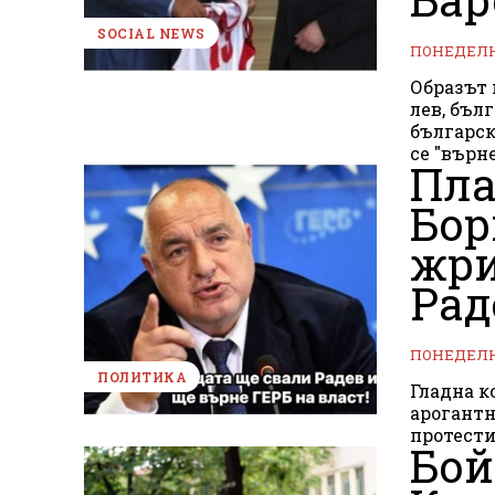
SOCIAL NEWS
ПОНЕДЕЛНИ
Образът 
лев, бъл
българскит
се "върне"
Пла
Бор
жри
Рад
ПОНЕДЕЛНИ
ПОЛИТИКА
Гладна кокош
арогантн
протести
Бой