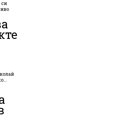
 си
ниво
ва
жте
иколай
мрежи BNEWS.BG. Бойко...
а
в