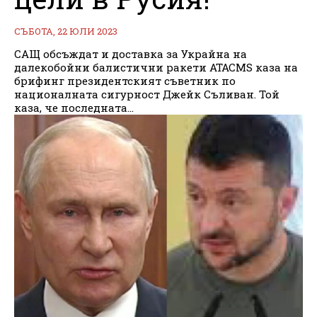
СЪБОТА, 22 ЮЛИ 2023
САЩ обсъждат и доставка за Украйна на
далекобойни балистични ракети ATACMS каза на
брифинг президентският съветник по
националната сигурност Джейк Съливан. Той
каза, че последната...