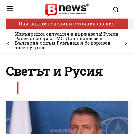
Най-важните новини с точния анализ!
Извънредна ситуация в държавата! Румен
Радев съобщи от МС: Дрон навлезе в
България откъм Румъния и бе взривен
тази сутрин!
Светът и Русия