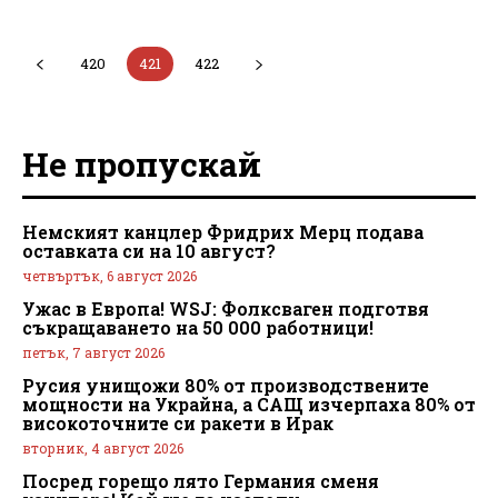
420
421
422
Не пропускай
Немският канцлер Фридрих Мерц подава
оставката си на 10 август?
четвъртък, 6 август 2026
Ужас в Европа! WSJ: Фолксваген подготвя
съкращаването на 50 000 работници!
петък, 7 август 2026
Русия унищожи 80% от производствените
мощности на Украйна, а САЩ изчерпаха 80% от
високоточните си ракети в Ирак
вторник, 4 август 2026
Посред горещо лято Германия сменя