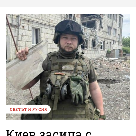
СВЕТЪТ И РУСИЯ
Киев засипа с