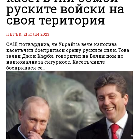
руските войски на
своя територия
ПЕТЪК, 21 ЮЛИ 2023
САЩ потвърдиха, че Украйна вече използва
касетъчни боеприпаси срещу руските сили. Това
заяви Джон Кърби, говорител на Белия дом по
националната сигурност. Касетъчните
боеприпаси се...