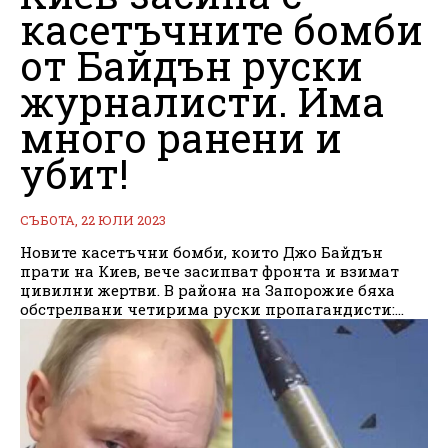
касетъчните бомби
от Байдън руски
журналисти. Има
много ранени и
убит!
СЪБОТА, 22 ЮЛИ 2023
Новите касетъчни бомби, които Джо Байдън
прати на Киев, вече засипват фронта и взимат
цивилни жертви. В района на Запорожие бяха
обстрелвани четирима руски пропагандисти:...