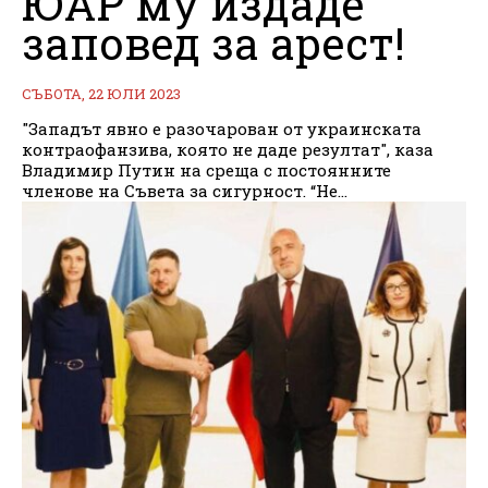
ЮАР му издаде
заповед за арест!
СЪБОТА, 22 ЮЛИ 2023
"Западът явно е разочарован от украинската
контраофанзива, която не даде резултат", каза
Владимир Путин на среща с постоянните
членове на Съвета за сигурност. “Не...