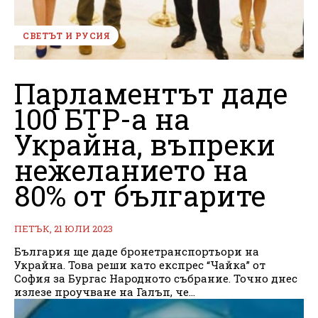
СВЕТЪТ И РУСИЯ
Парламентът даде
100 БТР-а на
Украйна, въпреки
нежеланието на
80% от българите
ПЕТЪК, 21 ЮЛИ 2023
България ще даде бронетранспортьори на
Украйна. Това реши като експрес “Чайка” от
София за Бургас Народното събрание. Точно днес
излезе проучване на Галъп, че...