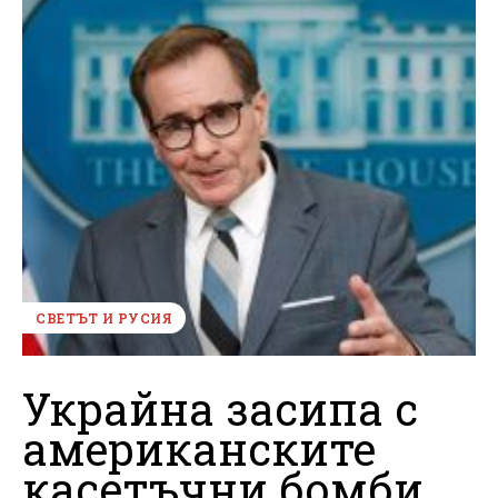
СВЕТЪТ И РУСИЯ
Украйна засипа с
американските
касетъчни бомби