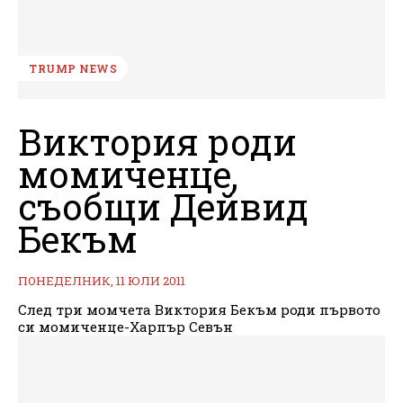
TRUMP NEWS
Виктория роди
момиченце,
съобщи Дейвид
Бекъм
ПОНЕДЕЛНИК, 11 ЮЛИ 2011
След три момчета Виктория Бекъм роди първото
си момиченце-Харпър Севън