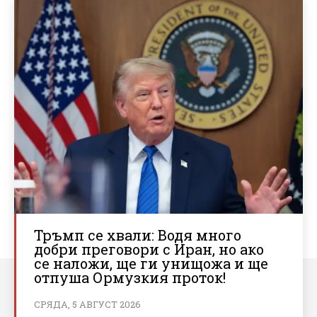
Тръмп се хвали: Водя много
добри преговори с Иран, но ако
се наложи, ще ги унищожа и ще
отпуша Ормузкия проток!
СРЯДА, 5 АВГУСТ 2026