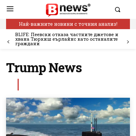
Най-важните новини с точния анализ!
BLIFE: Пеевски отказа частните джетове и
хвана Тюркиш еърлайнс като останалите
граждани
Trump News