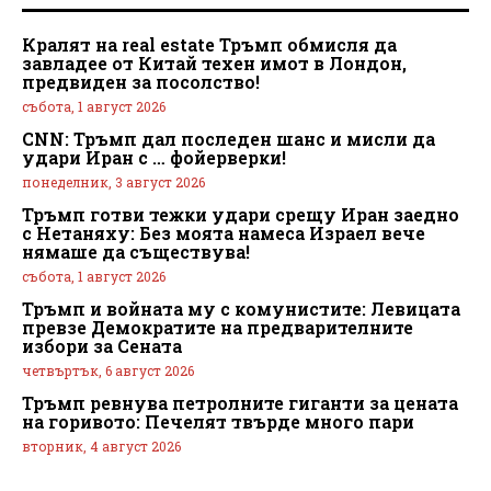
Кралят на real estate Тръмп обмисля да
завладее от Китай техен имот в Лондон,
предвиден за посолство!
събота, 1 август 2026
CNN: Тръмп дал последен шанс и мисли да
удари Иран с … фойерверки!
понеделник, 3 август 2026
Тръмп готви тежки удари срещу Иран заедно
с Нетаняху: Без моята намеса Израел вече
нямаше да съществува!
събота, 1 август 2026
Тръмп и войната му с комунистите: Левицата
превзе Демократите на предварителните
избори за Сената
четвъртък, 6 август 2026
Тръмп ревнува петролните гиганти за цената
на горивото: Печелят твърде много пари
вторник, 4 август 2026