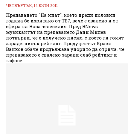
ЧЕТВЪРТЪК, 14 ЮЛИ 2011
Предаването "На инат", което преди половин
година бе изритано от ТВ7, вече е свалено и от
ефира на Нова телевизия. Пред BNews
музикантът на предаването Дани Милев
потвърди, че е получено писмо, с което ги гонят
заради нисък рейтинг. Продуцентът Краси
Ванков обаче продължава упорито да отрича, че
предаването е свалено заради слаб рейтинг и
гафове.