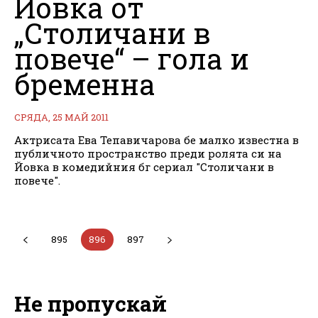
Йовка от
„Столичани в
повече“ – гола и
бременна
СРЯДА, 25 МАЙ 2011
Актрисата Ева Тепавичарова бе малко известна в
публичното пространство преди ролята си на
Йовка в комедийния бг сериал "Столичани в
повече".
895
896
897
Не пропускай