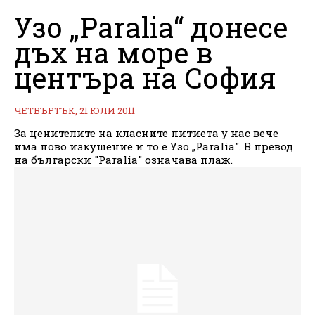
Узо „Paralia“ донесе
дъх на море в
центъра на София
ЧЕТВЪРТЪК, 21 ЮЛИ 2011
За ценителите на класните питиета у нас вече
има ново изкушение и то е Узо „Paralia". В превод
на български "Paralia" означава плаж.