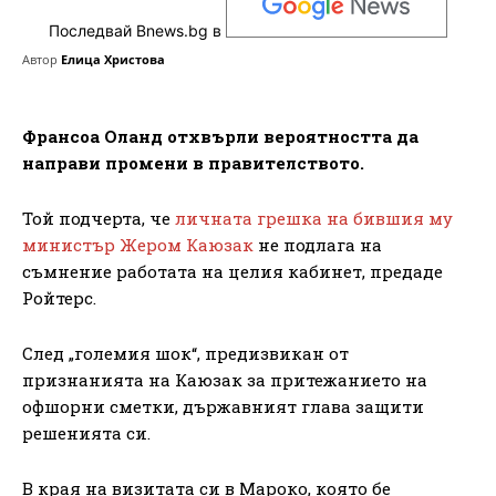
Последвай Bnews.bg в
Автор
Елица Христова
Франсоа Оланд отхвърли вероятността да
направи промени в правителството.
Той подчерта, че
личната грешка на бившия му
министър Жером Каюзак
не подлага на
съмнение работата на целия кабинет, предаде
Ройтерс.
След „големия шок“, предизвикан от
признанията на Каюзак за притежанието на
офшорни сметки, държавният глава защити
решенията си.
В края на визитата си в Мароко, която бе