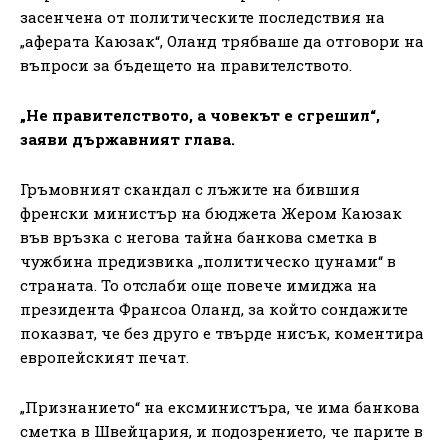
засенчена от политическите последствия на
„аферата Каюзак“, Оланд трябваше да отговори на
въпроси за бъдещето на правителството.
„Не правителството, а човекът е сгрешил“,
заяви държавният глава.
Гръмовният скандал с лъжите на бившия
френски министър на бюджета Жером Каюзак
във връзка с негова тайна банкова сметка в
чужбина предизвика „политическо цунами“ в
страната. То отслаби още повече имиджа на
президента Франсоа Оланд, за който сондажите
показват, че без друго е твърде нисък, коментира
европейският печат.
„Признанието“ на ексминистъра, че има банкова
сметка в Швейцария, и подозрението, че парите в