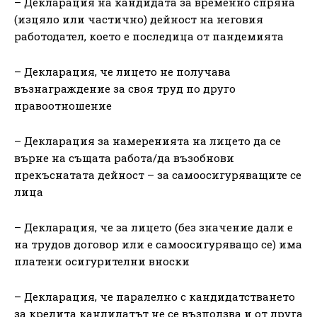
– Декларация на кандидата за временно спряна
(изцяло или частично) дейност на неговия
работодател, което е последица от пандемията
– Декларация, че лицето не получава
възнаграждение за своя труд по друго
правоотношение
– Декларация за намеренията на лицето да се
върне на същата работа/да възобнови
прекъснатата дейност – за самоосигуряващите се
лица
– Декларация, че за лицето (без значение дали е
на трудов договор или е самоосигуряващо се) има
платени осигурителни вноски
– Декларация, че паралелно с кандидатстването
за кредита кандидатът не се възползва и от друга