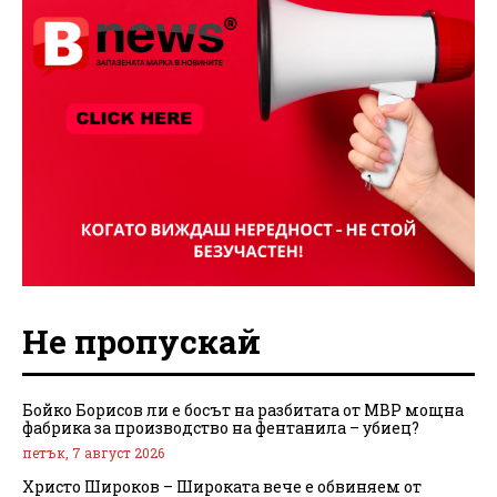
Не пропускай
Бойко Борисов ли е босът на разбитата от МВР мощна
фабрика за производство на фентанила – убиец?
петък, 7 август 2026
Христо Широков – Широката вече е обвиняем от