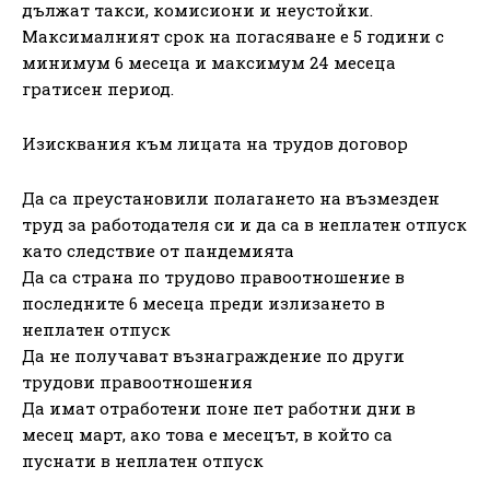
дължат такси, комисиони и неустойки.
Максималният срок на погасяване е 5 години с
минимум 6 месеца и максимум 24 месеца
гратисен период.
Изисквания към лицата на трудов договор
Да са преустановили полагането на възмезден
труд за работодателя си и да са в неплатен отпуск
като следствие от пандемията
Да са страна по трудово правоотношение в
последните 6 месеца преди излизането в
неплатен отпуск
Да не получават възнаграждение по други
трудови правоотношения
Да имат отработени поне пет работни дни в
месец март, ако това е месецът, в който са
пуснати в неплатен отпуск