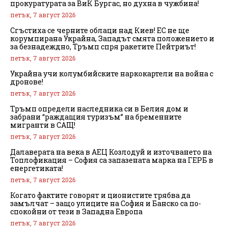
прокуратурата за ВиК Бургас, но духна в чужбина!
петък, 7 август 2026
Сгъстиха се черните облаци над Киев! ЕС не ще
корумпирана Украйна, Западът смята положението и
за безнадеждно, Тръмп спря ракетите Пейтриът!
петък, 7 август 2026
Украйна учи колумбийските наркокартели на война с
дронове!
петък, 7 август 2026
Тръмп определи наследника си в Белия дом и
забрани “раждащия туризъм” на бременните
мигранти в САЩ!
петък, 7 август 2026
Далаверата на века в АЕЦ Козлодуй и източването на
Топлофикация – София са запазената марка на ГЕРБ в
енергетиката!
петък, 7 август 2026
Когато фактите говорят и ционистите трябва да
замълчат – защо улиците на София и Банско са по-
спокойни от тези в Западна Европа
петък, 7 август 2026