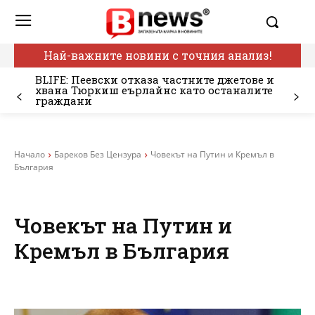
Най-важните новини с точния анализ!
BLIFE: Пеевски отказа частните джетове и
хвана Тюркиш еърлайнс като останалите
граждани
Начало
Бареков Без Цензура
Човекът на Путин и Кремъл в
България
Човекът на Путин и
Кремъл в България