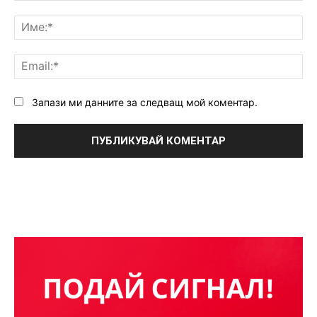
Коментар:
Им
Ema
Запази ми данните за следващ мой коментар.