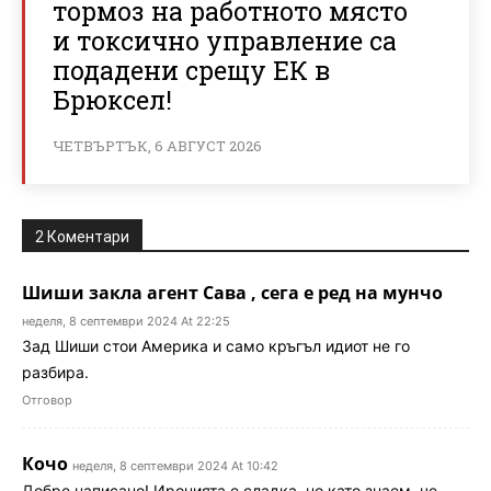
тормоз на работното място
и токсично управление са
подадени срещу ЕК в
Брюксел!
ЧЕТВЪРТЪК, 6 АВГУСТ 2026
2 Коментари
Шиши закла агент Сава , сега е ред на мунчо
неделя, 8 септември 2024 At 22:25
Зад Шиши стои Америка и само кръгъл идиот не го
разбира.
Отговор
Кочо
неделя, 8 септември 2024 At 10:42
Добре написано! Иронията е сладка, но като знаем, че