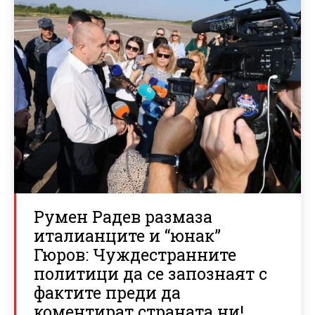
Румен Радев размаза
италианците и “юнак”
Гюров: Чуждестранните
политици да се запознаят с
фактите преди да
коментират страната ни!