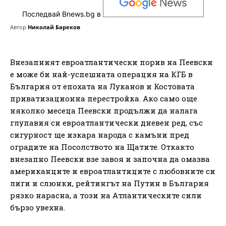
Последвай Bnews.bg в
Автор
Николай Бареков
Внезапният евроатлантически порив на Пеевски
е може би най-успешната операция на КГБ в
България от епохата на Луканов и Костовата
приватизационна перестройка. Ако само още
няколко месеца Пеевски продължи да налага
глупавия си евроатлантически дневен ред, със
сигурност ще изкара народа с камъни пред
оградите на Посолството на Щатите. Откакто
внезапно Пеевски взе завоя и започна да омазва
американците и евроатлантиците с любовните си
лиги и слюнки, рейтингът на Путин в България
рязко нарасна, а този на Атлантическите сили
бързо увехна.