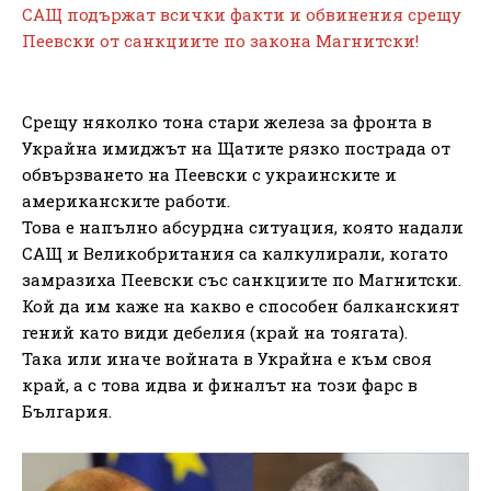
САЩ подържат всички факти и обвинения срещу
Пеевски от санкциите по закона Магнитски!
Срещу няколко тона стари железа за фронта в
Украйна имиджът на Щатите рязко пострада от
обвързването на Пеевски с украинските и
американските работи.
Това е напълно абсурдна ситуация, която надали
САЩ и Великобритания са калкулирали, когато
замразиха Пеевски със санкциите по Магнитски.
Кой да им каже на какво е способен балканският
гений като види дебелия (край на тоягата).
Така или иначе войната в Украйна е към своя
край, а с това идва и финалът на този фарс в
България.