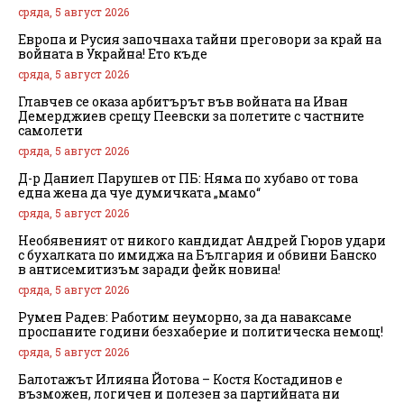
сряда, 5 август 2026
Европа и Русия започнаха тайни преговори за край на
войната в Украйна! Ето къде
сряда, 5 август 2026
Главчев се оказа арбитърът във войната на Иван
Демерджиев срещу Пеевски за полетите с частните
самолети
сряда, 5 август 2026
Д-р Даниел Парушев от ПБ: Няма по хубаво от това
една жена да чуе думичката „мамо“
сряда, 5 август 2026
Необявеният от никого кандидат Андрей Гюров удари
с бухалката по имиджа на България и обвини Банско
в антисемитизъм заради фейк новина!
сряда, 5 август 2026
Румен Радев: Работим неуморно, за да наваксаме
проспаните години безхаберие и политическа немощ!
сряда, 5 август 2026
Балотажът Илияна Йотова – Костя Костадинов е
възможен, логичен и полезен за партийната ни