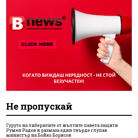
Не пропускай
Гуруто на либералите от жълтите павета защити
Румен Радев и размаза един твърде глупав
министър на Бойко Борисов