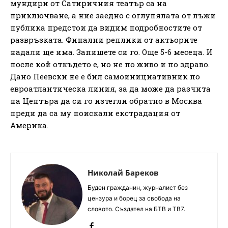
мундири от Сатиричния театър са на
приключване, а ние заедно с оглупялата от лъжи
публика предстои да видим подробностите от
развръзката. Финални реплики от актьорите
надали ще има. Запишете си го. Още 5-6 месеца. И
после кой откъдето е, но не по живо и по здраво.
Дано Пеевски не е бил самоинициативник по
евроатлантическа линия, за да може да разчита
на Центъра да си го изтегли обратно в Москва
преди да са му поискали екстрадация от
Америка.
Николай Бареков
Буден гражданин, журналист без
цензура и борец за свобода на
словото. Създател на БТВ и ТВ7.