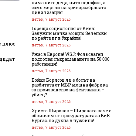
няма нито деца, нито педофил, а
само жертви на криворазбраната
цивилизация
петък, 7 август 2026
Гореща социология от Киев:
Залужни мачка мощно Зеленски
по рейтинг в Украйна!
е плюс
петък, 7 август 2026
Ужас в Европа! WSJ: Фолксваген
ндидат
подготвя съкращаването на 50 000
работници!
петък, 7 август 2026
Бойко Борисов ли е босът на
разбитата от МВР мощна фабрика
за производство на фентанила –
убиец?
петък, 7 август 2026
Христо Широков – Широката вече е
обвиняем от прокуратурата за ВиК
Бургас, но духна в чужбина!
петък, 7 август 2026