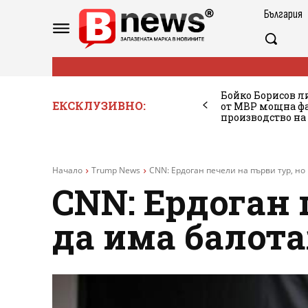
България
Бойко Борисов ли
ЕКСКЛУЗИВНО:
от МВР мощна фа
производство на
Начало
Trump News
CNN: Ердоган печели на първи тур, но
CNN: Ердоган 
да има балот