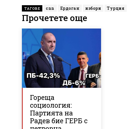
cnn
Ердоган
избори
Турция
ТАГОВЕ
Прочетете още
Гореща
социология:
Партията на
Радев бие ГЕРБ с
четворна