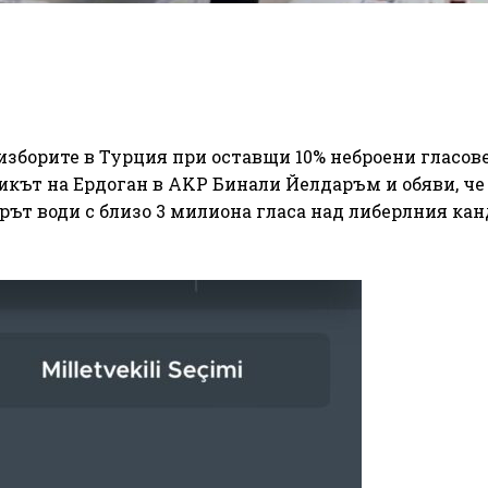
изборите в Турция при оставщи 10% неброени гласов
икът на Ердоган в AKP Бинали Йелдаръм и обяви, че
рът води с близо 3 милиона гласа над либерлния ка