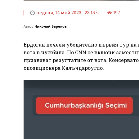
неделя, 14 май 2023 - 23:15 ч.
197
Автор
Николай Бареков
Ердоган печели убедително първия тур на 
вота в чужбина. По CNN се включи заместн
признават резултатите от вота. Консервато
опозиционера Калъчдароугло.