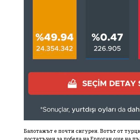
Балотажът е почти сигурен. Вотът от турци
достатъчен за победа на Ердоган още на пъ