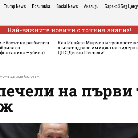
Trump News
Политика
Social News
Анализи
Бареков Без Ценз
Най-важните новини с точния анализ!
 е босът на разбитата
Как Ивайло Мирчев и троловете м
брика за
лъскат здраво имиджа на лидера 
 фентанила – убиец?
ДПС Делян Пеевски!
 може да има балотаж
печели на първи 
аж