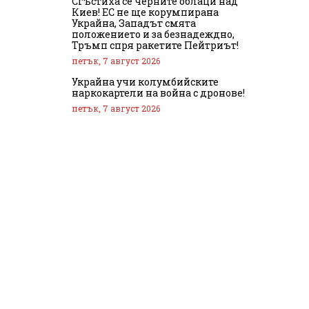
Сгъстиха се черните облаци над
Киев! ЕС не ще корумпирана
Украйна, Западът смята
положението и за безнадеждно,
Тръмп спря ракетите Пейтриът!
петък, 7 август 2026
Украйна учи колумбийските
наркокартели на война с дронове!
петък, 7 август 2026