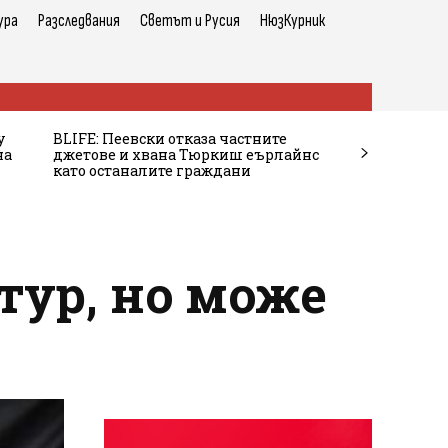
ура
Разследвания
Светът и Русия
НюзКурник
у
BLIFE: Пеевски отказа частните
на
джетове и хвана Тюркиш еърлайнс
като останалите граждани
тур, но може