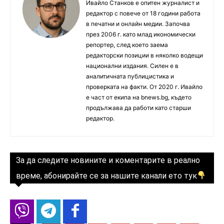
Ивайло Станков е опитен журналист и
редактор с повече от 18 години работа
в печатни и онлайн медии. Започва
през 2006 г. като млад икономически
репортер, след което заема
редакторски позиции в няколко водещи
национални издания. Силен е в
аналитичната публицистика и
проверката на факти. От 2020 г. Ивайло
е част от екипа на bnews.bg, където
продължава да работи като старши
редактор.
За да следите новините и коментарите в реално
време, абонирайте се за нашите канали ето тук