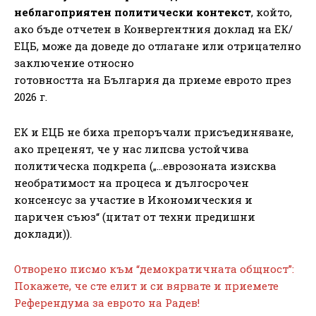
неблагоприятен политически контекст
, който,
ако бъде отчетен в Конвергентния доклад на ЕК/
ЕЦБ, може да доведе до отлагане или отрицателно
заключение относно
готовността на България да приеме еврото през
2026 г.
ЕК и ЕЦБ не биха препоръчали присъединяване,
ако преценят, че у нас липсва устойчива
политическа подкрепа („…еврозоната изисква
необратимост на процеса и дългосрочен
консенсус за участие в Икономическия и
паричен съюз“ (цитат от техни предишни
доклади)).
Отворено писмо към “демократичната общност”:
Покажете, че сте елит и си вярвате и приемете
Референдума за еврото на Радев!