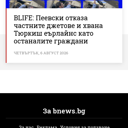
BLIFE: Пеевски отказа
частните джетове и хвана
Тюркиш еърлайнс като
останалите граждани
ЧЕТВЪРТЪК, 6 АВГУСТ 2026
За bnews.bg
За нас
Реклама
Условия за ползване