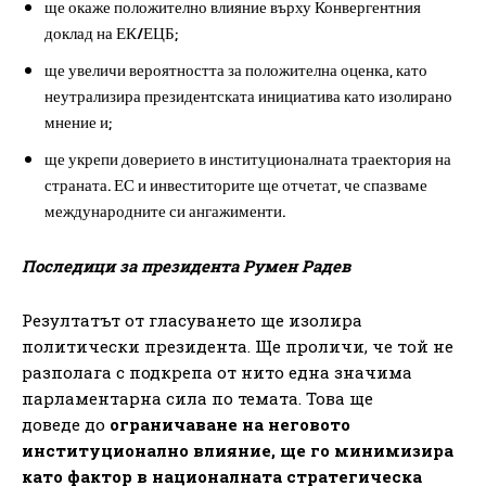
ще окаже положително влияние върху Конвергентния
доклад на ЕК/ЕЦБ;
ще увеличи вероятността за положителна оценка, като
неутрализира президентската инициатива като изолирано
мнение и;
ще укрепи доверието в институционалната траектория на
страната. ЕС и инвеститорите ще отчетат, че спазваме
международните си ангажименти.
Последици за президента Румен Радев
Резултатът от гласуването ще изолира
политически президента. Ще проличи, че той не
разполага с подкрепа от нито една значима
парламентарна сила по темата. Това ще
доведе до
ограничаване на неговото
институционално влияние, ще го минимизира
като фактор в националната стратегическа