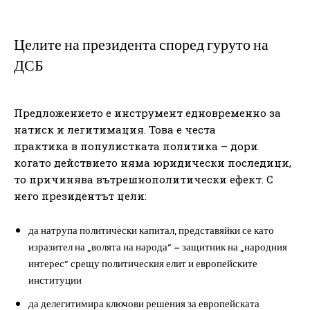
Целите на президента според гуруто на
ДСБ
Предложението е инструмент едновременно за
натиск и легитимация. Това е честа
практика в популистката политика – дори
когато действието няма юридически последици,
то причинява вътрешнополитически ефект. С
него президентът цели:
да натрупа политически капитал, представяйки се като
изразител на „волята на народа“ – защитник на „народния
интерес“ срещу политическия елит и европейските
институции
да делегитимира ключови решения за европейската