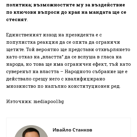
политика; възможностите му за въздействие
по ключови въпроси до края на мандата ще се
стеснят
.
Единственият изход на президента е с
популистка реакция да се опита да ограничи
щетите. Той вероятно ще представи отхвърлянето
като отказ на „властта“ да се вслуша в гласа на
народа, но това ще има ограничен ефект, тъй като
суверенът на властта – Народното събрание ще е
действало срещу него с квалифицирано
мнозинство по напълно конституционен ред.
Източник: mediapool.bg
Ивайло Станков