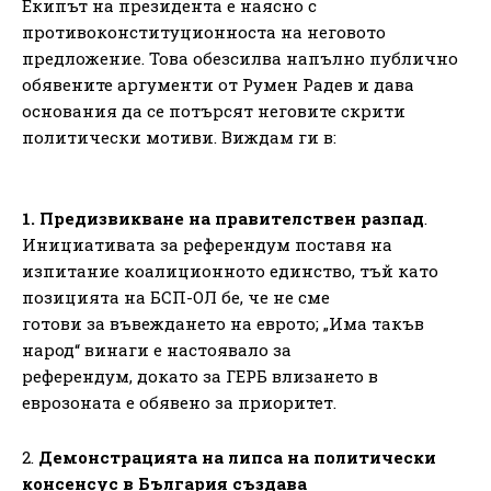
Екипът на президента е наясно с
противоконституционноста на неговото
предложение. Това обезсилва напълно публично
обявените аргументи от Румен Радев и дава
основания да се потърсят неговите скрити
политически мотиви. Виждам ги в:
1. Предизвикване на правителствен разпад
.
Инициативата за референдум поставя на
изпитание коалиционното единство, тъй като
позицията на БСП-ОЛ бе, че не сме
готови за въвеждането на еврото; „Има такъв
народ“ винаги е настоявало за
референдум, докато за ГЕРБ влизането в
еврозоната е обявено за приоритет.
2.
Демонстрацията на липса на политически
консенсус в България създава