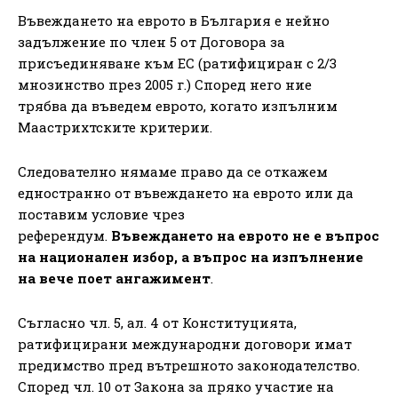
Въвеждането на еврото в България е нейно
задължение по член 5 от Договора за
присъединяване към ЕС (ратифициран с 2/3
мнозинство през 2005 г.) Според него ние
трябва да въведем еврото, когато изпълним
Маастрихтските критерии.
Следователно нямаме право да се откажем
едностранно от въвеждането на еврото или да
поставим условие чрез
референдум.
Въвеждането на еврото не е въпрос
на национален избор, а въпрос на изпълнение
на вече поет ангажимент
.
Съгласно чл. 5, ал. 4 от Конституцията,
ратифицирани международни договори имат
предимство пред вътрешното законодателство.
Според чл. 10 от Закона за пряко участие на