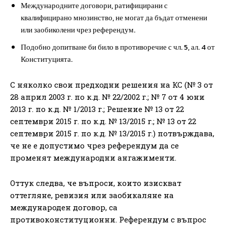
Международните договори, ратифицирани с
квалифицирано мнозинство, не могат да бъдат отменени
или заобиколени чрез референдум.
Подобно допитване би било в противоречие с чл. 5, ал. 4 от
Конституцията.
С няколко свои предходни решения на КС (№ 3 от
28 април 2003 г. по к.д. № 22/2002 г.; № 7 от 4 юни
2013 г. по к.д. № 1/2013 г.; Решение № 13 от 22
септември 2015 г. по к.д. № 13/2015 г.; № 13 от 22
септември 2015 г. по к.д. № 13/2015 г.) потвърждава,
че не е допустимо чрез референдум да се
променят международни ангажименти.
Оттук следва, че въпроси, които изискват
оттегляне, ревизия или заобикаляне на
международен договор, са
противоконституционни. Референдум с въпрос