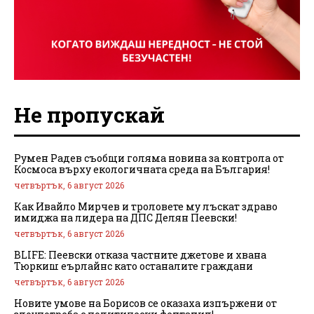
Не пропускай
Румен Радев съобщи голяма новина за контрола от
Космоса върху екологичната среда на България!
четвъртък, 6 август 2026
Как Ивайло Мирчев и троловете му лъскат здраво
имиджа на лидера на ДПС Делян Пеевски!
четвъртък, 6 август 2026
BLIFE: Пеевски отказа частните джетове и хвана
Тюркиш еърлайнс като останалите граждани
четвъртък, 6 август 2026
Новите умове на Борисов се оказаха изпържени от