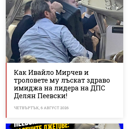
Как Ивайло Мирчев и
троловете му лъскат здраво
имиджа на лидера на ДПС
Делян Пеевски!
ЧЕТВЪРТЪК, 6 АВГУСТ 2026