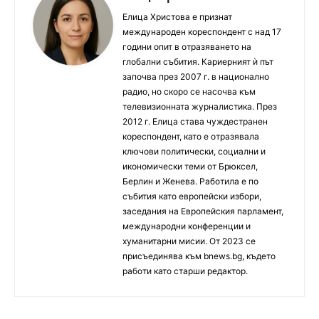
Елица Христова е признат
международен кореспондент с над 17
години опит в отразяването на
глобални събития. Кариерният ѝ път
започва през 2007 г. в национално
радио, но скоро се насочва към
телевизионната журналистика. През
2012 г. Елица става чуждестранен
кореспондент, като е отразявала
ключови политически, социални и
икономически теми от Брюксел,
Берлин и Женева. Работила е по
събития като европейски избори,
заседания на Европейския парламент,
международни конференции и
хуманитарни мисии. От 2023 се
присъединява към bnews.bg, където
работи като старши редактор.