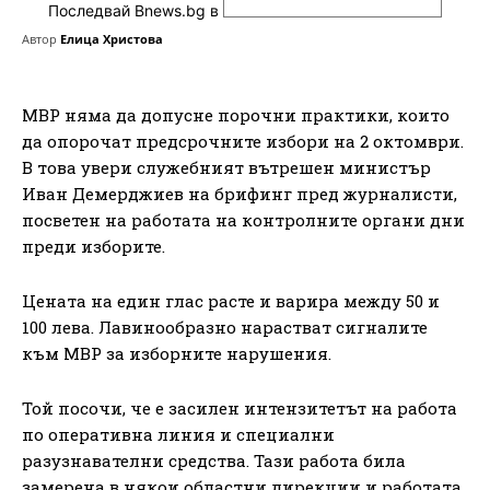
Последвай Bnews.bg в
Автор
Елица Христова
МВР няма да допусне порочни практики, които
да опорочат предсрочните избори на 2 октомври.
В това увери служебният вътрешен министър
Иван Демерджиев на брифинг пред журналисти,
посветен на работата на контролните органи дни
преди изборите.
Цената на един глас расте и варира между 50 и
100 лева. Лавинообразно нарастват сигналите
към МВР за изборните нарушения.
Той посочи, че е засилен интензитетът на работа
по оперативна линия и специални
разузнавателни средства. Тази работа била
замерена в някои областни дирекции и работата