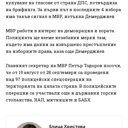
купуване на гласове от страна ДПС, потвърдиха
на брифинга. За първи път в последните 4 избора
има такъв сигнал в МВР, изтъкна Демерджиев.
МВР работи в интерес на демокрация и хората.
Полицията ще вземе незабавни мерки там,
където има данни за извършено престъпление
на изборните права, каза още Демерджиев.
Главният секретар на МВР Петър Тодоров посочи,
че от 19 август от 28 септември са проведени
над 97 полицейски спецоперации на
територията на цялата страна. В полицейските
операции са участвали още и държавни горски
стопанства, НАП, митниците и БАБХ.
Елица Христова