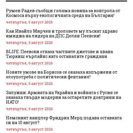
Румен Радев съобщи голяма новина за контрола от
Космоса върху екологичната среда на България!
четвъртък, 6 август 2026
Как Ивайло Мирчев и троловете му лъскат здраво
имиджа на лидера на ДПС Делян Пеевски!
четвъртък, 6 август 2026
BLIFE: Пеевски отказа частните джетове и хвана
Тюркиш еърлайнс като останалите граждани
четвъртък, 6 август 2026
Новите умове на Борисов се оказаха изпържени от
злоупотреба с политически фентанил!
четвъртък, 6 август 2026
Залужни: Армията на Украйна и войната с Русия се
оказаха твърде модерни за остарелите доктрини на
НАТО!
четвъртък, 6 август 2026
Немският канцлер Фридрих Мерц подава оставката
си на 10 август?
четвъртък, 6 август 2026