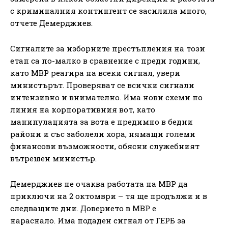
с криминалния контингент се засилила много,
отчете Демерджиев.
Сигналите за изборните престъпления на този
етап са по-малко в сравнение с преди години,
като МВР реагира на всеки сигнал, увери
министърът. Проверяват се всички сигнали
интензивно и внимателно. Има нови схеми по
линия на корпоративния вот, като
манипулацията за вота е предимно в бедни
райони и със заболели хора, нямащи големи
финансови възможности, обясни служебният
вътрешен министър.
Демерджиев не очаква работата на МВР да
приключи на 2 октомври – тя ще продължи и в
следващите дни. Доверието в МВР е
нараснало. Има подаден сигнал от ГЕРБ за