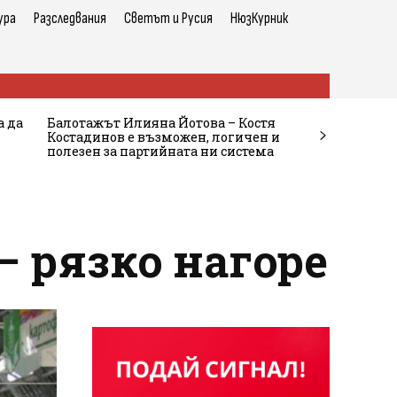
ура
Разследвания
Светът и Русия
НюзКурник
а да
Балотажът Илияна Йотова – Костя
Костадинов е възможен, логичен и
полезен за партийната ни система
– рязко нагоре