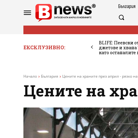
България
BLIFE: Пеевски о
ЕКСКЛУЗИВНО:
джетове и хван
като останалите
Начало
България
Цените на храните през април - рязко на
Цените на хра