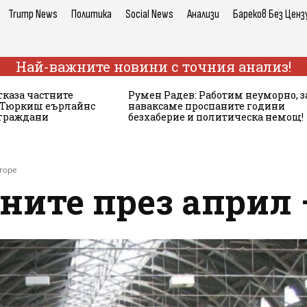
Trump News
Политика
Social News
Анализи
Бареков Без Ценз
Най-важните новини с точния анализ!
тказа частните
Румен Радев: Работим неуморно, з
а Тюркиш еърлайнс
наваксаме проспаните години
 граждани
безхаберие и политическа немощ!
горе
ните през април 