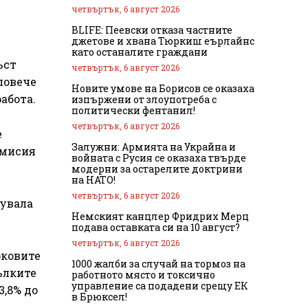
четвъртък, 6 август 2026
BLIFE: Пеевски отказа частните
джетове и хвана Тюркиш еърлайнс
като останалите граждани
ъст
четвъртък, 6 август 2026
 повече
Новите умове на Борисов се оказаха
работа.
изпържени от злоупотреба с
политически фентанил!
четвъртък, 6 август 2026
е
Залужни: Армията на Украйна и
омисия
войната с Русия се оказаха твърде
модерни за остарелите доктрини
на НАТО!
четвъртък, 6 август 2026
рувала
Немският канцлер Фридрих Мерц
подава оставката си на 10 август?
четвъртък, 6 август 2026
рковите
1000 жалби за случай на тормоз на
бълките
работното място и токсично
управление са подадени срещу ЕК
(3,8% до
в Брюксел!