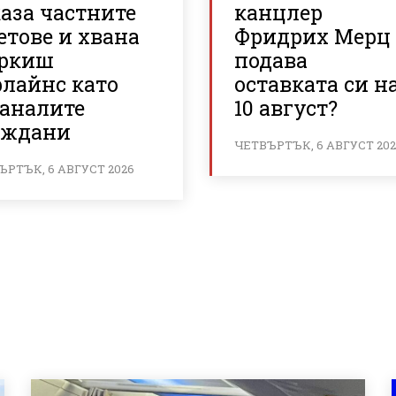
аза частните
канцлер
етове и хвана
Фридрих Мерц
ркиш
подава
рлайнс като
оставката си н
таналите
10 август?
аждани
ЧЕТВЪРТЪК, 6 АВГУСТ 20
ЪРТЪК, 6 АВГУСТ 2026