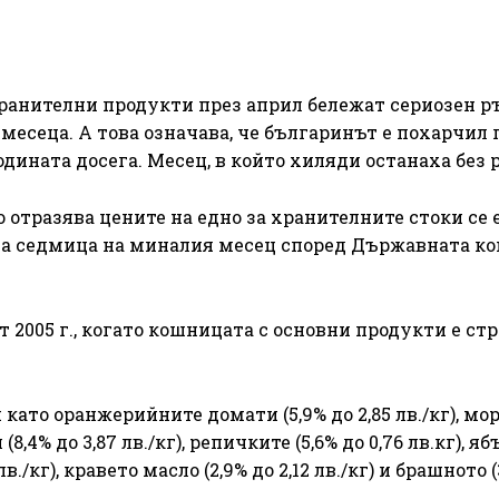
хранителни продукти през април бележат сериозен р
 месеца. А това означава, че българинът е похарчил
дината досега. Месец, в който хиляди останаха без 
отразява цените на едно за хранителните стоки се 
ната седмица на миналия месец според Държавната к
 2005 г., когато кошницата с основни продукти е ст
 като оранжерийните домати (5,9% до 2,85 лв./кг), мо
(8,4% до 3,87 лв./кг), репичките (5,6% до 0,76 лв.кг), я
 лв./кг), кравето масло (2,9% до 2,12 лв./кг) и брашното 