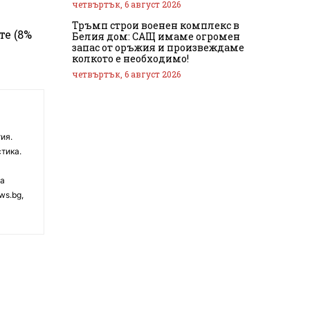
четвъртък, 6 август 2026
Тръмп строи военен комплекс в
те (8%
Белия дом: САЩ имаме огромен
запас от оръжия и произвеждаме
колкото е необходимо!
четвъртък, 6 август 2026
ия.
тика.
на
ws.bg,