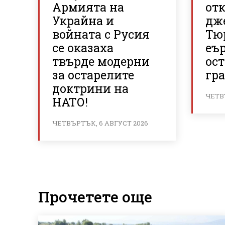
Армията на
отк
Украйна и
дж
войната с Русия
Тю
се оказаха
еъ
твърде модерни
ос
за остарелите
гр
доктрини на
ЧЕТВ
НАТО!
ЧЕТВЪРТЪК, 6 АВГУСТ 2026
Прочетете още