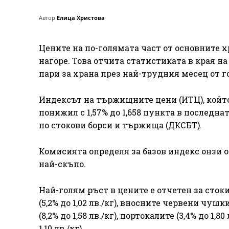
Автор
Елица Христова
Цените на по-голямата част от основните 
нагоре. Това отчита статистиката в края на
пари за храна през най-трудния месец от го
Индексът на тържищните цени (ИТЦ), който 
понижил с 1,57% до 1,658 пункта в послед
по стокови борси и тържища (ДКСБТ).
Комисията определя за базов индекс онзи от
най-скъпо.
Най-голям ръст в цените е отчетен за стоки
(5,2% до 1,02 лв./кг), вносните червени чушки 
(8,2% до 1,58 лв./кг), портокалите (3,4% до 1,80
1,10 лв./кг).