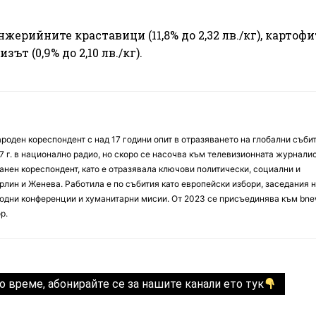
ерийните краставици (11,8% до 2,32 лв./кг), картофи
ризът (0,9% до 2,10 лв./кг).
оден кореспондент с над 17 години опит в отразяването на глобални събит
7 г. в национално радио, но скоро се насочва към телевизионната журналис
анен кореспондент, като е отразявала ключови политически, социални и
лин и Женева. Работила е по събития като европейски избори, заседания 
дни конференции и хуманитарни мисии. От 2023 се присъединява към bne
р.
о време, абонирайте се за нашите канали ето тук