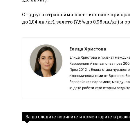
От друга страна има поевтиняване при оранж
до 1,04 лв./кг), зелето (7,5% до 0,98 лв./кг) и о
Елица Христова
Елица Христова е признат междунар
Кариерният ѝ път започва през 200
През 2012 г. Елица става чуждестр
икономически теми от Брюксел, Бер
Европейския парламент, междунаро
където работи като старши редакто
За да следите новините и коментарите в реалн