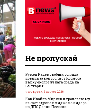
Не пропускай
Румен Радев съобщи голяма
новина за контрола от Космоса
върху екологичната среда на
България!
четвъртък, 6 август 2026
Как Ивайло Мирчев и троловете му
лъскат здраво имиджа на лидера
на ДПС Делян Пеевски!