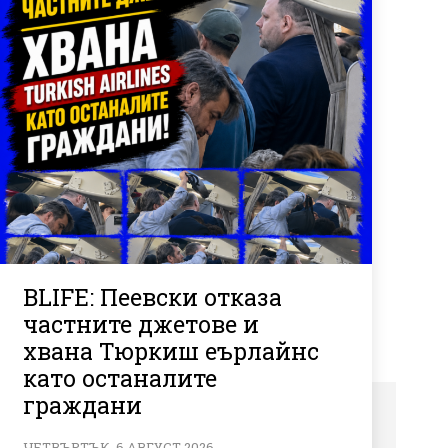
BLIFE: Пеевски отказа
частните джетове и
хвана Тюркиш еърлайнс
като останалите
граждани
ЧЕТВЪРТЪК, 6 АВГУСТ 2026