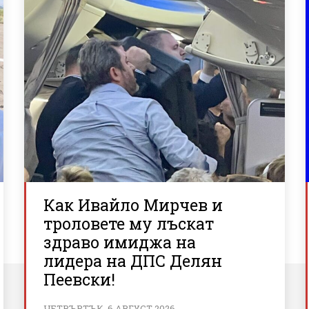
Как Ивайло Мирчев и
троловете му лъскат
здраво имиджа на
лидера на ДПС Делян
Пеевски!
ЧЕТВЪРТЪК, 6 АВГУСТ 2026