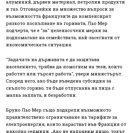
алуминий, дървен материал, петролни продукти
и газ. Отговаряйки на множество въпроси за
възможността французите да компенсират
рязкото поскъпване на горивата, Льо Мер
подчерта, че е "за" целенасочени мерки за
подпомагане на семействата, най-засегнати от
икономическата ситуация.
"Задачата на държавата е да защитава
населението, трябва да помогнем на тези, които
работят или търсят работа", увери министърът.
Според него, ако бъде въведена субсидия за
скъпото гориво, тя бъде отпускана на лица с
малка заплата, и безработни.
Бруно Льо Мер също подкрепи възможното
правителствено ограничаване на тарифите за
електроенергия, които нарастват във Франция от
няколко седмици. „Ако не направим нищо, токът