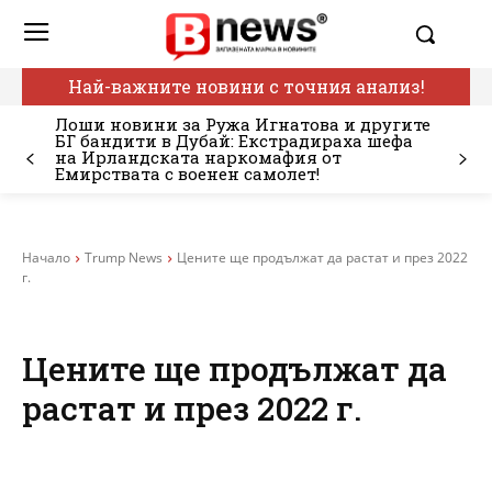
Най-важните новини с точния анализ!
Лоши новини за Ружа Игнатова и другите
БГ бандити в Дубай: Екстрадираха шефа
на Ирландската наркомафия от
Емирствата с военен самолет!
Начало
Trump News
Цените ще продължат да растат и през 2022
г.
Цените ще продължат да
растат и през 2022 г.