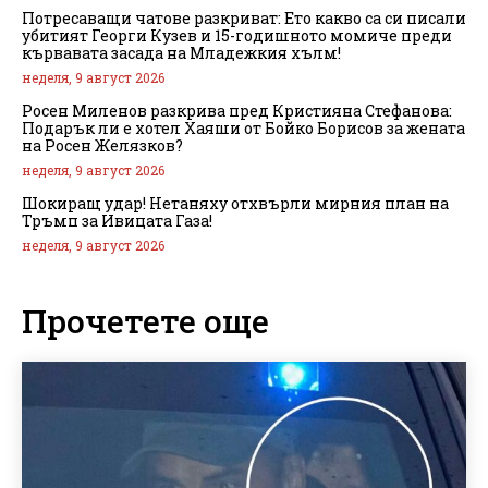
Потресаващи чатове разкриват: Ето какво са си писали
убитият Георги Кузев и 15-годишното момиче преди
кървавата засада на Младежкия хълм!
неделя, 9 август 2026
Росен Миленов разкрива пред Кристияна Стефанова:
Подарък ли е хотел Хаяши от Бойко Борисов за жената
на Росен Желязков?
неделя, 9 август 2026
Шокиращ удар! Нетаняху отхвърли мирния план на
Тръмп за Ивицата Газа!
неделя, 9 август 2026
Прочетете още