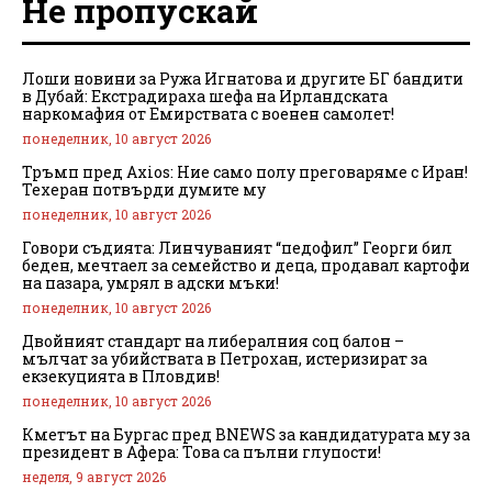
Не пропускай
Лоши новини за Ружа Игнатова и другите БГ бандити
в Дубай: Екстрадираха шефа на Ирландската
наркомафия от Емирствата с военен самолет!
понеделник, 10 август 2026
Тръмп пред Axios: Ние само полу преговаряме с Иран!
Техеран потвърди думите му
понеделник, 10 август 2026
Говори съдията: Линчуваният “педофил” Георги бил
беден, мечтаел за семейство и деца, продавал картофи
на пазара, умрял в адски мъки!
понеделник, 10 август 2026
Двойният стандарт на либералния соц балон –
мълчат за убийствата в Петрохан, истеризират за
екзекуцията в Пловдив!
понеделник, 10 август 2026
Кметът на Бургас пред BNEWS за кандидатурата му за
президент в Афера: Това са пълни глупости!
неделя, 9 август 2026