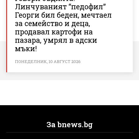
Линчуваният “педофил”
Георги бил беден, мечтаел
за семейство и деца,
продавал картофи на
пазара, умрял в адски
мъки!
ПОНЕДЕЛНИК, 10 АВГУСТ 2026
За bnews.bg