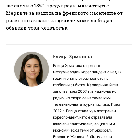
ще скочи с 15%“, предупреди министърът.
Мерките за защита на френското население от
рязко покачване на цените може да бъдат
обявени този четвъртък.
Елица Христова
Елица Христова е признат
международен кореспондент с над 17
години опит в отразяването на
глобални събития. Кариерният ѝ път
започва през 2007 г. в национално
радио, но скоро се насочва към
телевизионната журналистика. През
2012 г. Елица става чуждестранен
кореспондент, като е отразявала
ключови политически, социални и
икономически теми от Брюксел,
Берлин и Женева. Работила е по