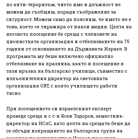
по анти-тероризъм, чието име и длъжност не
можем да съобщим, поради съображение за
сигурност. Можем само да поясним, че името не е
това, което се тиражира от някои медии. Целта на
неговото посещение бе среща с членовете на
ционистката организация и отбелязването на 75
години от основаването на Държавата Израел. В
програмата му беше включено официално
отбелязване на празника, както и посещение в
тази връзка на българско училище, съвместно с
изпълнителния дирeктор на световната
организация ORT, с която училището работи
тясно.
При посещението си израелският експерт
проведе среща и с г-н Ясен Тодоров, заместник-
директор на НСлС, като целта на срещата беше да
се обсъди изпращането на българска група на
семинар по сигурността в Израел през тази