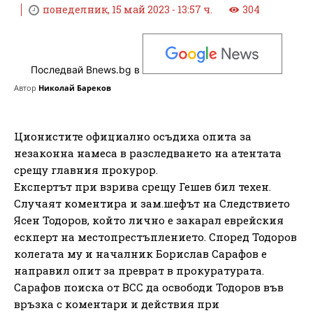
понеделник, 15 май 2023 - 13:57 ч.
304
Последвай Bnews.bg в
Автор
Николай Бареков
Ционистите официално осъдиха опита за
незаконна намеса в разследването на атентата
срещу главния прокурор.
Експертът при взрива срещу Гешев бил техен.
Случаят коментира и зам.шефът на Следствието
Ясен Тодоров, който лично е закарал еврейския
ескперт на местопрестъплението. Според Тодоров
колегата му и началник Борислав Сарафов е
направил опит за преврат в прокуратурата.
Сарафов поиска от ВСС да освободи Тодоров във
връзка с коментари и действия при