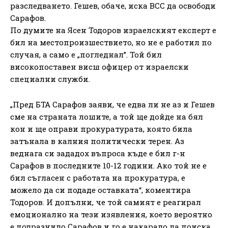
разследването. Гешев, обаче, иска ВСС да освободи
Сарафов.
По думите на Ясен Тодоров израелският експерт е
бил на местопроизшествието, но не е работил по
случая, а само е „погледнал”. Той бил
високопоставен висш офицер от израелски
специални служби.
„Пред БТА Сарафов заяви, че едва ли не аз и Гешев
сме на страната лошите, а той ще дойде на бял
кон и ще оправи прокуратурата, която била
затънала в калния политически терен. Аз
веднага си зададох въпроса къде е бил г-н
Сарафов в последните 10-12 години. Ако той не е
бил съгласен с работата на прокуратура, е
можело да си подаде оставката“, коментира
Тодоров. И допълни, че той самият е реагирал
емоционално на тези изявления, което вероятно
е подразнило Сарафов и го е накарало да поиска