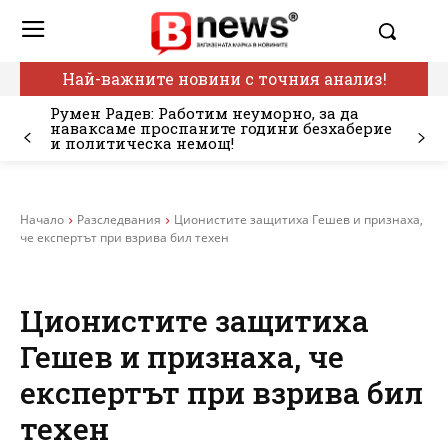
Най-важните новини с точния анализ!
Румен Радев: Работим неуморно, за да
наваксаме проспаните години безхаберие
и политическа немощ!
Начало
Разследвания
Ционистите защитиха Гешев и признаха,
че експертът при взрива бил техен
Ционистите защитиха
Гешев и признаха, че
експертът при взрива бил
техен