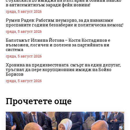
с бухалката по имиджа на България и обвини Банско
в антисемитизъм заради фейк новина!
сряда, 5 август 2026
Румен Радев: Работим неуморно, за да наваксаме
проспаните години безхаберие и политическа немощ!
сряда, 5 август 2026
Балотажът Илияна Йотова – Костя Костадинов е
възможен, логичен и полезен за партийната ни
система
сряда, 5 август 2026
Хроника на предизвестената смърт на един депутат,
тръгнал да пере корупционния имидж на Бойко
Борисов
сряда, 5 август 2026
Прочетете още