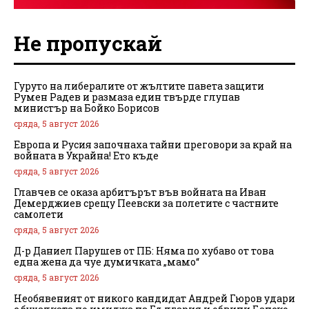
Не пропускай
Гуруто на либералите от жълтите павета защити
Румен Радев и размаза един твърде глупав
министър на Бойко Борисов
сряда, 5 август 2026
Европа и Русия започнаха тайни преговори за край на
войната в Украйна! Ето къде
сряда, 5 август 2026
Главчев се оказа арбитърът във войната на Иван
Демерджиев срещу Пеевски за полетите с частните
самолети
сряда, 5 август 2026
Д-р Даниел Парушев от ПБ: Няма по хубаво от това
една жена да чуе думичката „мамо“
сряда, 5 август 2026
Необявеният от никого кандидат Андрей Гюров удари