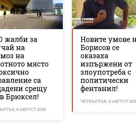
0 жалби за
Новите умове 
учай на
Борисов се
рмоз на
оказаха
ботното място
изпържени от
токсично
злоупотреба с
равление са
политически
дадени срещу
фентанил!
в Брюксел!
ЧЕТВЪРТЪК, 6 АВГУСТ 20
ЪРТЪК, 6 АВГУСТ 2026