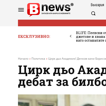
България
BLIFE: Пеевски о
ЕКСКЛУЗИВНО:
джетове и хван
като останалите
Начало
Политика
Цирк дьо Академик! Денков кани Борисов
Цирк дьо Ака
дебат за билб