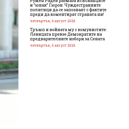
Румен Радев размаза италианците
и “юнак” Гюров: Чуждестранните
политици да се запознаят с фактите
преди да коментират страната ни!
четвъртък, 6 август 2026
Тръмп и войната му с комунистите:
Левицата превзе Демократите на
предварителните избори за Сената
четвъртък, 6 август 2026