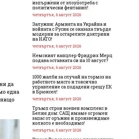
изпържени от злоупотреба с
политически фентанил!
четвъртък, 6 август 2026
Залужни: Армията на Украйна и
войната с Русия се оказаха твърде
модерни за остарелите доктрини
на НАТО!
четвъртък, 6 август 2026
Немският канцлер Фридрих Мерц
подава оставката си на 10 август?
четвъртък, 6 август 2026
1000 жалби за случай на тормоз на
работното място и токсично
ни да
управление са подадени срещу ЕК
мо една
в Брюксел!
четвъртък, 6 август 2026
т нищо
Тръмп строи военен комплекс в
Белия дом: САЩ имаме огромен
запас от оръжия и произвеждаме
колкото е необходимо!
четвъртък, 6 август 2026