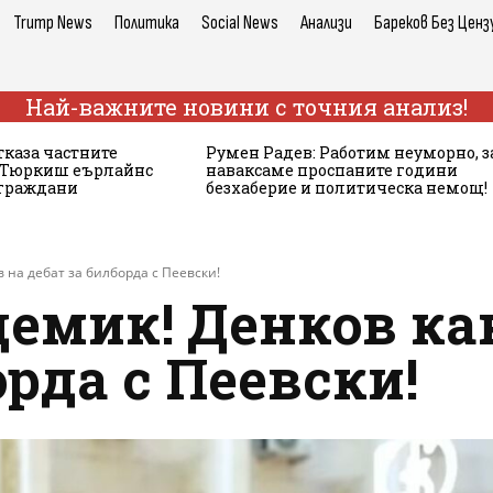
Trump News
Политика
Social News
Анализи
Бареков Без Ценз
Най-важните новини с точния анализ!
тказа частните
Румен Радев: Работим неуморно, з
а Тюркиш еърлайнс
наваксаме проспаните години
 граждани
безхаберие и политическа немощ!
 на дебат за билборда с Пеевски!
демик! Денков ка
орда с Пеевски!