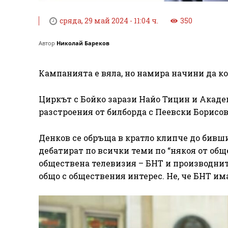
сряда, 29 май 2024 - 11:04 ч.
350
Автор
Николай Бареков
Кампанията е вяла, но намира начини да ко
Циркът с Бойко зарази Найо Тицин и Академ
разстроения от билборда с Пеевски Борисов,
Денков се обръща в кратло клипче до бивш
дебатират по всички теми по “някоя от общ
обществена телевизия – БНТ и производнит
общо с обществения интерес. Не, че БНТ им