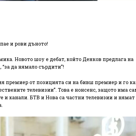
пае и рови дъното!
ика. Новото шоу е дебат, който Денков предлага на
 “за да нямало сърдити”!
ия премиер от позицията си на бивш премиер и го ка
ествените телевизии”. Това е нонсенс, защото има са
е и канали. БТВ и Нова са частни телевизии и няма
а.