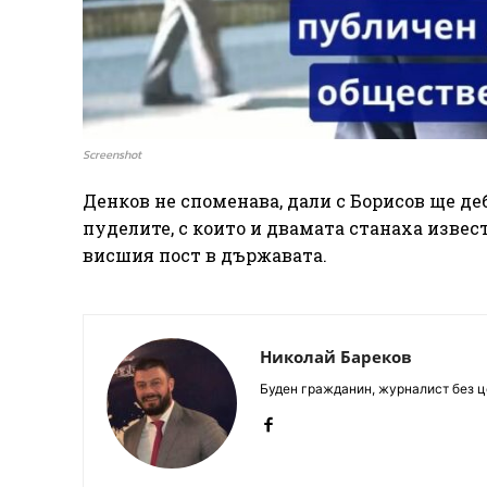
Screenshot
Денков не споменава, дали с Борисов ще де
пуделите, с които и двамата станаха извест
висшия пост в държавата.
Николай Бареков
Буден гражданин, журналист без це