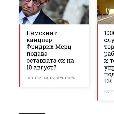
Немският
100
канцлер
сл
Фридрих Мерц
то
подава
ра
оставката си на
и 
10 август?
уп
по
ЧЕТВЪРТЪК, 6 АВГУСТ 2026
ЕК 
ЧЕТВ