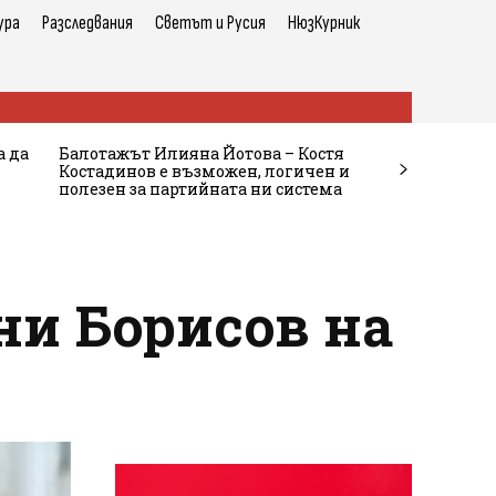
ура
Разследвания
Светът и Русия
НюзКурник
а да
Балотажът Илияна Йотова – Костя
Костадинов е възможен, логичен и
полезен за партийната ни система
ни Борисов на