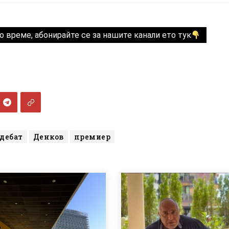
о време, абонирайте се за нашите канали ето тук
дебат
Денков
премиер