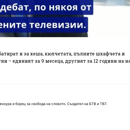
батират и за кеша, кюлчетата, пълните шкафчета и
ни – единият за 9 месеца, другият за 12 години на н
нзура и борец за свобода на словото. Създател на БТВ и ТВ7.