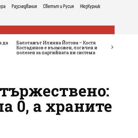
ура
Разследвания
Светът и Русия
НюзКурник
а да
Балотажът Илияна Йотова – Костя
Костадинов е възможен, логичен и
полезен за партийната ни система
 тържествено:
 0, а храните