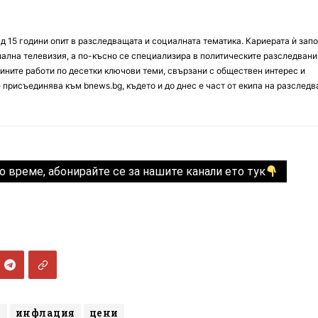
д 15 години опит в разследващата и социалната тематика. Кариерата ѝ зап
онална телевизия, а по-късно се специализира в политическите разследвани
ините работи по десетки ключови теми, свързани с обществен интерес и
е присъединява към bnews.bg, където и до днес е част от екипа на разслед
о време, абонирайте се за нашите канали ето тук
а
инфлация
цени