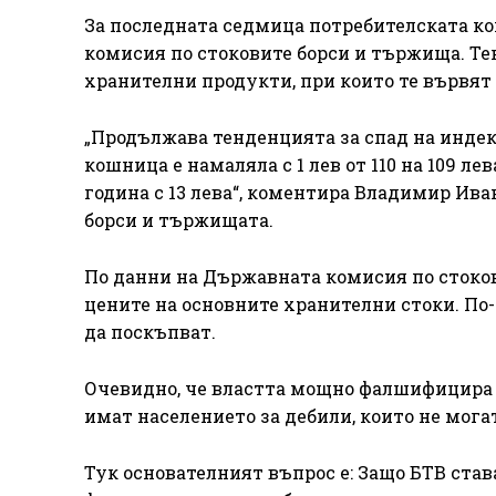
За последната седмица потребителската ко
комисия по стоковите борси и тържища. Тен
хранителни продукти, при които те вървят 
„Продължава тенденцията за спад на индекс
кошница е намаляла с 1 лeв от 110 на 109 
година с 13 лeва“, коментира Владимир Ив
борси и тържищата.
По данни на Държавната комисия по стоко
цените на основните хранителни стоки. По
да поскъпват.
Очевидно, че властта мощно фалшифицира д
имат населението за дебили, които не могат
Тук основателният въпрос е: Защо БТВ став