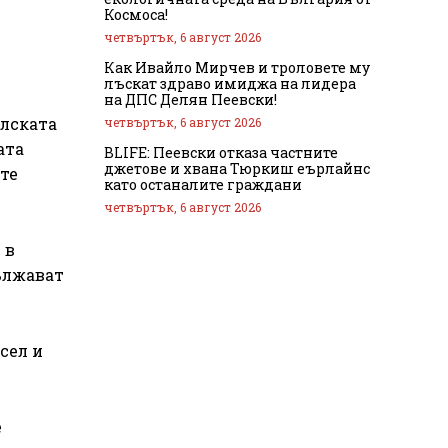
Космоса!
четвъртък, 6 август 2026
Как Ивайло Мирчев и троловете му
лъскат здраво имиджа на лидера
на ДПС Делян Пеевски!
елската
четвъртък, 6 август 2026
ата
BLIFE: Пеевски отказа частните
джетове и хвана Тюркиш еърлайнс
те
като останалите граждани
четвъртък, 6 август 2026
 в
дължават
сел и
е