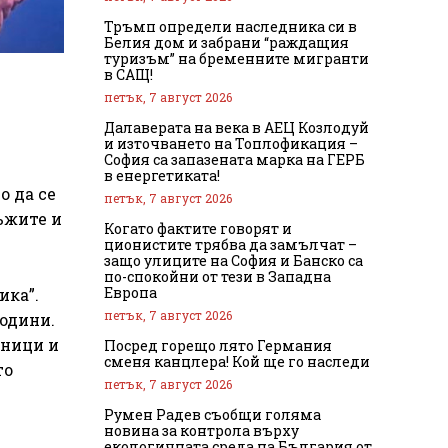
Тръмп определи наследника си в
Белия дом и забрани “раждащия
туризъм” на бременните мигранти
в САЩ!
петък, 7 август 2026
Далаверата на века в АЕЦ Козлодуй
и източването на Топлофикация –
София са запазената марка на ГЕРБ
в енергетиката!
о да се
петък, 7 август 2026
ъжите и
Когато фактите говорят и
ционистите трябва да замълчат –
защо улиците на София и Банско са
по-спокойни от тези в Западна
Европа
ика”.
петък, 7 август 2026
години.
лници и
Посред горещо лято Германия
сменя канцлера! Кой ще го наследи
то
петък, 7 август 2026
Румен Радев съобщи голяма
новина за контрола върху
екологичната среда на България от