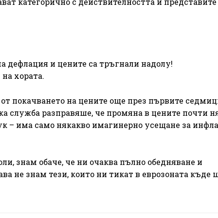
ават категорично с действителността и представите
ма дефлация и цените са тръгнали надолу!
 на хората.
от покачването на цените още през първите седмиц
ка служба разправяше, че промяна в цените почти н
тук – има само някакво имагинерно усещане за инфл
ли, знам обаче, че ни очаква пълно обедняване и
ава не знам тези, които ни тикат в еврозоната къде 