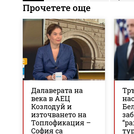
Прочетете още
Далаверата на
Тр
века в АЕЦ
нас
Козлодуй и
Бе
източването на
за
Топлофикация –
“р
София са
ту