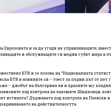
а Еврозоната и за да угоди на управляващите, вмест
вляващите и обслужващите ги медии губят мяра в л
жествено БТВ и се позова на “Националната статист
ляска БТВ в новините си – тоест за първи път от пет 
лъже – джобът на българина ли и празните му хлади
левизиите под контрола на лакомите Шишковци, кои
ят истината? Държавата под контрола на Пеевски и
 изкривяването на действителността.