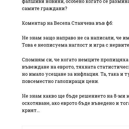
фалшиви новини, особено когато се размин
самите граждани?
Коментар на Весела Станчева във фб:
Не знам защо направо не са написали, че и
Това е неописуема наглост и игра с нервите
Спомням си, че когато немците пропищяха 
въвеждане на еврото, тяхната статистичес
но имало усещане за инфлация. Та, така и 
повсеместно галопиращи цени.
Не знам какво ще бъде решението на 8-ми ю
оскотяване, ако еврото бъде въведено и тог
крият…