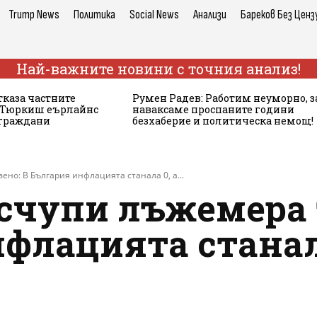
Trump News
Политика
Social News
Анализи
Бареков Без Ценз
Най-важните новини с точния анализ!
тказа частните
Румен Радев: Работим неуморно, з
а Тюркиш еърлайнс
наваксаме проспаните години
 граждани
безхаберие и политическа немощ!
но: В България инфлацията станала 0, а...
 счупи лъжемера
флацията станала