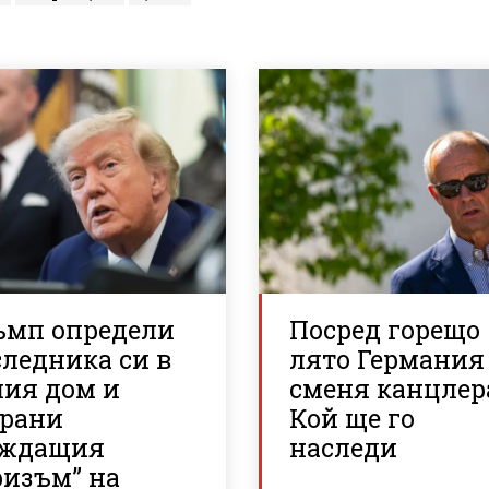
ъмп определи
Посред горещо
ледника си в
лято Германия
лия дом и
сменя канцлер
брани
Кой ще го
аждащия
наследи
ризъм” на