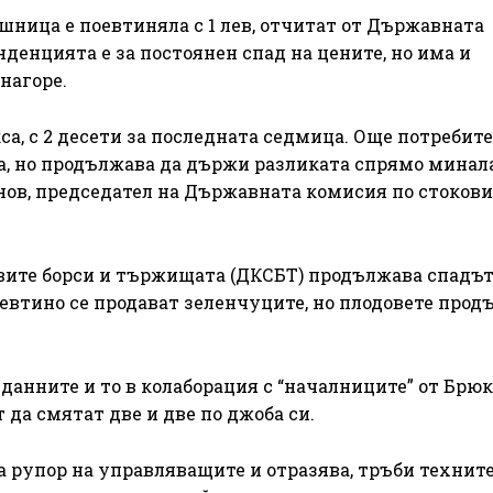
шница е поевтиняла с 1 лев, отчитат от Държавната
денцията е за постоянен спад на цените, но има и
нагоре.
а, с 2 десети за последната седмица. Още потребит
лeвa, но продължава да държи разликата спрямо минал
анов, председател на Държавната комисия по стокови
вите борси и тържищата (ДКСБТ) продължава спадът
-евтино се продават зеленчуците, но плодовете про
анните и то в колаборация с “началниците” от Брюк
 да смятат две и две по джоба си.
а рупор на управляващите и отразява, тръби технит