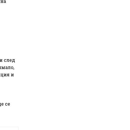
 на
и след
ямало,
ация и
ще се