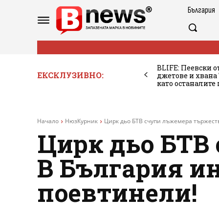
България
BLIFE: Пеевски о
ЕКСКЛУЗИВНО:
джетове и хван
като останалите
Начало
НюзКурник
Цирк дьо БТВ счупи лъжемера тържестве
Цирк дьо БТВ
В България ин
поевтинели!