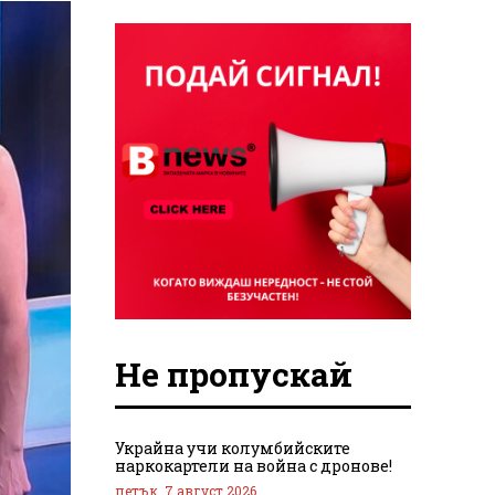
Не пропускай
Украйна учи колумбийските
наркокартели на война с дронове!
петък, 7 август 2026