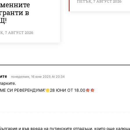
ПЕТЪК, 7 АВГУСТ 2026
еменните
гранти в
Щ!
, 7 АВГУСТ 2026
ите
понеделник, 16 юни 2025 At 20:34
ларките.
АМЕ СИ РЕФЕРЕНДУМА“
28 ЮНИ ОТ 18.00
България и във вреда на путинските отпадъци, които още халюц