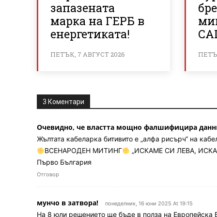
запазената
бр
марка на ГЕРБ в
ми
енергетиката!
СА
ПЕТЪК, 7 АВГУСТ 2026
ПЕТЪК
3 Коментари
Очевидно, че властта мощно фалшифицира данн
Жълтата кабеларка битивито е „алфа рисърч“ на кабе
ВСЕНАРОДЕН МИТИНГ
„ИСКАМЕ СИ ЛЕВА, ИСК
Първо България
Отговор
мунчо в затвора!
понеделник, 16 юни 2025 At 19:15
На 8 юли решението ще бъде в полза на Европейска 