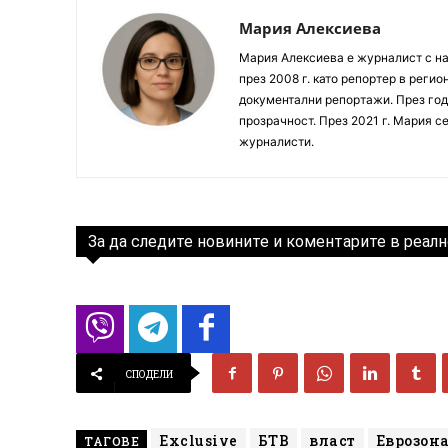
Мария Алексиева
Мария Алексиева е журналист с на
през 2008 г. като репортер в реги
документални репортажи. През год
прозрачност. През 2021 г. Мария с
журналисти.
За да следите новините и коментарите в реалн
СПОДЕЛИ
Exclusive
БТВ
власт
Еврозон
ТАГОВЕ