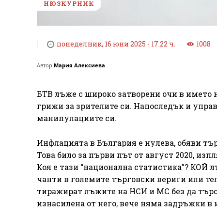
НЮЗКУРНИК
понеделник, 16 юни 2025 - 17:22 ч.
1008
Автор
Мария Алексиева
БТВ лъже с широко затворени очи в името н
грижи за зрителите си. Напоследък и упра
манипулациите си.
Инфлацията в България е нулева, обяви тър
Това било за първи път от август 2020, изп
Коя е тази “национална статистика”? КОЙ 
чанти в големите търговски вериги или те
тиражират лъжите на НСИ и МС без да търс
изнасилена от него, вече няма задръжки в