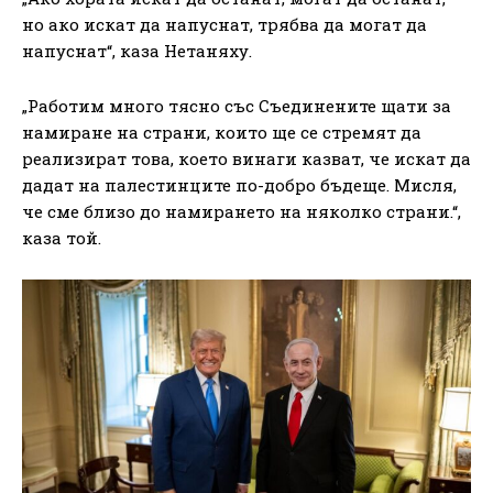
но ако искат да напуснат, трябва да могат да
напуснат“, каза Нетаняху.
„Работим много тясно със Съединените щати за
намиране на страни, които ще се стремят да
реализират това, което винаги казват, че искат да
дадат на палестинците по-добро бъдеще. Мисля,
че сме близо до намирането на няколко страни.“,
каза той.