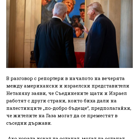
В разговор с репортери в началото на вечерята
между американски и израелски представители
Нетаняху заяви, че Съединените щати и Израел
работят с други страни, които биха дали на
палестинците „по-добро бъдеще“, предполагайки,
че жителите на Газа могат да се преместят в
съседни държави.
„Ако хората искат да останат, могат да останат,