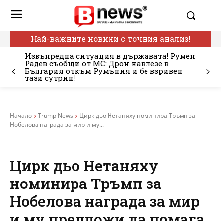
Най-важните новини с точния анализ!
Извънредна ситуация в държавата! Румен
Радев съобщи от МС: Дрон навлезе в
България откъм Румъния и бе взривен
тази сутрин!
Начало
Trump News
Цирк дьо Нетаняху номинира Тръмп за
Нобелова награда за мир и му...
Цирк дьо Нетаняху
номинира Тръмп за
Нобелова награда за мир
и му предложи да помага