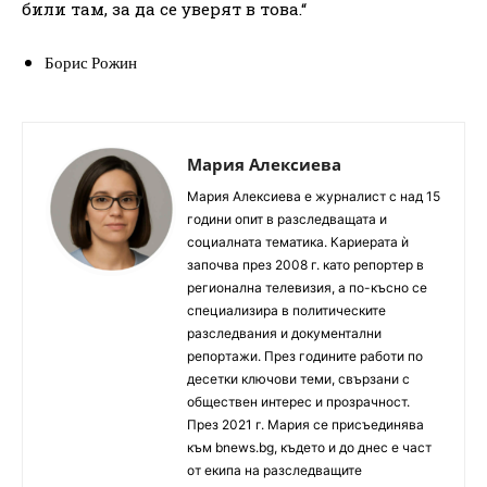
били там, за да се уверят в това.“
Борис Рожин
Мария Алексиева
Мария Алексиева е журналист с над 15
години опит в разследващата и
социалната тематика. Кариерата ѝ
започва през 2008 г. като репортер в
регионална телевизия, а по-късно се
специализира в политическите
разследвания и документални
репортажи. През годините работи по
десетки ключови теми, свързани с
обществен интерес и прозрачност.
През 2021 г. Мария се присъединява
към bnews.bg, където и до днес е част
от екипа на разследващите