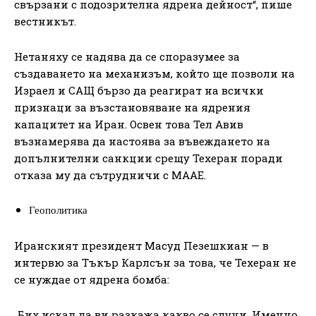
свързани с подозрителна ядрена дейност“, пише
вестникът.
Нетаняху се надява да се споразумее за
създаването на механизъм, който ще позволи на
Израел и САЩ бързо да реагират на всички
признаци за възстановяване на ядрения
капацитет на Иран. Освен това Тел Авив
възнамерява да настоява за въвеждането на
допълнителни санкции срещу Техеран поради
отказа му да сътрудничи с МААЕ.
Геополитика
Иранският президент Масуд Пезешкиан — в
интервю за Тъкър Карлсън за това, че Техеран не
се нуждае от ядрена бомба:
„Бих искал да ви разкажа какво се случи. Именно