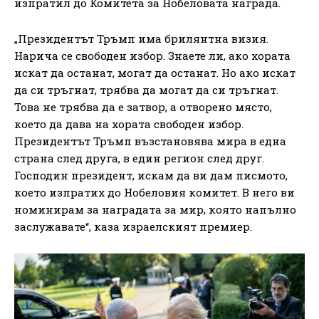
изпратил до Комитета за Нобеловата награда.
„Президентът Тръмп има брилянтна визия.
Нарича се свободен избор. Знаете ли, ако хората
искат да останат, могат да останат. Но ако искат
да си тръгнат, трябва да могат да си тръгнат.
Това не трябва да е затвор, а отворено място,
което да дава на хората свободен избор.
Президентът Тръмп възстановява мира в една
страна след друга, в един регион след друг.
Господин президент, искам да ви дам писмото,
което изпратих до Нобеловия комитет. В него ви
номинирам за наградата за мир, която напълно
заслужавате“, каза израелският премиер.