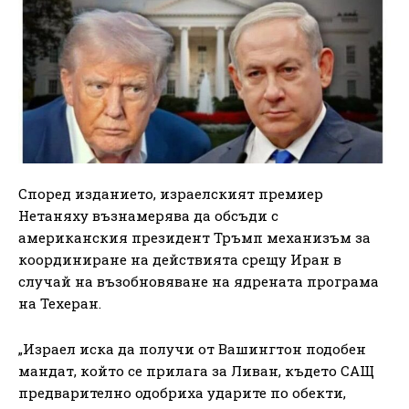
Според изданието, израелският премиер
Нетаняху възнамерява да обсъди с
американския президент Тръмп механизъм за
координиране на действията срещу Иран в
случай на възобновяване на ядрената програма
на Техеран.
„Израел иска да получи от Вашингтон подобен
мандат, който се прилага за Ливан, където САЩ
предварително одобриха ударите по обекти,