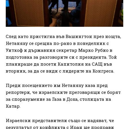
След като пристигна във Вашингтон през нощта,
Нетаняху се срещна по-рано в понеделник с
Уиткоф и държавния секретар Марко Рубио в
подготовка за разговорите си с президента. Той
планираше да посети Капитолия на САЩ във
вторник, за да се види с лидерите на Конгреса.
Преди посещението им Нетаняху каза пред
репортери, че израелските преговарящи се борят
за споразумение за Газа в Доха, столицата на
Катар.
Израелски представители също се надяват, че
резултатът от конфликта с Иран ще проправи