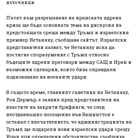
източници.
Пътят към разрешаване на иранската ядрена
криза ще бъде основната тема на дискусия на
предстоящата среща между Тръмп и израелския
премиер Нетаняху, съобщава сайтът. Израелски
представители казват, че Нетаняху иска да
постигне споразумение с Тръмп относно
бъдещите ядрени преговори между САЩ и Иран и
възможни сценарии, които биха оправдали
подновяване на военните удари.
В същото време, главният съветник на Нетаняху,
Рон Дермър, е заявил пред представители на
властите на закрити брифинги, че след
неотдавнашно посещение във Вашингтон е
останал с впечатлението, че администрацията на
Тръмп ще подкрепи нови израелски удари срещу
Иран при определени обстоятелства, съобщиха