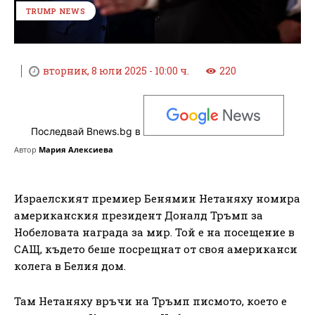
TRUMP NEWS
вторник, 8 юли 2025 - 10:00 ч.
220
Последвай Bnews.bg в
Автор
Мария Алексиева
Израелският премиер Бенямин Нетаняху номира
американския президент Доналд Тръмп за
Нобеловата награда за мир. Той е на посещение в
САЩ, където беше посрещнат от своя американси
колега в Белия дом.
Там Нетаняху връчи на Тръмп писмото, което е