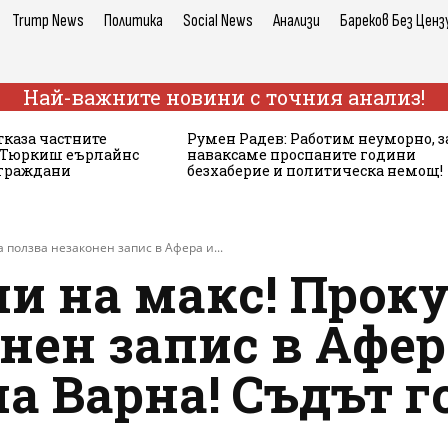
Trump News
Политика
Social News
Анализи
Бареков Без Ценз
Най-важните новини с точния анализ!
тказа частните
Румен Радев: Работим неуморно, з
а Тюркиш еърлайнс
наваксаме проспаните години
 граждани
безхаберие и политическа немощ!
 ползва незаконен запис в Афера и...
и на макс! Прок
нен запис в Афе
а Варна! Съдът г