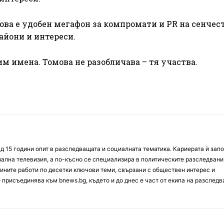
Това е удобен мегафон за компромати и PR на сенчес
райони и интереси.
м имена. Томова не разобличава – тя участва.
д 15 години опит в разследващата и социалната тематика. Кариерата ѝ зап
онална телевизия, а по-късно се специализира в политическите разследвани
ините работи по десетки ключови теми, свързани с обществен интерес и
е присъединява към bnews.bg, където и до днес е част от екипа на разслед