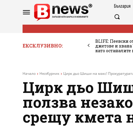
България
BLIFE: Пеевски о
ЕКСКЛУЗИВНО:
джетове и хван
като останалите
Начало
НюзКурник
Цирк дьо Шиши на макс! Прокуратурата
Цирк дьо Шиш
ползва незако
срещу кмета н