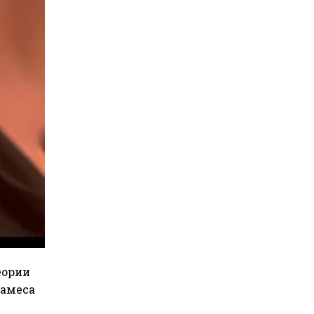
еории
намеса