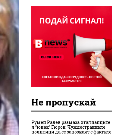
Не пропускай
Румен Радев размаза италианците
и “юнак” Гюров: Чуждестранните
политици да се запознаят с фактите