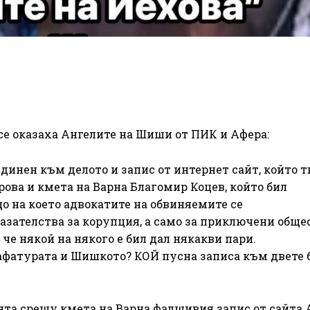
се оказаха Ангелите на Шиши от ПИК и Афера:
динен към делото и запис от интернет сайт, който т
ова и кмета на Варна Благомир Коцев, който бил
о на което адвокатите на обвиняемите се
казателства за корупция, а само за приключени общ
 че някой на някого е бил дал някакви пари.
афатурата и Шишкото? КОЙ пусна записа към двете 
та срещу кмета на Варна фалшивия запис от сайта 