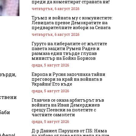
преди да коментират страната ни!
четвъртък, 6 август 2026
Тръмп и войната му с комунистите:
Левицата превзе Демократите на
предварителните избори за Сената
четвъртък, 6 август 2026
Гуруто на либералите от жълтите
павета защити Румен Радев и
размаза един твърде глупав
министър на Бойко Борисов
сряда, 5 август 2026
върди,
Европа и Русия започнаха тайни
преговори за край на войната в
Украйна! Ето къде
сряда, 5 август 2026
ествени
Главчев се оказа арбитърът във
войната на Иван Демерджиев
срещу Пеевски за полетите с
баби
частните самолети
сряда, 5 август 2026
Д-р Даниел Парушев от ПБ: Няма
Афера!
по хубаво от това една жена да чуе