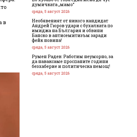
думичката „мамо“
йто
сряда, 5 август 2026
Необявеният от никого кандидат
а в
Андрей Гюров удари с бухалката по
имиджа на България и обвини
Банско в антисемитизъм заради
фейк новина!
сряда, 5 август 2026
Румен Радев: Работим неуморно, за
да наваксаме проспаните години
безхаберие и политическа немощ!
сряда, 5 август 2026