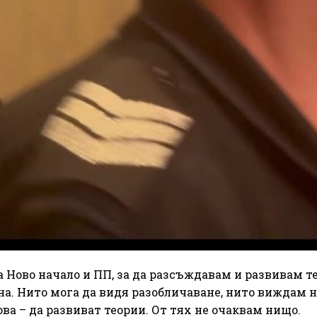
а Ново начало и ПП, за да разсъждавам и развивам т
на. Нито мога да видя разобличаване, нито виждам 
ова – да развиват теории. От тях не очаквам нищо.