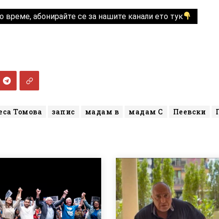
о време, абонирайте се за нашите канали ето тук
еса Томова
запис
мадам в
мадам С
Пеевски