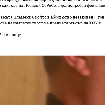
е сайтове на Пеевски СеРеСе, а долнопробен фейк, ко
амата Пламенка, който в абсолютно незаконен – тов
кова некомпетентност на правната мъсъл на ЮЗУ и
бели конци.