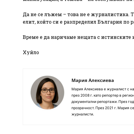
Да не се лъжем – това не е журналистика. 
елит, който си е разпределил България по 
Време е да наричаме нещата с истинските и
Хуйло
Мария Алексиева
Мария Алексиева е журналист с на
през 2008 г. като репортер в реги
документални репортажи. През год
прозрачност. През 2021 г. Мария с
журналисти.