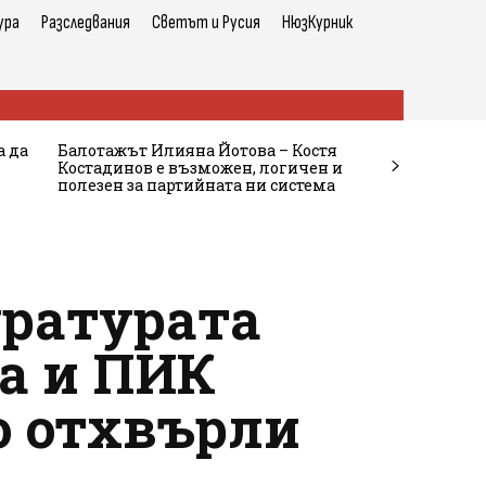
ура
Разследвания
Светът и Русия
НюзКурник
а да
Балотажът Илияна Йотова – Костя
Костадинов е възможен, логичен и
полезен за партийната ни система
уратурата
ра и ПИК
о отхвърли