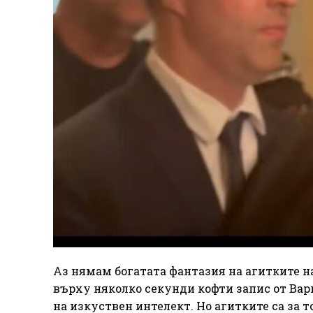
Аз нямам богатата фантазия на агитките н
върху няколко секунди кофти запис от Вар
на изкуствен интелект. Но агитките са за т