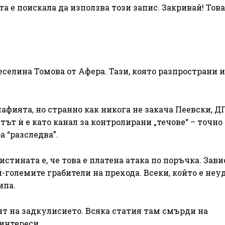
а е поискала да използва този запис. Закривай! Това
еселина Томова от Афера. Тази, която разпространи 
афията, но странно как никога не закача Пеевски, Д
ът ѝ е като канал за контролирани „течове“ – точно
а “разследва”.
стината е, че това е платена атака по поръчка. Зави
-големите грабители на прехода. Всеки, който е неу
ипа.
нт на задкулисието. Всяка статия там смърди на
интереси.