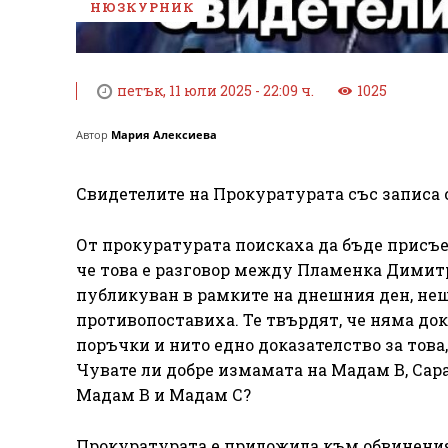
НЮЗКУРНИК
петък, 11 юли 2025 - 22:09 ч.
1025
Автор
Мария Алексиева
Свидетелите на Прокуратурата със записа 
От прокуратурата поискаха да бъде присъе
че това е разговор между Пламенка Димитр
публикуван в рамките на днешния ден, нещ
противопоставиха. Те твърдят, че няма до
поръчки и нито едно доказателство за това,
Чувате ли добре измамата на Мадам В, Сар
Мадам В и Мадам С?
Прокуратурата е приложила към обвинения