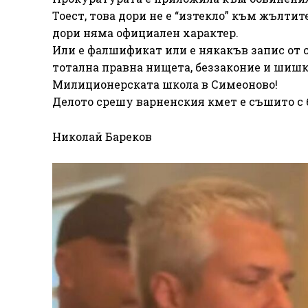
Тоест, това дори не е “изтекло” към жълтит
дори няма официален характер.
Или е фалшификат или е някакъв запис от с
тотална правна нищета, беззаконие и шиш
Милиционерската школа в Симеоново!
Делото срешу варненския кмет е съшито с 
Николай Бареков