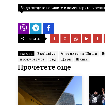
За да следите новините и коментарите в реалн
СПОДЕЛИ
Exclusive
Ангелите на Шиши
В
ТАГОВЕ
прокуратура
съд
Цирк
Шиши
Прочетете още