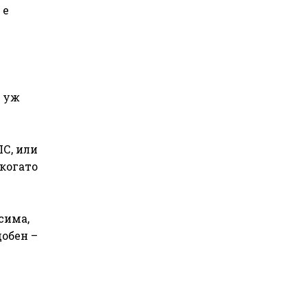
 е
и уж
ПС, или
 когато
сима,
добен –