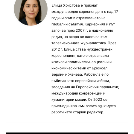
Елица Христова е признат
международен кореспондент с над 17
години опит в отразяването на
глобални събития. Кариерният ѝ път
започва през 2007 г. в национално
радио, но скоро се насочва към
телевизионната журналистика. През
2012 г. Елица става чуждестранен
кореспондент, като е отразявала
ключови политически, социални и
икономически теми от Брюксел,
Берлин и Женева. Работила е по
събития като европейски избори,
заседания на Европейския парламент,
международни конференции и
хуманитарни мисии. От 2023 се
присъединява към bnews.bg, където
работи като старши редактор.