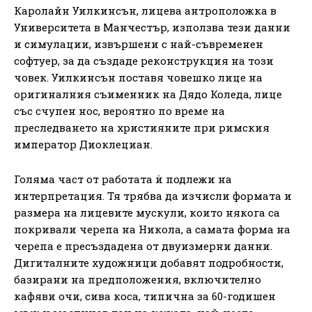
Каролайн Уилкинсън, лицева антроположка в
Университета в Манчестър, използва тези данни
и симулации, извършени с най-съвременен
софтуер, за да създаде реконструкция на този
човек. Уилкинсън поставя човешко лице на
оригиналния съименник на Дядо Коледа, лице
със счупен нос, вероятно по време на
преследването на християните при римския
император Диоклециан.
Голяма част от работата ѝ подлежи на
интерпретация. Тя трябва да изчисли формата и
размера на лицевите мускули, които някога са
покривали черепа на Никола, а самата форма на
черепа е пресъздадена от двуизмерни данни.
Дигиталните художници добавят подробности,
базирани на предположения, включително
кафяви очи, сива коса, типична за 60-годишен