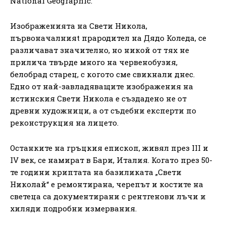
National Geographic.
Изображенията на Свети Никола,
първоначалнияt прародител на Дядо Коледа, се
различават значително, но никой от тях не
прилича твърде много на червенобузия,
белобрад старец, с когото сме свикнали днес.
Едно от най-завладяващите изображения на
истинския Свети Никола е създадено не от
древни художници, а от съдебни експерти по
реконструкция на лицето.
Останките на гръцкия епископ, живял през III и
IV век, се намират в Бари, Италия. Когато през 50-
те години криптата на базиликата „Свети
Николай“ е ремонтирана, черепът и костите на
светеца са документирани с рентгенови лъчи и
хиляди подробни измервания.