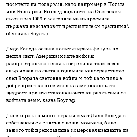
носители на подаръци, като например в Полша
или България. Но след падането на Съветския
съюз през 1989 г. жителите на въпросните
държави възстановят предишните си традиции”,
обяснява Боулър.
Дядо Коледа остава политизирана фигура по
целия свят. Американските войски
разпространяват своята версия на този весел,
едър човек по света в годините непосредствено
след Втората световна война и той като цяло е
добре приет като символ на американската
щедрост при възстановяването на разкъсани от
войната земи, казва Боулър.
Днес хората в много страни имат Дядо Коледа в
собствения си списък с лоши момчета, било
защото той представлява комерсиализацията на