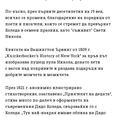
По-късно, през първите десетилетия на 19 век,
всичко се променя, благодарение на поредица от
поети и писатели, които се стремят да превърнат
Коледа в семеен празник, като "съживят" Свети
Никола.
Книгата на Вашингтон Ървинг от 1809 г.
„Knickerbocker's History of New York“ за пръв път
изобразява пушещ лула Никола, докато лети
с вагон над покривите и раздава подаръци на
добрите момчета и момичета.
През 1821 г. анонимно илюстрирано
стихотворение, озаглавено „Приятелят на децата“,
отива много по-далеч в оформянето на
съвременния Дядо Коледа, свързвайки го с
Коледа. „Тук най-накрая имаме облика на Дядо