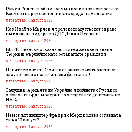
Румен Радев съобщи голяма новина за контрола от
Космоса върху екологичната среда на България!
четвъртък, 6 август 2026
Как Ивайло Мирчев и троловете му лъскат здраво
имиджа на лидера на ДПС Делян Пеевски!
четвъртък, 6 август 2026
BLIFE: Пеевски отказа частните джетове и хвана
Тюркиш еърлайнс като останалите граждани
четвъртък, 6 август 2026
Новите умове на Борисов се оказаха изпържени от
злоупотреба с политически фентанил!
четвъртък, 6 август 2026
Залужни: Армията на Украйна и войната с Русия се
оказаха твърде модерни за остарелите доктрини на
НАТО!
четвъртък, 6 август 2026
Немският канцлер Фридрих Мерц подава оставката
си на 10 август?
четвъртък, 6 август 2026