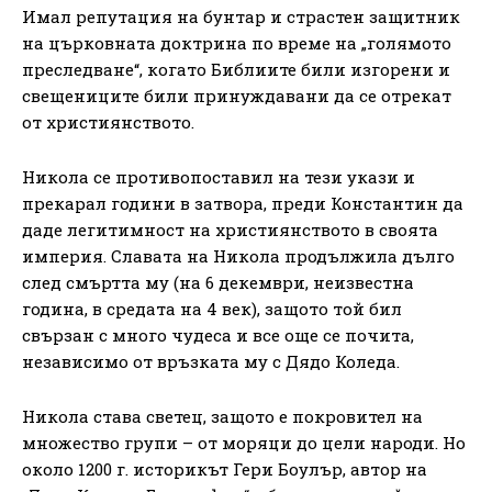
Имал репутация на бунтар и страстен защитник
на църковната доктрина по време на „голямото
преследване“, когато Библиите били изгорени и
свещениците били принуждавани да се отрекат
от християнството.
Никола се противопоставил на тези укази и
прекарал години в затвора, преди Константин да
даде легитимност на християнството в своята
империя. Славата на Никола продължила дълго
след смъртта му (на 6 декември, неизвестна
година, в средата на 4 век), защото той бил
свързан с много чудеса и все още се почита,
независимо от връзката му с Дядо Коледа.
Никола става светец, защото е покровител на
множество групи – от моряци до цели народи. Но
около 1200 г. историкът Гери Боулър, автор на