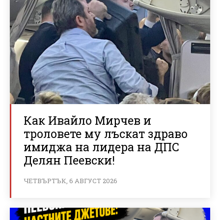
Как Ивайло Мирчев и
троловете му лъскат здраво
имиджа на лидера на ДПС
Делян Пеевски!
ЧЕТВЪРТЪК, 6 АВГУСТ 2026