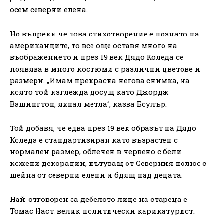
осем северни елена.
Но въпреки че това стихотворение е познато на
американците, то все още оставя много на
въображението и през 19 век Дядо Коледа се
появява в много костюми с различни цветове и
размери. „Имам прекрасна негова снимка, на
която той изглежда досущ като Джордж
Вашингтон, яхнал метла“, казва Боулър.
Той добавя, че едва през 19 век образът на Дядо
Коледа е стандартизиран като възрастен с
нормален размер, облечен в червено с бели
кожени декорации, пътуващ от Северния полюс с
шейна от северни елени и бдящ над децата.
Най-отговорен за дебелото лице на стареца е
Томас Наст, велик политически карикатурист.