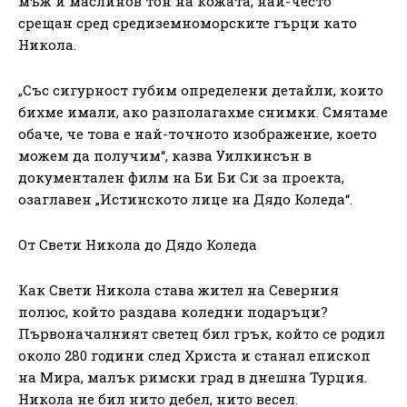
мъж и маслинов тон на кожата, най-често
срещан сред средиземноморските гърци като
Никола.
„Със сигурност губим определени детайли, които
бихме имали, ако разполагахме снимки. Смятаме
обаче, че това е най-точното изображение, което
можем да получим“, казва Уилкинсън в
документален филм на Би Би Си за проекта,
озаглавен „Истинското лице на Дядо Коледа“.
От Свети Никола до Дядо Коледа
Как Свети Никола става жител на Северния
полюс, който раздава коледни подаръци?
Първоначалният светец бил грък, който се родил
около 280 години след Христа и станал епископ
на Мира, малък римски град в днешна Турция.
Никола не бил нито дебел, нито весел.