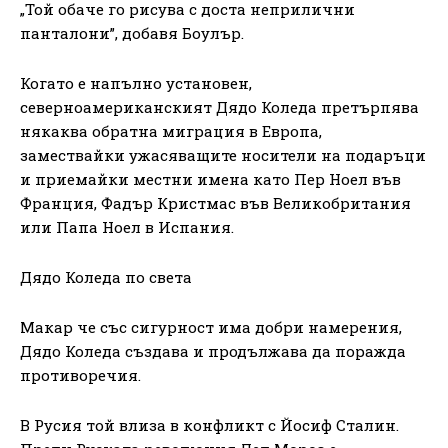
„Той обаче го рисува с доста неприлични
панталони”, добавя Боулър.
Когато е напълно установен,
северноамериканският Дядо Коледа претърпява
някаква обратна миграция в Европа,
замествайки ужасяващите носители на подаръци
и приемайки местни имена като Пер Ноел във
Франция, Фадър Кристмас във Великобритания
или Папа Ноел в Испания.
Дядо Коледа по света
Макар че със сигурност има добри намерения,
Дядо Коледа създава и продължава да поражда
противоречия.
В Русия той влиза в конфликт с Йосиф Сталин.