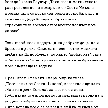
Коледа“, казва Боулър. „Те са взели магическото
разпределение на подаръци от Свети Никола,
премахнали са всякакви религиозни багрила и
са вплели Дядо Коледа в образите на
страховитите космати германски носители на
дарове”.
Този герой носи подаръци на добрите деца, но и
брезова пръчка. Само един елен тегли малката
шейна на Дядо Коледа, но както "шофьорът", така
и "екипажът" претърпяват голямо преобразяване
през следващата година.
През 1822 г. Клемент Кларк Мур написва
„Посещение от Свети Никола“, известна още като
„Нощта преди Коледа“, за шестте си деца.
Публикувано е анонимно на следващата година и
до днес изобразеният в него пълничък весел
Дядо Коледа все още се вози в шейна, теглена от