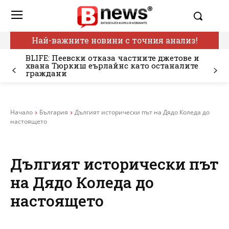
Най-важните новини с точния анализ!
BLIFE: Пеевски отказа частните джетове и
хвана Тюркиш еърлайнс като останалите
граждани
Начало
България
Дългият исторически път на Дядо Коледа до
настоящето
Дългият исторически път
на Дядо Коледа до
настоящето