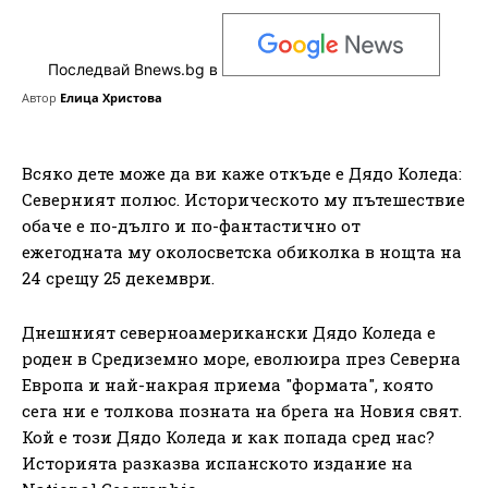
Последвай Bnews.bg в
Автор
Елица Христова
Всяко дете може да ви каже откъде е Дядо Коледа:
Северният полюс. Историческото му пътешествие
обаче е по-дълго и по-фантастично от
ежегодната му околосветска обиколка в нощта на
24 срещу 25 декември.
Днешният северноамерикански Дядо Коледа е
роден в Средиземно море, еволюира през Северна
Европа и най-накрая приема "формата", която
сега ни е толкова позната на брега на Новия свят.
Кой е този Дядо Коледа и как попада сред нас?
Историята разказва испанското издание на