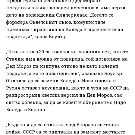
Преди Руската революция Дед Мороз е
предпочитаният коледен персонаж и има черти
като на холандския Синтерклаас. „Когато се
формира Съветският съюз, комунистите
премахват празника на Коледа и носителите на
подаръци”, казва Боулър.
„Така че през 30-те години на миналия век, когато
Сталин има нужда от подкрепа, той позволява на
Дед Мороз да изплува отново не като коледен
подарък, а като новогодишен“, разказва Боулър.
Опитите да се замени Коледа с Нова година в
Русия остават неуспешни, както и тези на СССР да
разпространи светска версия на Дед Мороз, със
синьо облекло, за да се избегне объркване с Дядо
Коледа в Европа.
„Където и да са отишли след Втората световна
война, СССР са се опитвали да заменят местните