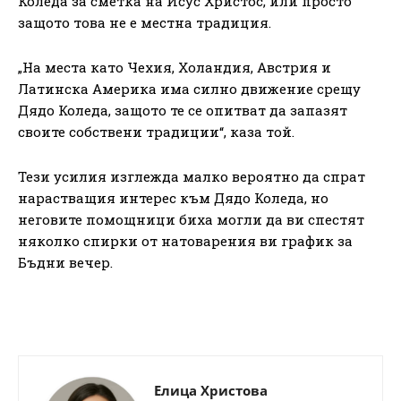
Коледа за сметка на Исус Христос, или просто
защото това не е местна традиция.
„На места като Чехия, Холандия, Австрия и
Латинска Америка има силно движение срещу
Дядо Коледа, защото те се опитват да запазят
своите собствени традиции“, каза той.
Тези усилия изглежда малко вероятно да спрат
нарастващия интерес към Дядо Коледа, но
неговите помощници биха могли да ви спестят
няколко спирки от натоварения ви график за
Бъдни вечер.
Елица Христова