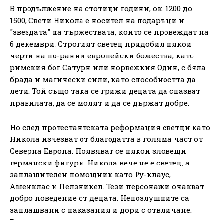
В продължение на стотици години, ок. 1200 до
1500, Свети Никола е носител на подаръци и
"звездата" на тържествата, които се провеждат на
6 декември. Строгият светец придобил някои
черти на по-ранни европейски божества, като
римския бог Сатурн или норвежкия Один, с бяла
брада и магически сили, като способността да
лети. Той също така се грижи децата да спазват
правилата, да се молят и да се държат добре.
Но след протестантската реформация светци като
Никола изчезват от благодатта в голяма част от
Северна Европа. Появяват се някои зловещи
германски фигури. Никола вече не е светец, а
заплашителен помощник като Ру-клаус,
Ашенклас и Пелзникел. Тези персонажи очакват
добро поведение от децата. Непозлушните са
заплашвани с наказания и дори с отвличане.