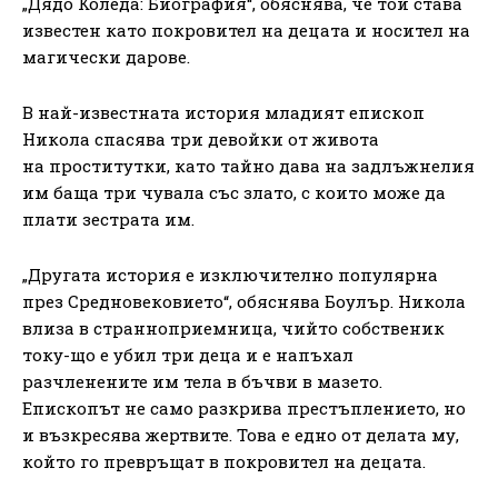
„Дядо Коледа: Биография“, обяснява, че той става
известен като покровител на децата и носител на
магически дарове.
В най-известната история младият епископ
Никола спасява три девойки от живота
на проститутки, като тайно дава на задлъжнелия
им баща три чувала със злато, с които може да
плати зестрата им.
„Другата история е изключително популярна
през Средновековието“, обяснява Боулър. Никола
влиза в странноприемница, чийто собственик
току-що е убил три деца и е напъхал
разчленените им тела в бъчви в мазето.
Епископът не само разкрива престъплението, но
и възкресява жертвите. Това е едно от делата му,
който го превръщат в покровител на децата.