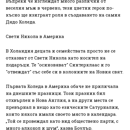
Въпреки че изглеждат много различни от
веселия мъж в червено, тези цветни герои по-
късно ще изиграят роля в създаването на самия
Дядо Коледа.
Свети Никола в Америка
В Холандия децата и семействата просто не се
отказват от Свети Никола като носител на
подаръци. Те "осиновяват" Синтерклаас и го
"отвеждат" със себе си в колониите на Новия свят.
Първата Коледа в Америка обаче не приличала
на днешните празници. Този празник бил
отхвърлен в Нова Англия, а на други места се
превърнал в нещо като езическите Сатурналии,
които някога имали своето място в календара.
„Той се провеждал като вид обществено парти, с
много алкохол и шум“, казва Боулър.