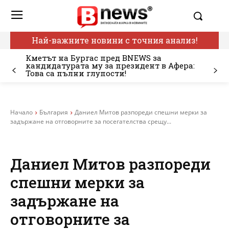
Най-важните новини с точния анализ!
Кметът на Бургас пред BNEWS за
кандидатурата му за президент в Афера:
Това са пълни глупости!
Начало
България
Даниел Митов разпореди спешни мерки за
задържане на отговорните за посегателства срещу...
Даниел Митов разпореди
спешни мерки за
задържане на
отговорните за