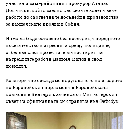
участва и зам.-районният прокурор Атанас
Доцински, който заедно със своите колеги вече
работи по съответните досъдебни производства
за вандалските прояви в София.
Няма да бъде оставено без последици поредното
посегателство и агресията срещу полицаите,
отбеляза след протестите министърът на
вътрешните работи Даниел Митов в своя
позиция.
Категорично осъждаме поругаването на сградата
на Европейския парламент и Европейската
комисия в България, заявиха от Министерския
съвет на официалната си страница във Фейсбук.