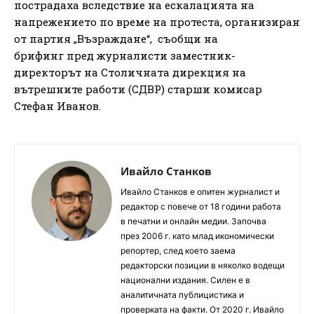
пострадаха вследствие на ескалацията на
напрежението по време на протеста, организиран
от партия „Възраждане“, съобщи на
брифинг пред журналисти заместник-
директорът на Столичната дирекция на
вътрешните работи (СДВР) старши комисар
Стефан Иванов.
Ивайло Станков
Ивайло Станков е опитен журналист и
редактор с повече от 18 години работа
в печатни и онлайн медии. Започва
през 2006 г. като млад икономически
репортер, след което заема
редакторски позиции в няколко водещи
национални издания. Силен е в
аналитичната публицистика и
проверката на факти. От 2020 г. Ивайло