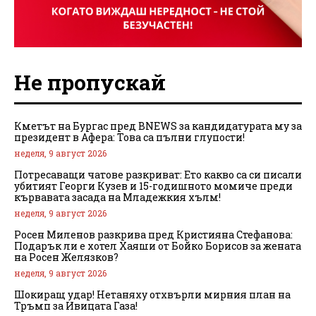
Не пропускай
Кметът на Бургас пред BNEWS за кандидатурата му за
президент в Афера: Това са пълни глупости!
неделя, 9 август 2026
Потресаващи чатове разкриват: Ето какво са си писали
убитият Георги Кузев и 15-годишното момиче преди
кървавата засада на Младежкия хълм!
неделя, 9 август 2026
Росен Миленов разкрива пред Кристияна Стефанова:
Подарък ли е хотел Хаяши от Бойко Борисов за жената
на Росен Желязков?
неделя, 9 август 2026
Шокиращ удар! Нетаняху отхвърли мирния план на
Тръмп за Ивицата Газа!