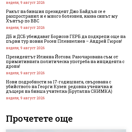
неделя, 9 август 2026
Ракът на бившия президент Джо Байдън се е
разпространил и е много болезнен, казва синът му
Хънтър по BBC
неделя, 9 август 2026
ДБ и ДСБ убеждават Борисов ГЕРБ да подкрепи още на
първи тур новия Росен Плевнелиев – Андрей Гюров!
неделя, 9 август 2026
Президентът Илияна Йотова: Разочарована съм от
примитивната политическа употреба на инцидента с
дрона!
неделя, 9 август 2026
Нови подробности за 17-годишната, свързвана с
убийството на Георги Кузев: редовна ученичка и
дъщеря на бивша учителка (Брутална СНИМКА)
неделя, 9 август 2026
Прочетете още