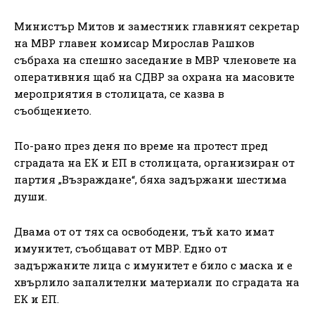
Министър Митов и заместник главният секретар
на МВР главен комисар Мирослав Рашков
събраха на спешно заседание в МВР членовете на
оперативния щаб на СДВР за охрана на масовите
мероприятия в столицата, се казва в
съобщението.
По-рано през деня по време на протест пред
сградата на ЕК и ЕП в столицата, организиран от
партия „Възраждане“, бяха задържани шестима
души.
Двама от от тях са освободени, тъй като имат
имунитет, съобщават от МВР. Едно от
задържаните лица с имунитет е било с маска и е
хвърлило запалителни материали по сградата на
ЕК и ЕП.