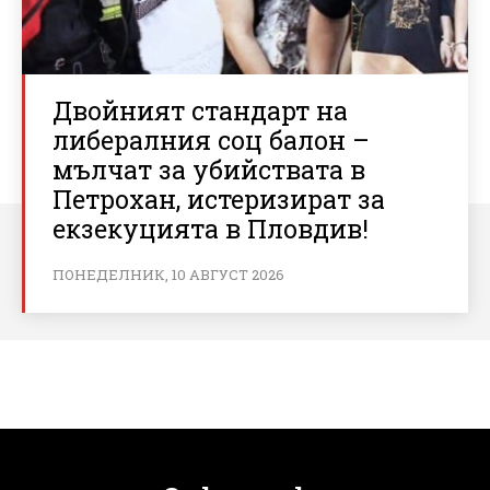
Двойният стандарт на
либералния соц балон –
мълчат за убийствата в
Петрохан, истеризират за
екзекуцията в Пловдив!
ПОНЕДЕЛНИК, 10 АВГУСТ 2026