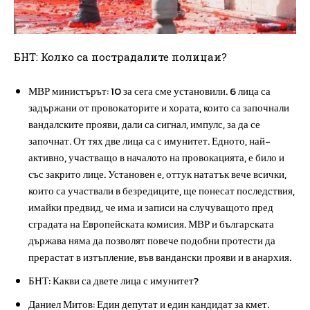
БНТ: Колко са пострадалите полицаи?
МВР министърът: 10 за сега сме установили. 6 лица са
задържани от провокаторите и хората, които са започнали
вандалските прояви, дали са сигнал, импулс, за да се
започнат. От тях две лица са с имунитет. Едното, най-
активно, участващо в началото на провокацията, е било и
със закрито лице. Установен е, оттук нататък вече всички,
които са участвали в безредиците, ще понесат последствия,
имайки предвид, че има и записи на случуващото пред
сградата на Европейската комисия. МВР и българската
държава няма да позволят повече подобни протести да
прерастат в изтъпление, във вандански прояви и в анархия.
БНТ: Какви са двете лица с имунитет?
Даниел Митов: Един депутат и един кандидат за кмет.