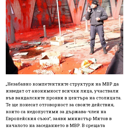
„Незабавно компетентните структури на МВР да
изведат от анонимност всички лица, участвали
във вандалските прояви в центъра на столицата.
Те ще понесат отговорност за своите действия,
които са недопустими за държава-член на
Европейския съюз“, заяви министър Митов в
началото на заседанието в МВР. В срещата