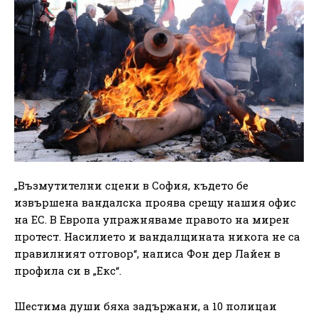
„Възмутителни сцени в София, където бе
извършена вандалска проява срещу нашия офис
на ЕС. В Европа упражняваме правото на мирен
протест. Насилието и вандалщината никога не са
правилният отговор“, написа Фон дер Лайен в
профила си в „Екс“.
Шестима души бяха задържани, а 10 полицаи