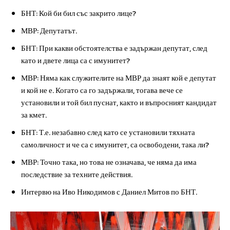
БНТ: Кой би бил със закрито лице?
МВР: Депутатът.
БНТ: При какви обстоятелства е задържан депутат, след
като и двете лица са с имунитет?
МВР: Няма как служителите на МВР да знаят кой е депутат
и кой не е. Когато са го задържали, тогава вече се
установили и той бил пуснат, както и въпросният кандидат
за кмет.
БНТ: Т.е. незабавно след като се установили тяхната
самоличност и че са с имунитет, са освободени, така ли?
МВР: Точно така, но това не означава, че няма да има
последствие за техните действия.
Интервю на Иво Никодимов с Даниел Митов по БНТ.