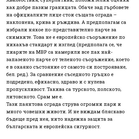
как добре пазим границата. Обаче зад гърбовете
на официалните лице стои същата ограда –
наклонена, крива и ръждива. А предполагам са
избрали някое по-представително парче за
снимките. Това не е европейско съоръжение по
никакъв стандарт и изглед (предполага се, че
пиарите на МВР са намерили все пак най-
запазеното парче от теленото съоръжение, което
е в окаяно състояние от самото си построяване,
бел. ред.). За сравнение съседното гръцко е
подредено, ефикасно, здраво и с нулева
пропускливост. Такива са турското, полското,
литовското. Срам ме е.
Тази паянтова ограда струва огромни пари и
много човешки животи. И не виждам бляскаво
бъдеще пред нея, нито надежна защита за
българската и европейска сигурност.