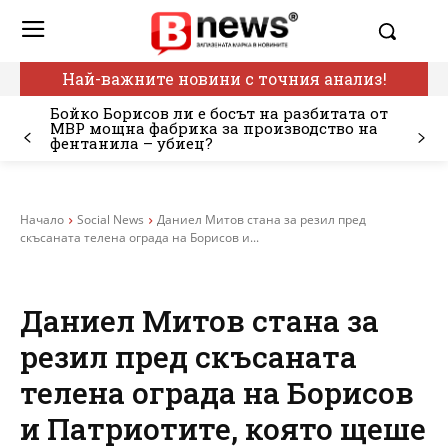
Най-важните новини с точния анализ!
Бойко Борисов ли е босът на разбитата от
МВР мощна фабрика за производство на
фентанила – убиец?
Начало
Social News
Даниел Митов стана за резил пред
скъсаната телена ограда на Борисов и...
Даниел Митов стана за
резил пред скъсаната
телена ограда на Борисов
и Патриотите, която щеше