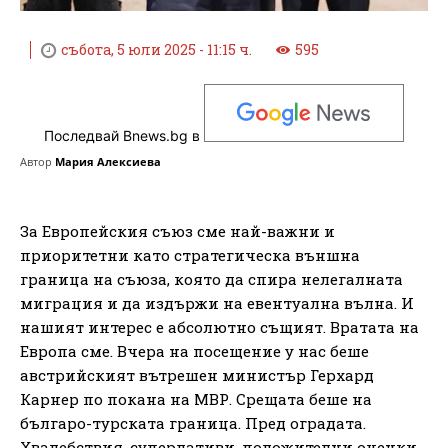
събота, 5 юли 2025 - 11:15 ч.
595
Последвай Bnews.bg в
Автор
Мария Алексиева
За Европейския съюз сме най-важни и
приоритетни като стратегическа външна
граница на съюза, която да спира нелегалната
миграция и да издържи на евентуална вълна. И
нашият интерес е абсолютно същият. Вратата на
Европа сме. Вчера на посещение у нас беше
австрийският вътрешен министър Герхард
Карнер по покана на МВР. Срещата беше на
българо-турската граница. Пред оградата.
Хвалебствия, суперлативи, положителни оценки