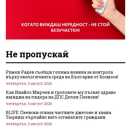
Не пропускай
Румен Радев съобщи голяма новина за контрола
върху екологичната среда на България от Космоса!
четвъртък, 6 август 2026
Как Ивайло Мирчев и троловете му лъскат здраво
имиджа на лидера на ДПС Делян Пеевски!
четвъртък, 6 август 2026
BLIFE: Пеевски отказа частните джетове и хвана
Тюркиш еърлайнс като останалите граждани
четвъртък, 6 август 2026