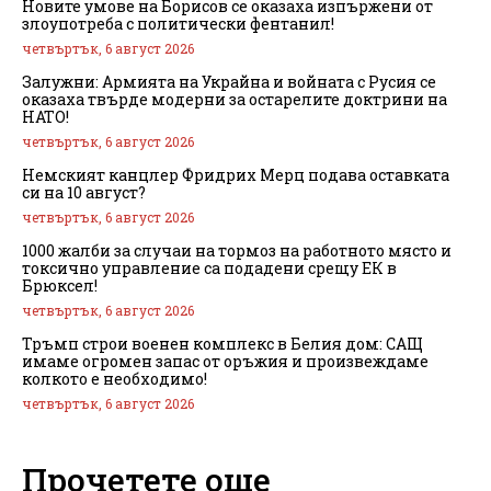
Новите умове на Борисов се оказаха изпържени от
злоупотреба с политически фентанил!
четвъртък, 6 август 2026
Залужни: Армията на Украйна и войната с Русия се
оказаха твърде модерни за остарелите доктрини на
НАТО!
четвъртък, 6 август 2026
Немският канцлер Фридрих Мерц подава оставката
си на 10 август?
четвъртък, 6 август 2026
1000 жалби за случаи на тормоз на работното място и
токсично управление са подадени срещу ЕК в
Брюксел!
четвъртък, 6 август 2026
Тръмп строи военен комплекс в Белия дом: САЩ
имаме огромен запас от оръжия и произвеждаме
колкото е необходимо!
четвъртък, 6 август 2026
Прочетете още