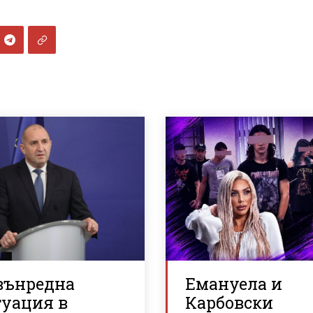
вънредна
Емануела и
туация в
Карбовски