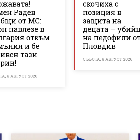
ржавата!
скочиха с
мен Радев
позиция в
общи от МС:
защита на
н навлезе в
децата – убий
лгария откъм
на педофили о
мъния и бе
Пловдив
ривен тази
СЪБОТА, 8 АВГУСТ 2026
трин!
А, 8 АВГУСТ 2026