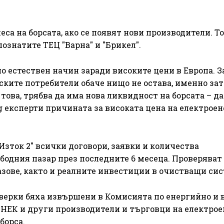
са на борсата, ако се появят нови производители. Т
познатите ТЕЦ "Варна" и "Брикел".
по естествен начин заради високите цени в Европа. 
ските потребители обаче нищо не остава, именно зат
е това, трябва да има нова ликвидност на борсата – д
g експерти причината за високата цена на електрое
зток 2" всички договори, заявки и количества
ободния пазар през последните 6 месеца. Проверяват 
азове, както и реалните инвестиции в очистващи сис
верки бяха извършени в Комисията по енергийно и 
 НЕК и други производители и търговци на електрое
борса.