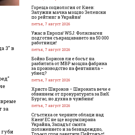
Гореща социология от Киев:
Залужни мачка мощно Зеленски
по рейтинг в Украйна!
петък, 7 август 2026
Ужас в Европа! WSJ: Фолксваген
подготвя съкращаването на 50 000
работници!
а 3" в
петък, 7 август 2026
Бойко Борисов ли е босът на
разбитата от МВР мощна фабрика
за производство на фентанила –
убиец?
ред"
петък, 7 август 2026
че
Христо Широков – Широката вече е
обвиняем от прокуратурата за ВиК
Бургас, но духна в чужбина!
 време
петък, 7 август 2026
т за
Сгъстиха се черните облаци над
Киев! ЕС не ще корумпирана
Украйна, Западът смята
положението и за безнадеждно,
 губи
Тръмп спря ракетите Пейтриът!