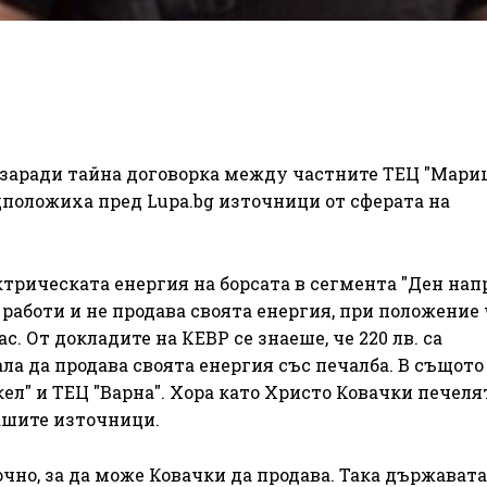
 заради тайна договорка между частните ТЕЦ "Мариц
дположиха пред Lupa.bg източници от сферата на
трическата енергия на борсата в сегмента "Ден нап
 работи и не продава своята енергия, при положение 
с. От докладите на КЕВР се знаеше, че 220 лв. са
ла да продава своята енергия със печалба. В същото
ел" и ТЕЦ "Варна". Хора като Христо Ковачки печеля
нашите източници.
очно, за да може Ковачки да продава. Така държавата