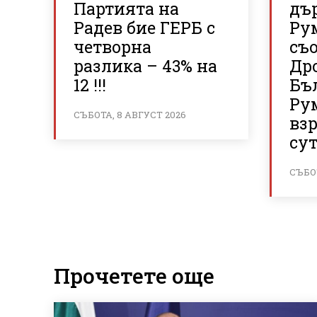
Партията на
дъ
Радев бие ГЕРБ с
Ру
четворна
съ
разлика – 43% на
Дро
12 !!!
Бъ
Ру
СЪБОТА, 8 АВГУСТ 2026
вз
су
СЪБОТ
Прочетете още