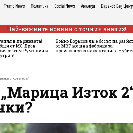
Trump News
Политика
Social News
Анализи
Бареков Без Ценз
Най-важните новини с точния анализ!
ация в държавата!
Бойко Борисов ли е босът на разби
бщи от МС: Дрон
от МВР мощна фабрика за
ария откъм Румъния и
производство на фентанила – убие
сутрин!
делка с Ковачки?
„Марица Изток 2
чки?