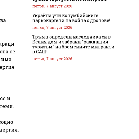
петък, 7 август 2026
Украйна учи колумбийските
ова
наркокартели на война с дронове!
петък, 7 август 2026
Тръмп определи наследника си в
Белия дом и забрани “раждащия
Заради
туризъм” на бременните мигранти
ова се
в САЩ!
а има
петък, 7 август 2026
нергия
се и
теми.
водно
нергия.