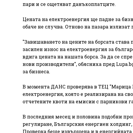
пари и се ощетяват данъкоплатците.
Цената на електроенергия ще падне за бизне
обаче не случва. Отново на пазара излизат 
"Завишаването на цените на борсата става 
засилен износ на електроенергия за българ
вдига цената на нашата борса. За да се спр
нови производители", обясниха пред Lupa.b
за бизнеса.
В момента ДАНС проверява в ТЕЦ "Марица И
електроенергия, която е реализирана на св
отчетените квоти на емисии с парникови г
В последния месец и половина подобни про
регулиране, Българския енергиен холдинг,
Проверка беше извършена и в енергийната 