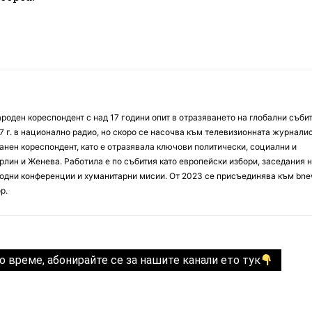
оден кореспондент с над 17 години опит в отразяването на глобални събит
7 г. в национално радио, но скоро се насочва към телевизионната журналис
анен кореспондент, като е отразявала ключови политически, социални и
лин и Женева. Работила е по събития като европейски избори, заседания 
дни конференции и хуманитарни мисии. От 2023 се присъединява към bne
р.
о време, абонирайте се за нашите канали ето тук