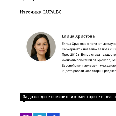
Източник: LUPA.BG
Елица Христова
Елица Христова е признат междунар
Кариерният ѝ път започва през 200
През 2012 г. Елица става чуждестр
икономически теми от Брюксел, Бер
Европейския парламент, междунаро
където работи като старши редакто
За да следите новините и коментарите в реалн