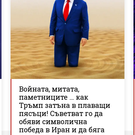
Войната, митата,
паметниците … как
Тръмп затъна в плаващи
пясъци! Съветват го да
обяви символична
победа в Иран и да бяга