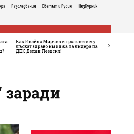
ура
Разследвания
Светът и Русия
НюзКурник
тата
Как Ивайло Мирчев и троловете му
лъскат здраво имиджа на лидера на
ц?
ДПС Делян Пеевски!
“ заради