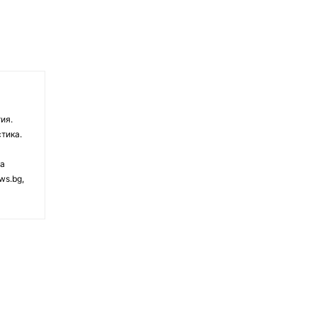
ия.
тика.
на
ws.bg,