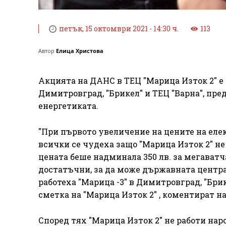
петък, 15 октомври 2021 - 14:30 ч.
113
Автор
Елица Христова
Акцията на ДАНС в ТЕЦ "Марица Изток 2" е
Димитровград, "Брикел" и ТЕЦ "Варна", пре
енергетиката.
"При първото увеличение на цените на елек
всички се чудеха защо "Марица Изток 2" не
цената беше надминала 350 лв. за мегаватча
достатъчни, за да може държавната центра
работеха "Марица -3" в Димитровград, "Брик
сметка на "Марица Изток 2" , коментират 
Според тях "Марица Изток 2" не работи нар