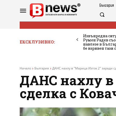
България
Извънредна ситу
Румен Радев съо
ЕКСКЛУЗИВНО:
навлезе в Бълг
бе взривен тази 
Начало
България
ДАНС нахлу в "Марица Изток 2" заради с
ДАНС нахлу в 
сделка с Кова