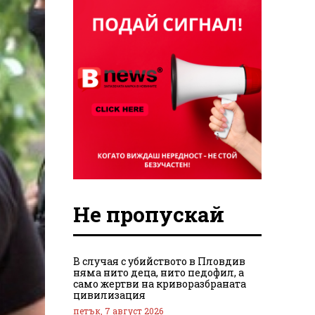
Не пропускай
В случая с убийството в Пловдив
няма нито деца, нито педофил, а
само жертви на криворазбраната
цивилизация
петък, 7 август 2026