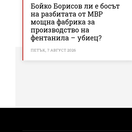
Бойко Борисов ли е босът
на разбитата от МВР
мощна фабрика за
производство на
фентанила – убиец?
ПЕТЪК, 7 АВГУСТ 2026