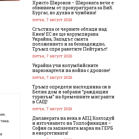
Христо Широков – Широката вече е
обвиняем от прокуратурата за ВиК
Бургас, но духна в чужбина!
петък, 7 август 2026
Сгъстиха се черните облаци над
Киев! ЕС не ще корумпирана
Украйна, Западът смята
положението и за безнадеждно,
Тръмп спря ракетите Пейтриът!
петък, 7 август 2026
Украйна учи колумбийските
наркокартели на война с дронове!
петък, 7 август 2026
Тръмп определи наследника си в
Белия дом и забрани “раждащия
туризъм” на бременните мигранти
в САЩ!
петък, 7 август 2026
ия.
Далаверата на века в АЕЦ Козлодуй
тика.
и източването на Топлофикация –
София са запазената марка на ГЕРБ
в енергетиката!
на