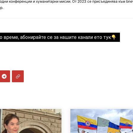
дни конференции и хуманитарни мисии. От 2023 се присъединява към bne
р.
о време, абонирайте се за нашите канали ето тук