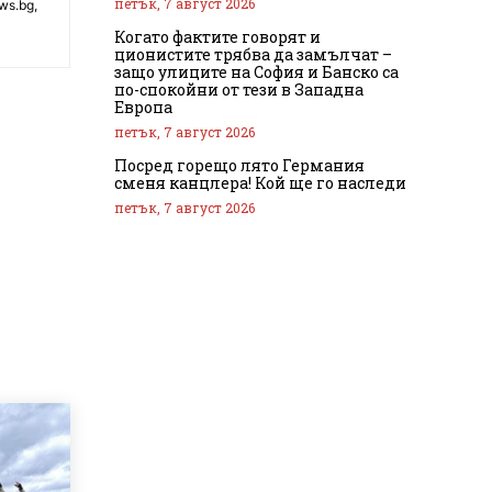
петък, 7 август 2026
ws.bg,
Когато фактите говорят и
ционистите трябва да замълчат –
защо улиците на София и Банско са
по-спокойни от тези в Западна
Европа
петък, 7 август 2026
Посред горещо лято Германия
сменя канцлера! Кой ще го наследи
петък, 7 август 2026