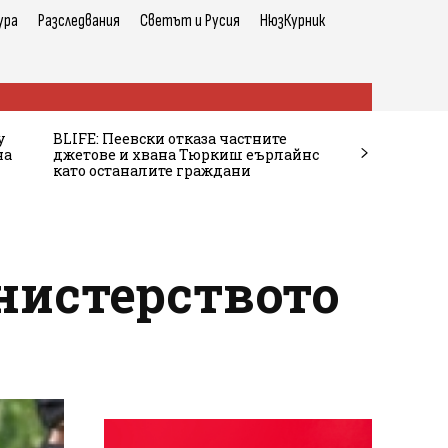
ура
Разследвания
Светът и Русия
НюзКурник
у
BLIFE: Пеевски отказа частните
на
джетове и хвана Тюркиш еърлайнс
като останалите граждани
нистерството