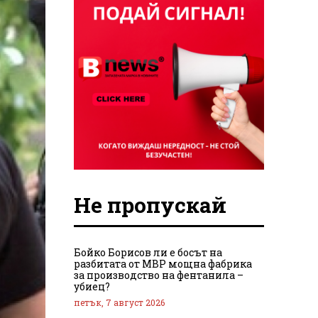
Не пропускай
Бойко Борисов ли е босът на
разбитата от МВР мощна фабрика
за производство на фентанила –
убиец?
петък, 7 август 2026