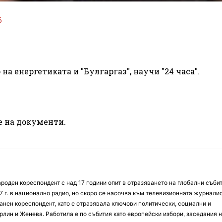
6
а енергетиката и "Булгаргаз", научи "24 часа".
е на документи.
оден кореспондент с над 17 години опит в отразяването на глобални събит
7 г. в национално радио, но скоро се насочва към телевизионната журналис
анен кореспондент, като е отразявала ключови политически, социални и
лин и Женева. Работила е по събития като европейски избори, заседания 