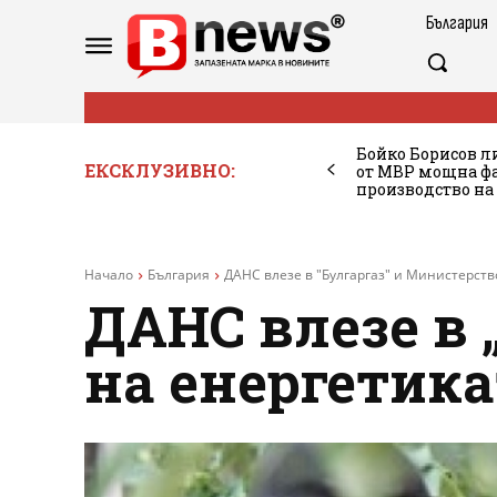
България
Бойко Борисов ли
ЕКСКЛУЗИВНО:
от МВР мощна фа
производство на
Начало
България
ДАНС влезе в "Булгаргаз" и Министерств
ДАНС влезе в 
на енергетика