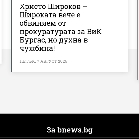
Христо Широков –
Широката вече е
обвиняем от
прокуратурата за ВиК
Бургас, но духна в
чужбина!
ПЕТЪК, 7 АВГУСТ 2026
За bnews.bg