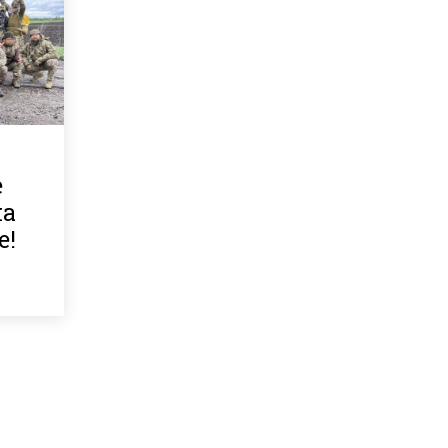
е
на
е!