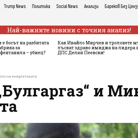
Trump News
Политика
Social News
Анализи
Бареков Без Ценз
Най-важните новини с точния анализ!
 е босът на разбитата
Как Ивайло Мирчев и троловете м
брика за
лъскат здраво имиджа на лидера 
 фентанила – убиец?
ДПС Делян Пеевски!
ото на енергетиката
„Булгаргаз“ и Ми
та