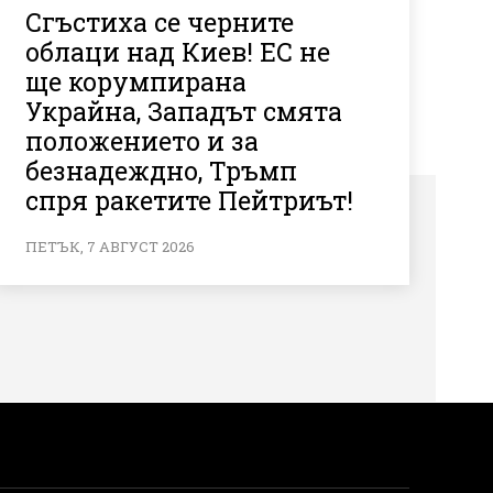
Сгъстиха се черните
облаци над Киев! ЕС не
ще корумпирана
Украйна, Западът смята
положението и за
безнадеждно, Тръмп
спря ракетите Пейтриът!
ПЕТЪК, 7 АВГУСТ 2026