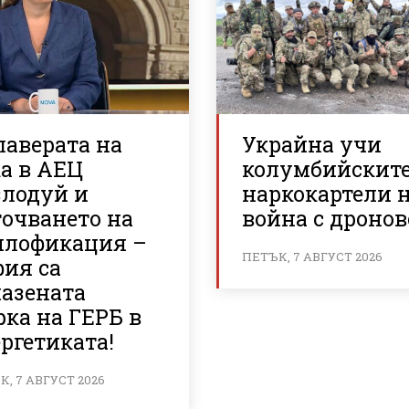
лаверата на
Украйна учи
а в АЕЦ
колумбийскит
злодуй и
наркокартели 
точването на
война с дронов
плофикация –
ПЕТЪК, 7 АВГУСТ 2026
фия са
пазената
ка на ГЕРБ в
ргетиката!
, 7 АВГУСТ 2026