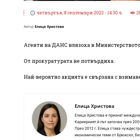
четвъртък, 8 септември 2022 - 14:30 ч.
2
Автор
Елица Христова
Агенти на ДАНС влязоха в Министерството н
От прокуратурата не потвърдиха.
Най-вероятно акцията е свързана с взиман
Елица Христова
Елица Христова е признат междунар
Кариерният ѝ път започва през 200
През 2012 г. Елица става чуждестр
икономически теми от Брюксел, Бер