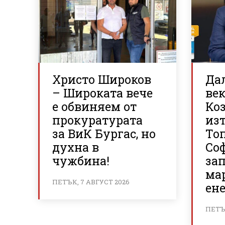
Христо Широков
Да
– Широката вече
век
е обвиняем от
Ко
прокуратурата
из
за ВиК Бургас, но
То
духна в
Со
чужбина!
за
мар
ПЕТЪК, 7 АВГУСТ 2026
ене
ПЕТЪК