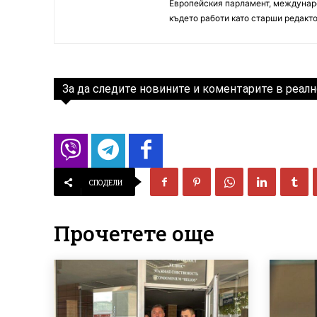
Европейския парламент, междунаро
където работи като старши редакто
За да следите новините и коментарите в реалн
СПОДЕЛИ
Прочетете още