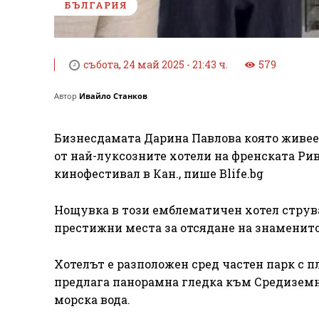
БЪЛГАРИЯ
събота, 24 май 2025 - 21:43 ч.
579
Автор
Ивайло Станков
Бизнесдамата Дарина Павлова която живее
от най-луксозните хотели на френската Рив
кинофестивал в Кан., пише Blife.bg
Нощувка в този емблематичен хотел струва 
престижни места за отсядане на знаменито
Хотелът е разположен сред частен парк с п
предлага панорамна гледка към Средиземно
морска вода.