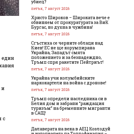
убиец?
петък, 7 август 2026
Христо Широков – Широката вече е
обвиняем от прокуратурата за ВиК
Бургас, но духна в чужбина!
петък, 7 август 2026
Сгъстиха се черните облаци над
Киев! ЕС не ще корумпирана
Украйна, Западът смята
положението и за безнадеждно,
в един
Тръмп спря ракетите Пейтриът!
скавия
петък, 7 август 2026
Украйна учи колумбийските
наркокартели на война с дронове!
 и
петък, 7 август 2026
Тръмп определи наследника си в
Белия дом и забрани “раждащия
туризъм” на бременните мигранти
в САЩ!
 с
петък, 7 август 2026
Далаверата на века в АЕЦ Козлодуй
и източването на Топлофикация –