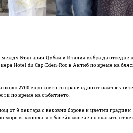
 между България Дубай и Италия избра да отседне 
иера Hotel du Cap-Eden-Roc в Антиб по време на бля
около 2700 евро което го прави едно от най-скъпите
сти по време на събитието.
лощ от 9 хектара с вековни борове и цветни градини
 море и разполага с басейн изсечен в скалите пълен