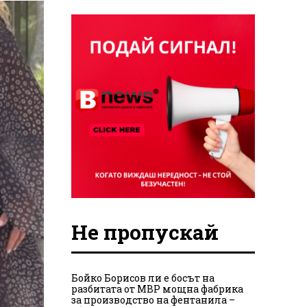
Не пропускай
Бойко Борисов ли е босът на
разбитата от МВР мощна фабрика
за производство на фентанила –