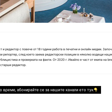
 и редактор с повече от 18 години работа в печатни и онлайн медии. Запо
ски репортер, след което заема редакторски позиции в няколко водещи нац
блицистика и проверката на факти. От 2020 г. Ивайло е част от екипа на bn
 старши редактор.
о време, абонирайте се за нашите канали ето тук