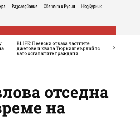
ура
Разследвания
Светът и Русия
НюзКурник
у
BLIFE: Пеевски отказа частните
на
джетове и хвана Тюркиш еърлайнс
като останалите граждани
влова отседна
време на