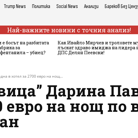
Trump News
Политика
Social News
Анализи
Бареков Без Ценз
Най-важните новини с точния анализ!
 е босът на разбитата
Как Ивайло Мирчев и троловете м
брика за
лъскат здраво имиджа на лидера 
 фентанила – убиец?
ДПС Делян Пеевски!
на в хотел за 2700 евро на нощ...
вица” Дарина Па
0 евро на нощ по 
Кан