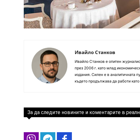
Ивайло Станков
Ивайло Станков е опитен журналист
през 2006 г. като млад икономиче
издания. Силен е в аналитичната пу
където продължава да работи като
За да следите новините и коментарите в реалн