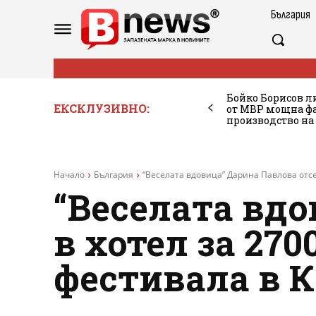
България
Бойко Борисов ли
ЕКСКЛУЗИВНО:
от МВР мощна фа
производство на
Начало
България
“Веселата вдовица” Дарина Павлова отсед
“Веселата вдо
в хотел за 270
фестивала в 