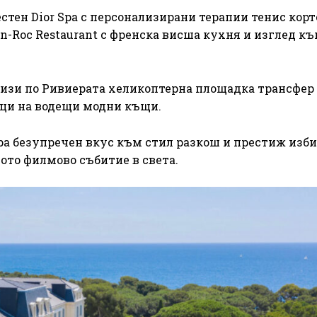
стен Dior Spa с персонализирани терапии тенис корт
-Roc Restaurant с френска висша кухня и изглед к
руизи по Ривиерата хеликоптерна площадка трансфер 
ици на водещи модни къщи.
ра безупречен вкус към стил разкош и престиж изб
вото филмово събитие в света.