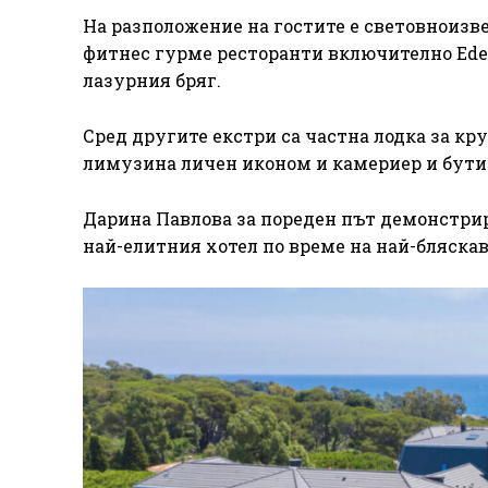
На разположение на гостите е световноизве
фитнес гурме ресторанти включително Eden
лазурния бряг.
Сред другите екстри са частна лодка за к
лимузина личен иконом и камериер и бут
Дарина Павлова за пореден път демонстри
най-елитния хотел по време на най-бляска