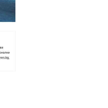
чва
ионални
ews.bg,