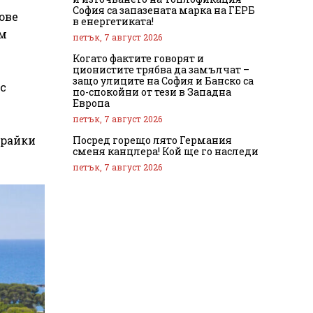
София са запазената марка на ГЕРБ
ове
в енергетиката!
ъм
петък, 7 август 2026
Когато фактите говорят и
ционистите трябва да замълчат –
защо улиците на София и Банско са
с
по-спокойни от тези в Западна
Европа
петък, 7 август 2026
ирайки
Посред горещо лято Германия
сменя канцлера! Кой ще го наследи
петък, 7 август 2026