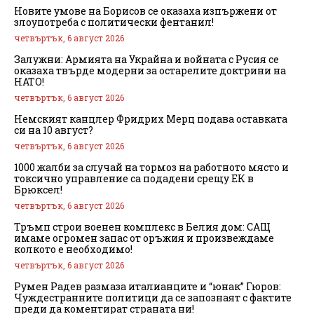
Новите умове на Борисов се оказаха изпържени от
злоупотреба с политически фентанил!
четвъртък, 6 август 2026
Залужни: Армията на Украйна и войната с Русия се
оказаха твърде модерни за остарелите доктрини на
НАТО!
четвъртък, 6 август 2026
Немският канцлер Фридрих Мерц подава оставката
си на 10 август?
четвъртък, 6 август 2026
1000 жалби за случай на тормоз на работното място и
токсично управление са подадени срещу ЕК в
Брюксел!
четвъртък, 6 август 2026
Тръмп строи военен комплекс в Белия дом: САЩ
имаме огромен запас от оръжия и произвеждаме
колкото е необходимо!
четвъртък, 6 август 2026
Румен Радев размаза италианците и “юнак” Гюров:
Чуждестранните политици да се запознаят с фактите
преди да коментират страната ни!