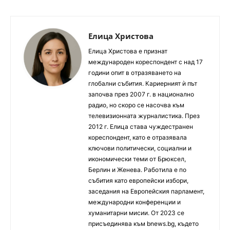
Елица Христова
Елица Христова е признат
международен кореспондент с над 17
години опит в отразяването на
глобални събития. Кариерният ѝ път
започва през 2007 г. в национално
радио, но скоро се насочва към
телевизионната журналистика. През
2012 г. Елица става чуждестранен
кореспондент, като е отразявала
ключови политически, социални и
икономически теми от Брюксел,
Берлин и Женева. Работила е по
събития като европейски избори,
заседания на Европейския парламент,
международни конференции и
хуманитарни мисии. От 2023 се
присъединява към bnews.bg, където