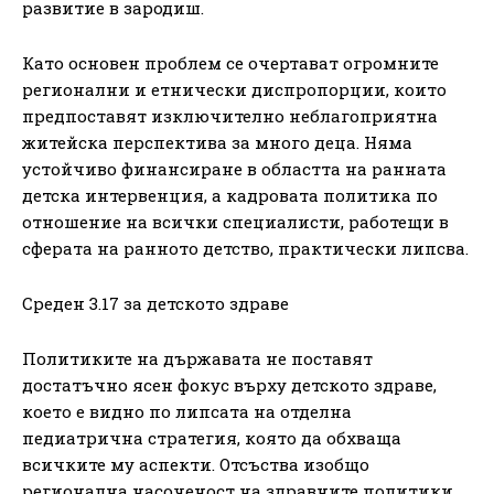
развитие в зародиш.
Като основен проблем се очертават огромните
регионални и етнически диспропорции, които
предпоставят изключително неблагоприятна
житейска перспектива за много деца. Няма
устойчиво финансиране в областта на ранната
детска интервенция, а кадровата политика по
отношение на всички специалисти, работещи в
сферата на ранното детство, практически липсва.
Среден 3.17 за детското здраве
Политиките на държавата не поставят
достатъчно ясен фокус върху детското здраве,
което е видно по липсата на отделна
педиатрична стратегия, която да обхваща
всичките му аспекти. Отсъства изобщо
регионална насоченост на здравните политики