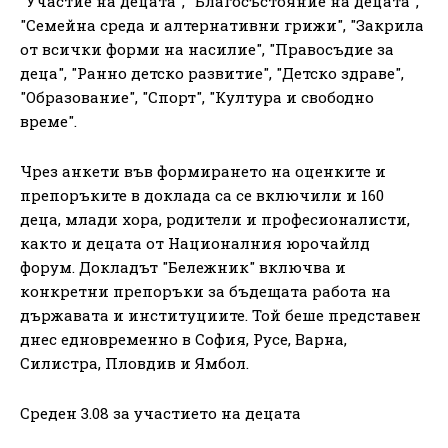
"Участие на децата", "Благосъстояние на децата",
"Семейна среда и алтернативни грижи", "Закрила
от всички форми на насилие", "Правосъдие за
деца", "Ранно детско развитие", "Детско здраве",
"Образование", "Спорт", "Култура и свободно
време".
Чрез анкети във формирането на оценките и
препоръките в доклада са се включили и 160
деца, млади хора, родители и професионалисти,
както и децата от Националния юрочайлд
форум. Докладът "Бележник" включва и
конкретни препоръки за бъдещата работа на
държавата и институциите. Той беше представен
днес едновременно в София, Русе, Варна,
Силистра, Пловдив и Ямбол.
Среден 3.08 за участието на децата