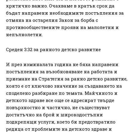
критично важно. Очакваме в кратък срок да
бъдат направени необходимите постъпления за
отмяна на остарелия Закон за борба с
противообществените прояви на малолетни и
непълнолетни.
Среден 3.32 за ранното детско развитие
И през изминалата година не бяха направени
постъпления за възобновяване на работата и
приемане на Стратегия за ранно детско развитие,
която е от ключово значение за създаването на
споделено разбиране по темата. Майчиното и
детското здраве все още се адресират твърде
повърхностно и частично, не съществуват
достатъчно на брой и широкодостъпни
подкрепящи услуги, което би предотвратило
редица от проблемите на детското здраве и