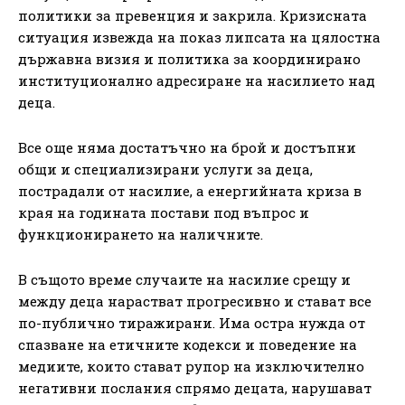
политики за превенция и закрила. Кризисната
ситуация извежда на показ липсата на цялостна
държавна визия и политика за координирано
институционално адресиране на насилието над
деца.
Все още няма достатъчно на брой и достъпни
общи и специализирани услуги за деца,
пострадали от насилие, а енергийната криза в
края на годината постави под въпрос и
функционирането на наличните.
В същото време случаите на насилие срещу и
между деца нарастват прогресивно и стават все
по-публично тиражирани. Има остра нужда от
спазване на етичните кодекси и поведение на
медиите, които стават рупор на изключително
негативни послания спрямо децата, нарушават