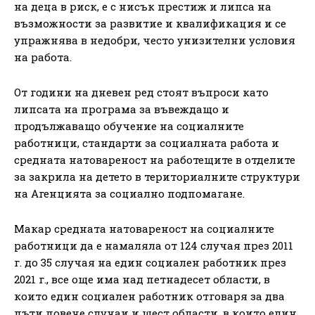
на деца в риск, е с нисък престиж и липса на
възможности за развитие и квалификация и се
упражнява в недобри, често унизителни условия
на работа.
От години на дневен ред стоят въпроси като
липсата на програма за въвеждащо и
продължаващо обучение на социалните
работници, стандарти за социалната работа и
средната натовареност на работещите в отделите
за закрила на детето в териториалните структури
на Агенцията за социално подпомагане.
Макар средната натовареност на социалните
работници да е намаляла от 124 случая през 2011
г. до 35 случая на един социален работник през
2021 г., все още има над петнадесет области, в
които един социален работник отговаря за два
пъти повече случаи и шест области, в които един