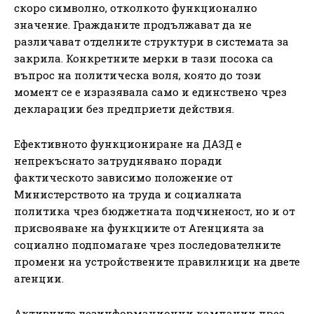
скоро символно, отколкото функционално
значение. Гражданите продължават да не
различават отделните структури в системата за
закрила. Конкретните мерки в тази посока са
въпрос на политическа воля, която до този
момент се е изразявала само и единствено чрез
декларации без предприети действия.
Ефективното функциониране на ДАЗД е
непрекъснато затруднявано поради
фактическото зависимо положение от
Министерството на труда и социалната
политика чрез бюджетната подчиненост, но и от
присвояване на функциите от Агенцията за
социално подпомагане чрез последователните
промени на устройствените правилници на двете
агенции.
Активните дезинформационни кампании през