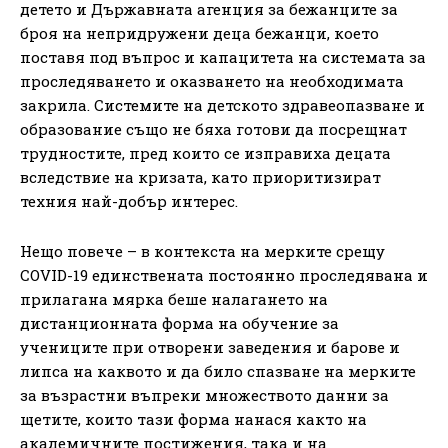
детето и Държавната агенция за бежанците за
броя на непридружени деца бежанци, което
поставя под въпрос и капацитета на системата за
проследяването и оказването на необходимата
закрила. Системите на детското здравеопазване и
образование също не бяха готови да посрещнат
трудностите, пред които се изправиха децата
вследствие на кризата, като приоритизират
техния най-добър интерес.
Нещо повече – в контекста на мерките срещу
COVID-19 единствената постоянно проследявана и
прилагана мярка беше налагането на
дистанционната форма на обучение за
учениците при отворени заведения и барове и
липса на каквото и да било спазване на мерките
за възрастни въпреки множеството данни за
щетите, които тази форма нанася както на
академичните постижения, така и на