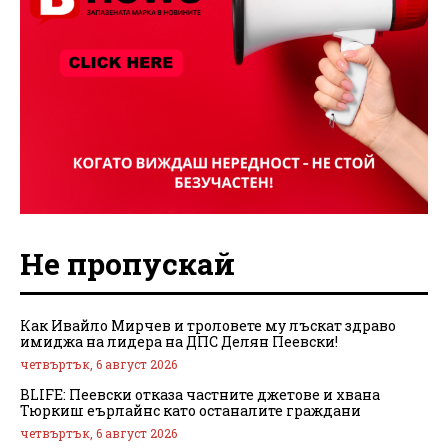
Не пропускай
Как Ивайло Мирчев и троловете му лъскат здраво
имиджа на лидера на ДПС Делян Пеевски!
четвъртък, 6 август 2026
BLIFE: Пеевски отказа частните джетове и хвана
Тюркиш еърлайнс като останалите граждани
четвъртък, 6 август 2026