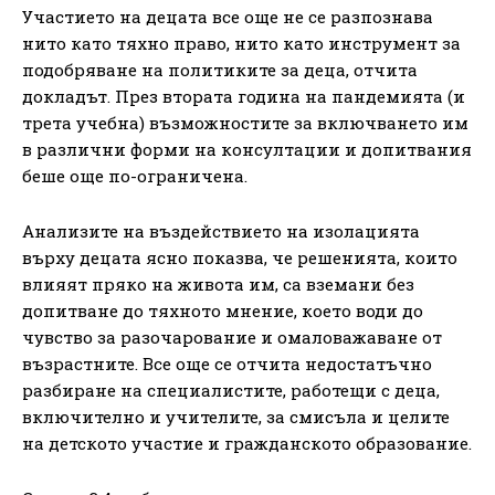
Участието на децата все още не се разпознава
нито като тяхно право, нито като инструмент за
подобряване на политиките за деца, отчита
докладът. През втората година на пандемията (и
трета учебна) възможностите за включването им
в различни форми на консултации и допитвания
беше още по-ограничена.
Анализите на въздействието на изолацията
върху децата ясно показва, че решенията, които
влияят пряко на живота им, са вземани без
допитване до тяхното мнение, което води до
чувство за разочарование и омаловажаване от
възрастните. Все още се отчита недостатъчно
разбиране на специалистите, работещи с деца,
включително и учителите, за смисъла и целите
на детското участие и гражданското образование.