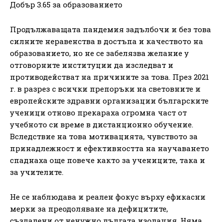
Добър 3.65 за образованието
Продължаващата пандемия задълбочи и без това
силните неравенства в достъпа и качеството на
образованието, но не се забелязва желание у
отговорните институции да изследват и
противодействат на причините за това. През 2021
г. в разрез с всички препоръки на световните и
европейските здравни организации българските
ученици отново прекараха огромна част от
учебното си време в дистанционно обучение.
Вследствие на това мотивацията, чувството за
принадлежност и ефективността на научаването
спаднаха още повече както за учениците, така и
за учителите.
Не се наблюдава и реален фокус върху ефикасни
мерки за преодоляване на дефицитите,
създадени от ненужно дългата изолация. Няма