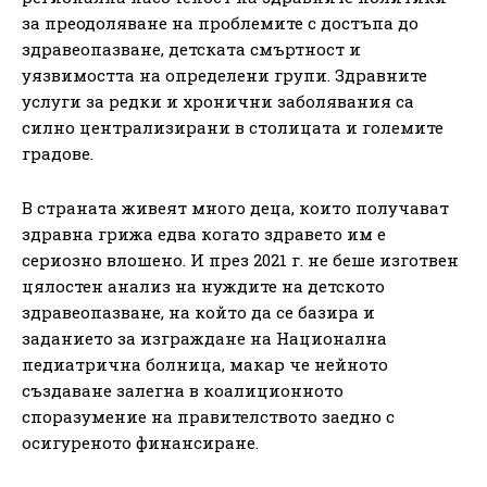
за преодоляване на проблемите с достъпа до
здравеопазване, детската смъртност и
уязвимостта на определени групи. Здравните
услуги за редки и хронични заболявания са
силно централизирани в столицата и големите
градове.
В страната живеят много деца, които получават
здравна грижа едва когато здравето им е
сериозно влошено. И през 2021 г. не беше изготвен
цялостен анализ на нуждите на детското
здравеопазване, на който да се базира и
заданието за изграждане на Национална
педиатрична болница, макар че нейното
създаване залегна в коалиционното
споразумение на правителството заедно с
осигуреното финансиране.