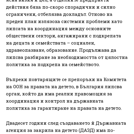
действия бяха по-скоро спорадични и силно
ограничени, отбелязва докладът. Отново на
преден план излязоха системни проблеми като
липсата на координация между основните
обществени сектори, ангажирани с подкрепата
на децата и семействата – социален,
здравеопазване, образование. Продължава да
липсва разбиране за необходимостта от цялостна
политика за подкрепа на семейството.
Въпреки повтарящите се препоръки на Комитета
на ООН за правата на детето, в България липсва
орган, който да има реални правомощия за
координация и контрол на държавната
политика за гарантиране на правата на детето.
Двадесет години след създаването й Държавната
агенция за закрила на детето (ДАЗД) има по-