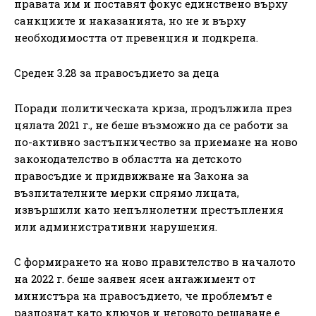
правата им и поставят фокус единствено върху
санкциите и наказанията, но не и върху
необходимостта от превенция и подкрепа.
Среден 3.28 за правосъдието за деца
Поради политическата криза, продължила през
цялата 2021 г., не беше възможно да се работи за
по-активно застъпничество за приемане на ново
законодателство в областта на детското
правосъдие и придвижване на Закона за
възпитателните мерки спрямо лицата,
извършили като непълнолетни престъпления
или административни нарушения.
С формирането на ново правителство в началото
на 2022 г. беше заявен ясен ангажимент от
министъра на правосъдието, че проблемът е
разпознат като ключов и неговото решаване е