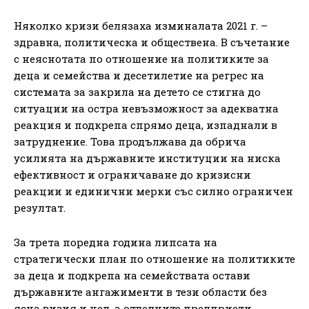
Няколко кризи белязаха изминалата 2021 г. –
здравна, политическа и обществена. В съчетание
с неяснотата по отношение на политиките за
деца и семейства и десетилетие на регрес на
системата за закрила на детето се стигна до
ситуации на остра невъзможност за адекватна
реакция и подкрепа спрямо деца, изпаднали в
затруднение. Това продължава да обрича
усилията на държавните институции на ниска
ефективност и ограничаване до кризисни
реакции и единични мерки със силно ограничен
резултат.
За трета поредна година липсата на
стратегически план по отношение на политиките
за деца и подкрепа на семействата остави
държавните ангажименти в тези области без
ясна визия и цел, а отделните предприети