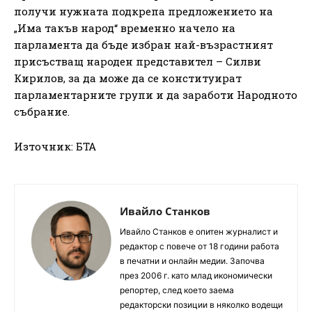
получи нужната подкрепа предложението на
„Има такъв народ“ временно начело на
парламента да бъде избран най-възрастният
присъстващ народен представител – Силви
Кирилов, за да може да се конституират
парламентарните групи и да заработи Народното
събрание.
Източник: БТА
Ивайло Станков
Ивайло Станков е опитен журналист и
редактор с повече от 18 години работа
в печатни и онлайн медии. Започва
през 2006 г. като млад икономически
репортер, след което заема
редакторски позиции в няколко водещи