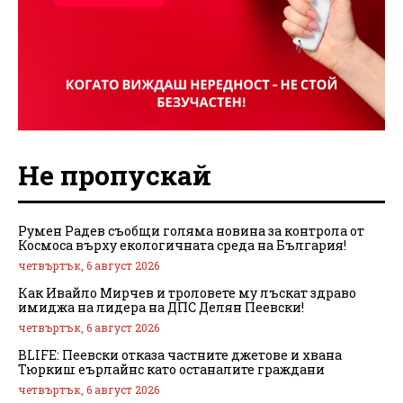
Не пропускай
Румен Радев съобщи голяма новина за контрола от
Космоса върху екологичната среда на България!
четвъртък, 6 август 2026
Как Ивайло Мирчев и троловете му лъскат здраво
имиджа на лидера на ДПС Делян Пеевски!
четвъртък, 6 август 2026
BLIFE: Пеевски отказа частните джетове и хвана
Тюркиш еърлайнс като останалите граждани
четвъртък, 6 август 2026