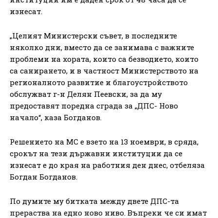
изнесат.
„Целият Министерски съвет, в последните
няколко дни, вместо да се занимава с важните
проблеми на хората, които са безводието, които
са санирането, и в частност Министерството на
регионалното развитие и благоустройството
обслужват г-н Делян Пеевски, за да му
предоставят поредна сграда за „ДПС- Ново
начало“, каза Богданов.
Решението на МС е взето на 13 ноември, в сряда,
срокът на тези държавни институции да се
изнесат е до края на работния ден днес, отбеляза
Богдан Богданов.
По думите му битката между двете ДПС-та
прераства на едно ново ниво. Въпреки че си имат