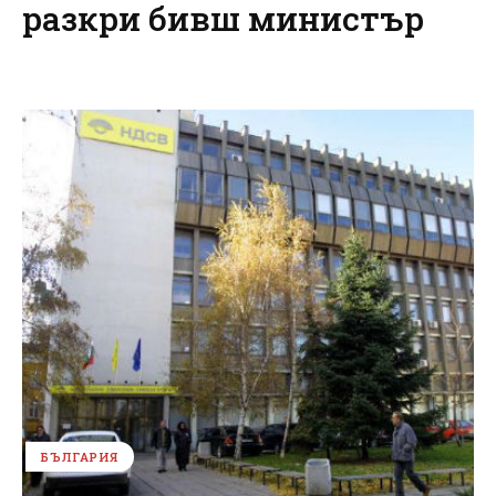
разкри бивш министър
БЪЛГАРИЯ