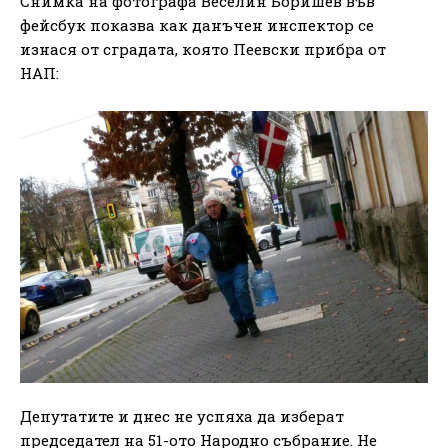
Снимка на фотографа Веселин Боришев във
фейсбук показва как данъчен инспектор се
изнася от сградата, която Пеевски прибра от
НАП:
Депутатите и днес не успяха да изберат
председател на 51-ото Народно събрание. Не