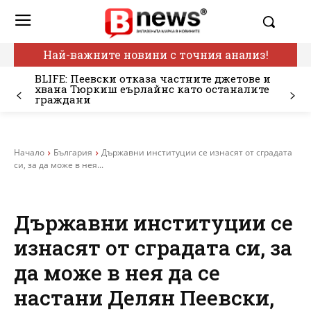
Най-важните новини с точния анализ!
BLIFE: Пеевски отказа частните джетове и
хвана Тюркиш еърлайнс като останалите
граждани
Начало
България
Държавни институции се изнасят от сградата
си, за да може в нея...
Държавни институции се
изнасят от сградата си, за
да може в нея да се
настани Делян Пеевски,