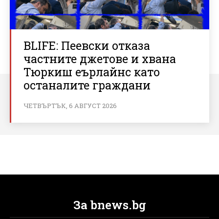
BLIFE: Пеевски отказа
частните джетове и хвана
Тюркиш еърлайнс като
останалите граждани
ЧЕТВЪРТЪК, 6 АВГУСТ 2026
За bnews.bg