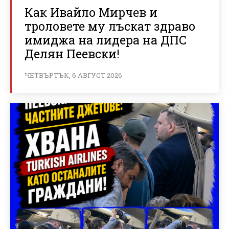
Как Ивайло Мирчев и
троловете му лъскат здраво
имиджа на лидера на ДПС
Делян Пеевски!
ЧЕТВЪРТЪК, 6 АВГУСТ 2026