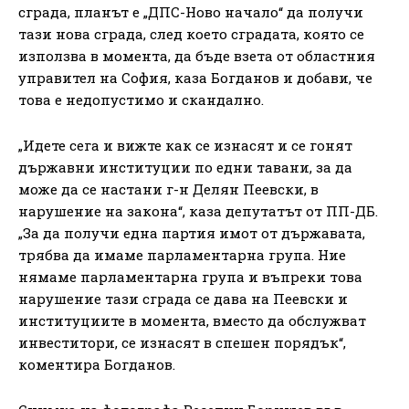
сграда, планът е „ДПС-Ново начало“ да получи
тази нова сграда, след което сградата, която се
използва в момента, да бъде взета от областния
управител на София, каза Богданов и добави, че
това е недопустимо и скандално.
„Идете сега и вижте как се изнасят и се гонят
държавни институции по едни тавани, за да
може да се настани г-н Делян Пеевски, в
нарушение на закона“, каза депутатът от ПП-ДБ.
„За да получи една партия имот от държавата,
трябва да имаме парламентарна група. Ние
нямаме парламентарна група и въпреки това
нарушение тази сграда се дава на Пеевски и
институциите в момента, вместо да обслужват
инвеститори, се изнасят в спешен порядък“,
коментира Богданов.