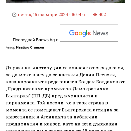
петък, 15 ноември 2024 - 16:04 ч.
402
Последвай Bnews.bg в
Автор
Ивайло Станков
Държавни институции се изнасят от сградата си,
за да може в нея да се настани Делян Пеевски,
каза народният представител Богдан Богданов от
„Продължаваме промяната-Демократична
България“ (ПП-ДБ) пред журналисти в
парламента. Той посочи, че в тази сграда в
момента се помещават Българската агенция за
инвестиции и Агенцията за публични
предприятия и надзор, като на тези държавни
институции им е даден срок от 48 часа да се