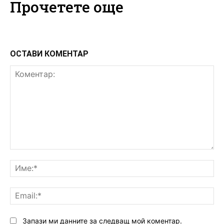
Прочетете още
ОСТАВИ КОМЕНТАР
Коментар:
Им
Ema
Запази ми данните за следващ мой коментар.