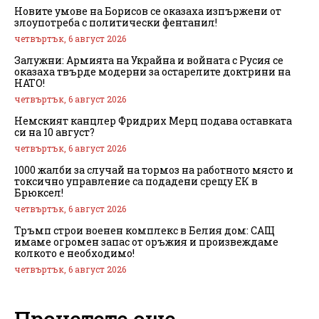
Новите умове на Борисов се оказаха изпържени от
злоупотреба с политически фентанил!
четвъртък, 6 август 2026
Залужни: Армията на Украйна и войната с Русия се
оказаха твърде модерни за остарелите доктрини на
НАТО!
четвъртък, 6 август 2026
Немският канцлер Фридрих Мерц подава оставката
си на 10 август?
четвъртък, 6 август 2026
1000 жалби за случай на тормоз на работното място и
токсично управление са подадени срещу ЕК в
Брюксел!
четвъртък, 6 август 2026
Тръмп строи военен комплекс в Белия дом: САЩ
имаме огромен запас от оръжия и произвеждаме
колкото е необходимо!
четвъртък, 6 август 2026
Прочетете още