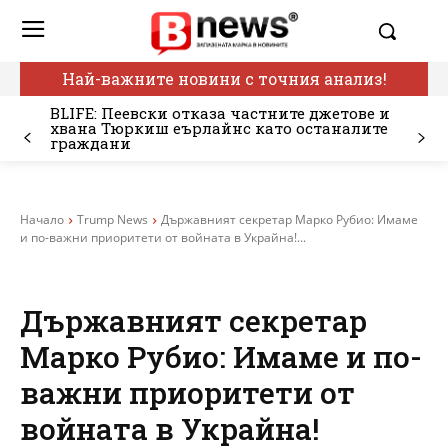
Най-важните новини с точния анализ!
BLIFE: Пеевски отказа частните джетове и
хвана Тюркиш еърлайнс като останалите
граждани
Начало
Trump News
Държавният секретар Марко Рубио: Имаме
и по-важни приоритети от войната в Украйна!...
Държавният секретар
Марко Рубио: Имаме и по-
важни приоритети от
войната в Украйна!