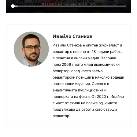
Ивайло Станков
Ивайло Станков е опитен журналист и
редактор с повече от 18 години работа
в печатни и онлайн медии. Започва
през 2006 г. като млад икономически
репортер, след което заема
редакторски позиции в няколко водещи
национални издания. Силен е в
аналитичната публицистика и
проверката на факти. От 2020 г. Ивайло
е част от екипа на bnews.bg, където
продължава да работи като старши
редактор.