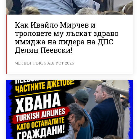
Как Ивайло Мирчев и
троловете му лъскат здраво
имиджа на лидера на ДПС
Делян Пеевски!
ЧЕТВЪРТЪК, 6 АВГУСТ 2026