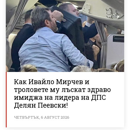
Как Ивайло Мирчев и
троловете му лъскат здраво
имиджа на лидера на ДПС
Делян Пеевски!
ЧЕТВЪРТЪК, 6 АВГУСТ 2026