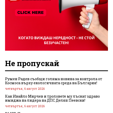
Не пропускай
Румен Радев съобщи голяма новина за контрола от
Космоса върху екологичната среда на България!
четвъртък, 6 август 2026
Как Ивайло Мирчев и троловете му лъскат здраво
имиджа на лидера на ДПС Делян Пеевски!
четвъртък, 6 август 2026