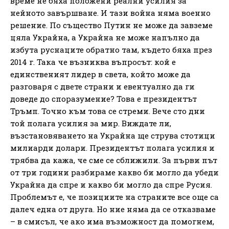
време не бяха положени реални усилия за
нейното завършване. И тази война няма военно
решение. По същество Путин не може да завземе
цяла Украйна, а Украйна не може напълно да
избута руснаците обратно там, където бяха през
2014 г. Така че възниква въпросът: кой е
единственият лидер в света, който може да
разговаря с двете страни и евентуално да ги
доведе до споразумение? Това е президентът
Тръмп. Точно към това се стреми. Вече сто дни
той полага усилия за мир. Виждате ли,
възстановяването на Украйна ще струва стотици
милиарди долари. Президентът полага усилия и
трябва да кажа, че сме се сближили. За първи път
от три години разбираме какво би могло да убеди
Украйна да спре и какво би могло да спре Русия.
Проблемът е, че позициите на страните все още са
далеч една от друга. Но ние няма да се отказваме
– в смисъл, че ако има възможност да помогнем,