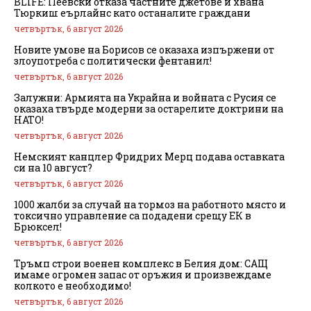
BLIFE: Пеевски отказа частните джетове и хвана
Тюркиш еърлайнс като останалите граждани
четвъртък, 6 август 2026
Новите умове на Борисов се оказаха изпържени от
злоупотреба с политически фентанил!
четвъртък, 6 август 2026
Залужни: Армията на Украйна и войната с Русия се
оказаха твърде модерни за остарелите доктрини на
НАТО!
четвъртък, 6 август 2026
Немският канцлер Фридрих Мерц подава оставката
си на 10 август?
четвъртък, 6 август 2026
1000 жалби за случай на тормоз на работното място и
токсично управление са подадени срещу ЕК в
Брюксел!
четвъртък, 6 август 2026
Тръмп строи военен комплекс в Белия дом: САЩ
имаме огромен запас от оръжия и произвеждаме
колкото е необходимо!
четвъртък, 6 август 2026