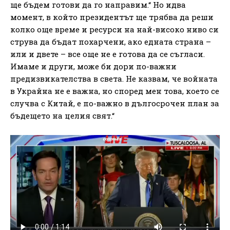
ще бъдем готови да го направим.“ Но идва
момент, в който президентът ще трябва да реши
колко още време и ресурси на най-високо ниво си
струва да бъдат похарчени, ако едната страна –
или и двете – все още не е готова да се съгласи.
Имаме и други, може би дори по-важни
предизвикателства в света. Не казвам, че войната
в Украйна не е важна, но според мен това, което се
случва с Китай, е по-важно в дългосрочен план за
бъдещето на целия свят.“