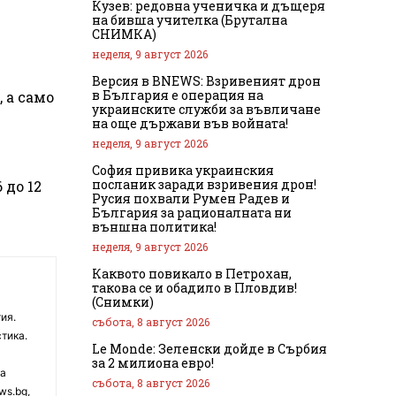
Кузев: редовна ученичка и дъщеря
на бивша учителка (Брутална
СНИМКА)
неделя, 9 август 2026
Версия в BNEWS: Взривеният дрон
в България е операция на
 а само
украинските служби за въвличане
на още държави във войната!
неделя, 9 август 2026
София привика украинския
посланик заради взривения дрон!
 до 12
Русия похвали Румен Радев и
България за рационалната ни
външна политика!
неделя, 9 август 2026
Каквото повикало в Петрохан,
такова се и обадило в Пловдив!
(Снимки)
ия.
събота, 8 август 2026
тика.
Le Monde: Зеленски дойде в Сърбия
за 2 милиона евро!
на
събота, 8 август 2026
ws.bg,