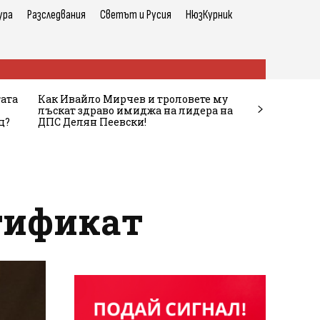
ура
Разследвания
Светът и Русия
НюзКурник
тата
Как Ивайло Мирчев и троловете му
лъскат здраво имиджа на лидера на
ц?
ДПС Делян Пеевски!
ртификат