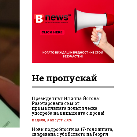
Не пропускай
Президентът Илияна Йотова:
Разочарована съм от
примитивната политическа
употреба на инцидента с дрона!
неделя, 9 август 2026
Нови подробности за 17-годишната,
свързвана с убийството на Георги