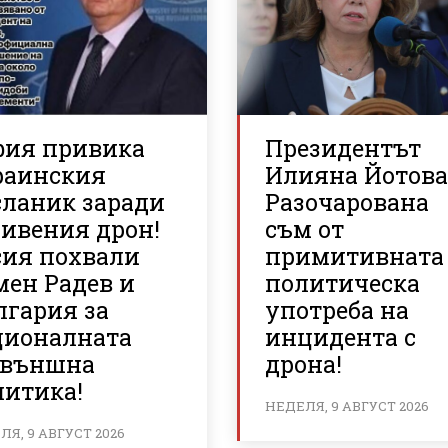
фия привика
Президентът
раинския
Илияна Йотова
сланик заради
Разочарована
ривения дрон!
съм от
сия похвали
примитивната
мен Радев и
политическа
лгария за
употреба на
ционалната
инцидента с
 външна
дрона!
литика!
НЕДЕЛЯ, 9 АВГУСТ 2026
Я, 9 АВГУСТ 2026