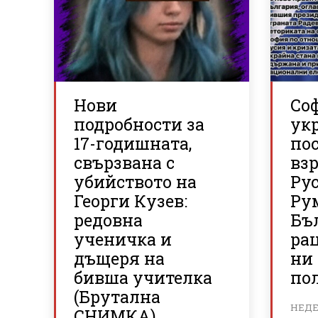
Нови
Со
подробности за
ук
17-годишната,
по
свързвана с
вз
убийството на
Ру
Георги Кузев:
Ру
редовна
Бъ
ученичка и
ра
дъщеря на
ни
бивша учителка
по
(Брутална
НЕДЕЛ
СНИМКА)