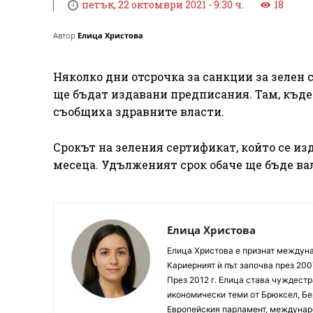
петък, 22 октомври 2021 - 9:30 ч.
18
Автор
Елица Христова
Няколко дни отсрочка за санкции за зелен 
ще бъдат издавани предписания. Там, къде
съобщиха здравните власти.
Срокът на зеления сертификат, който се изд
месеца. Удълженият срок обаче ще бъде ва
Елица Христова
Елица Христова е признат междунар
Кариерният ѝ път започва през 200
През 2012 г. Елица става чуждестр
икономически теми от Брюксел, Бер
Европейския парламент, междунаро