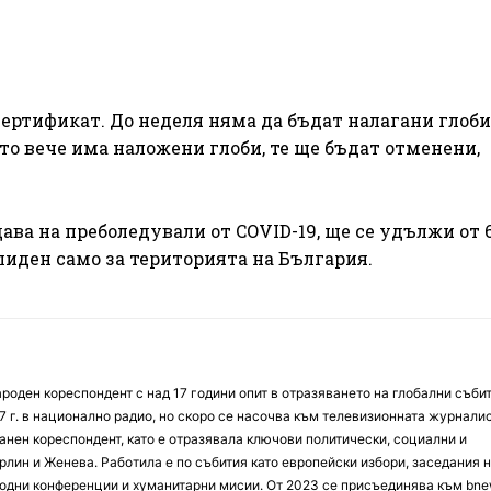
сертификат. До неделя няма да бъдат налагани глоби,
то вече има наложени глоби, те ще бъдат отменени,
ава на преболедували от COVID-19, ще се удължи от 6
лиден само за територията на България.
оден кореспондент с над 17 години опит в отразяването на глобални събит
7 г. в национално радио, но скоро се насочва към телевизионната журналис
анен кореспондент, като е отразявала ключови политически, социални и
лин и Женева. Работила е по събития като европейски избори, заседания 
дни конференции и хуманитарни мисии. От 2023 се присъединява към bne