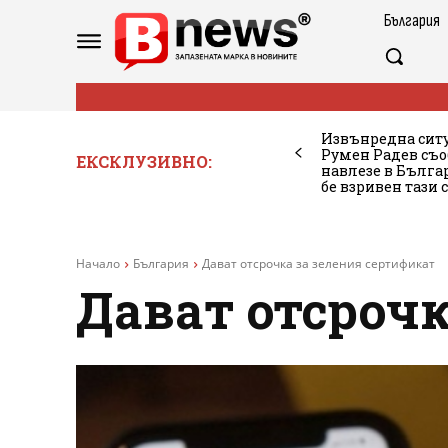
България
Извънредна ситу
Румен Радев съо
ЕКСКЛУЗИВНО:
навлезе в Бълг
бе взривен тази 
Начало
България
Дават отсрочка за зеления сертификат
Дават отсрочк