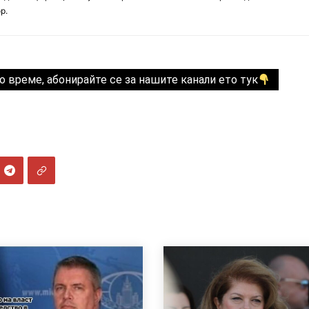
р.
о време, абонирайте се за нашите канали ето тук