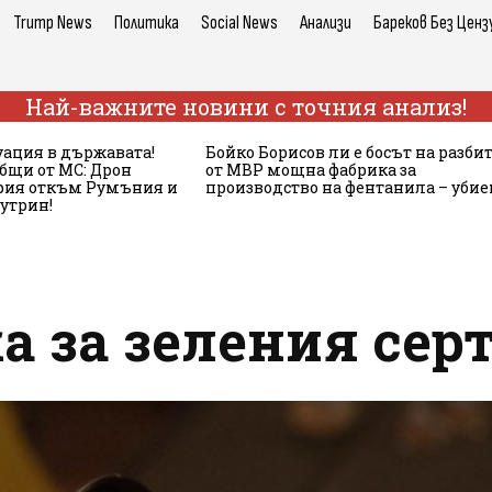
Trump News
Политика
Social News
Анализи
Бареков Без Ценз
Най-важните новини с точния анализ!
ация в държавата!
Бойко Борисов ли е босът на разби
бщи от МС: Дрон
от МВР мощна фабрика за
ария откъм Румъния и
производство на фентанила – убие
сутрин!
а за зеления се