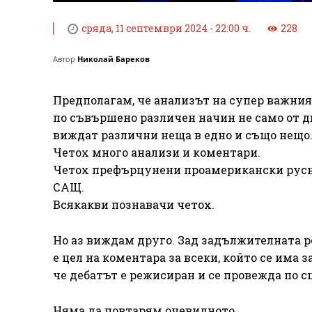
сряда, 11 септември 2024 - 22:00 ч.
228
Автор
Николай Бареков
Предполагам, че анализът на супер важни
по съвършено различен начин не само от дв
виждат различни неща в едно и също нещо
Четох много анализи и коментари.
Четох префърцунени проамерикански русн
САЩ.
Всякакви познавачи четох.
Но аз виждам друго. Зад задължителната р
е цел на коментара за всеки, който се има з
че дебатът е режисиран и се провежда по с
Няма да повтарям очевидното.