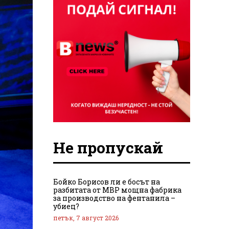
Не пропускай
Бойко Борисов ли е босът на
разбитата от МВР мощна фабрика
за производство на фентанила –
убиец?
петък, 7 август 2026