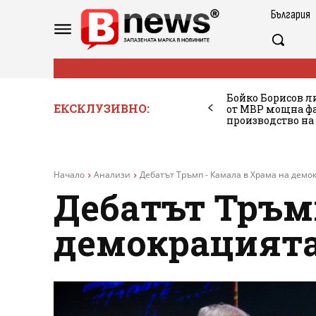
България
Бойко Борисов ли
ЕКСКЛУЗИВНО:
от МВР мощна фа
производство на
Начало
Анализи
Дебатът Тръмп - Камала в Храма на демо
Дебатът Тръм
демокрацията