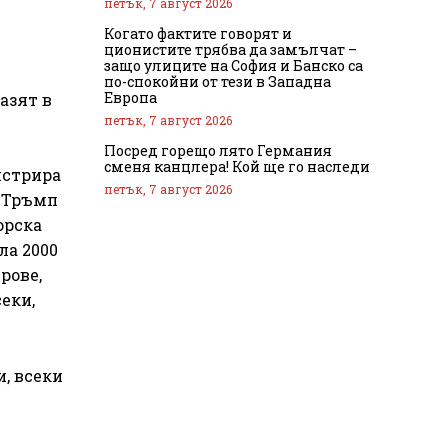
петък, 7 август 2026
Когато фактите говорят и
ционистите трябва да замълчат –
защо улиците на София и Банско са
по-спокойни от тези в Западна
Европа
азят в
петък, 7 август 2026
Посред горещо лято Германия
сменя канцлера! Кой ще го наследи
нстрира
петък, 7 август 2026
е Тръмп
орска
ла 2000
рове,
еки,
, всеки