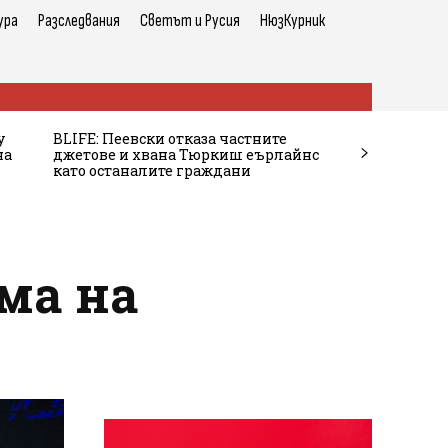
ура
Разследвания
Светът и Русия
НюзКурник
у
BLIFE: Пеевски отказа частните
на
джетове и хвана Тюркиш еърлайнс
като останалите граждани
ма на