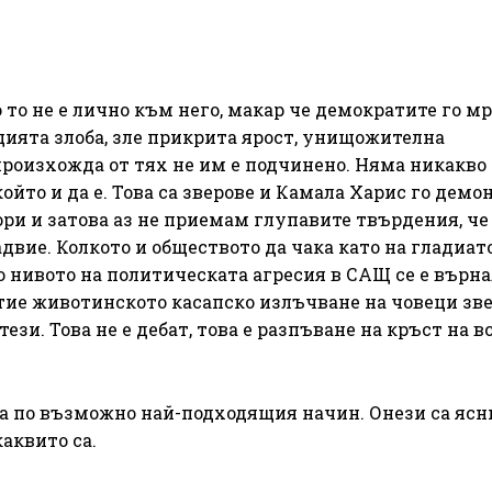
то не е лично към него, макар че демократите го мр
цията злоба, зле прикрита ярост, унищожителна
произхожда от тях не им е подчинено. Няма никакво
ойто и да е. Това са зверове и Камала Харис го демо
пори и затова аз не приемам глупавите твърдения, ч
двие. Колкото и обществото да чака като на гладиат
но нивото на политическата агресия в САЩ се е върна
итие животинското касапско излъчване на човеци зве
и. Това не е дебат, това е разпъване на кръст на вс
за по възможно най-подходящия начин. Онези са ясни
аквито са.