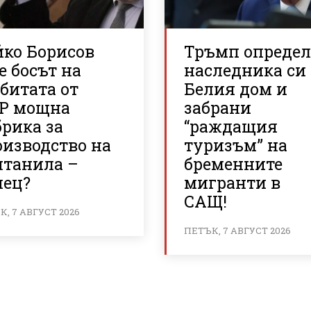
йко Борисов
Тръмп опреде
е босът на
наследника си
битата от
Белия дом и
Р мощна
забрани
рика за
“раждащия
оизводство на
туризъм” на
нтанила –
бременните
иец?
мигранти в
САЩ!
, 7 АВГУСТ 2026
ПЕТЪК, 7 АВГУСТ 2026