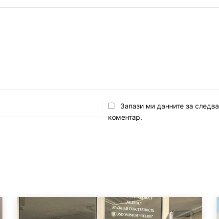
Email:*
Запази ми данните за следв
коментар.