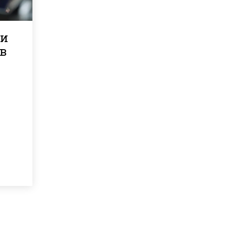
ли
 в