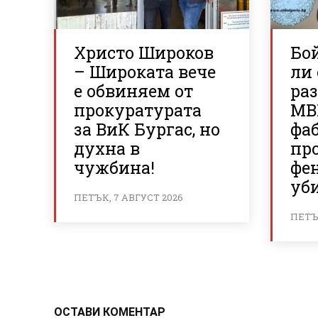
Христо Широков
Бо
– Широката вече
ли 
е обвиняем от
раз
прокуратурата
МВ
за ВиК Бургас, но
фаб
духна в
пр
чужбина!
фе
уб
ПЕТЪК, 7 АВГУСТ 2026
ПЕТЪК
ОСТАВИ КОМЕНТАР