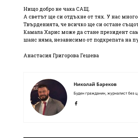
Нищо добро не чака САЩ.
А светът ще си отдъхне от тях. У нас мног
Твърденията, че всичко ще си остане същот
Камала Харис може да стане президент са
шанс няма, независимо от подкрепата на п
Анастасия Григорова Гешева
Николай Бареков
Буден гражданин, журналист без це