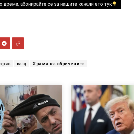
о време, абонирайте се за нашите канали ето тук
арис
сащ
Храма на обречените