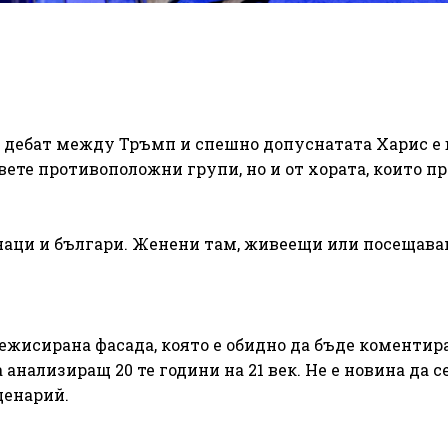
я дебат между Тръмп и спешно допуснатата Харис е
ете противоположни групи, но и от хората, които пр
.
аци и българи. Женени там, живеещи или посещав
ежисирана фасада, която е обидно да бъде коментира
а анализиращ 20 те години на 21 век. Не е новина да с
ценарий.