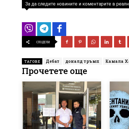
За да следите новините и коментарите в реалн
СПОДЕЛИ
Дебат
доналд тръмп
Камала Х
ТАГОВЕ
Прочетете още