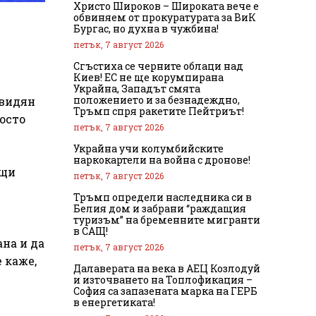
Христо Широков – Широката вече е
обвиняем от прокуратурата за ВиК
Бургас, но духна в чужбина!
петък, 7 август 2026
Сгъстиха се черните облаци над
Киев! ЕС не ще корумпирана
Украйна, Западът смята
положението и за безнадеждно,
 видян
Тръмп спря ракетите Пейтриът!
осто
петък, 7 август 2026
Украйна учи колумбийските
наркокартели на война с дронове!
ащи
петък, 7 август 2026
Тръмп определи наследника си в
Белия дом и забрани “раждащия
туризъм” на бременните мигранти
в САЩ!
на и да
петък, 7 август 2026
е каже,
Далаверата на века в АЕЦ Козлодуй
и източването на Топлофикация –
София са запазената марка на ГЕРБ
в енергетиката!