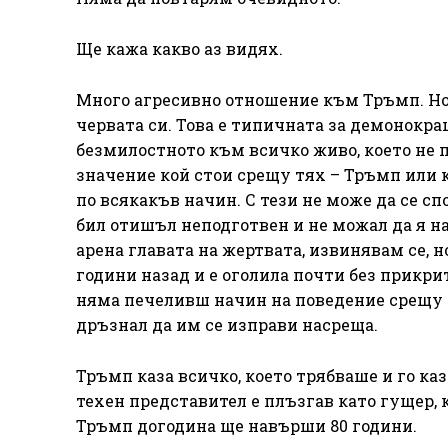
Ще кажа какво аз видях.
Много агресивно отношение към Тръмп. Но 
червата си. Това е типичната за демонокра
безмилостното към всичко живо, което не 
значение кой стои срещу тях – Тръмп или к
по всякакъв начин. С тези не може да се с
бил отишъл неподготвен и не можал да я на
арена главата на жертвата, извинявам се, 
години назад и е оголила почти без прикр
няма печеливш начин на поведение срещу тез
дръзнал да им се изправи насреща.
Тръмп каза всичко, което трябваше и го ка
техен представител е плъзгав като гущер, к
Тръмп догодина ще навърши 80 години.