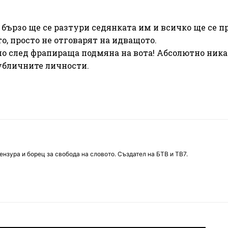
о бързо ще се разтури седянката им и всичко ще се п
о, просто не отговарят на идващото.
мо след фрапираща подмяна на вота! Абсолютно ник
убличните личности.
нзура и борец за свобода на словото. Създател на БТВ и ТВ7.