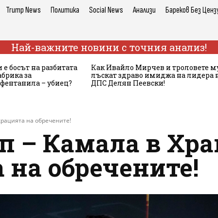
Trump News
Политика
Social News
Анализи
Бареков Без Ценз
Най-важните новини с точния анализ!
 е босът на разбитата
Как Ивайло Мирчев и троловете м
брика за
лъскат здраво имиджа на лидера 
 фентанила – убиец?
ДПС Делян Пеевски!
крацията на обречените!
п – Камала в Хра
 на обречените!