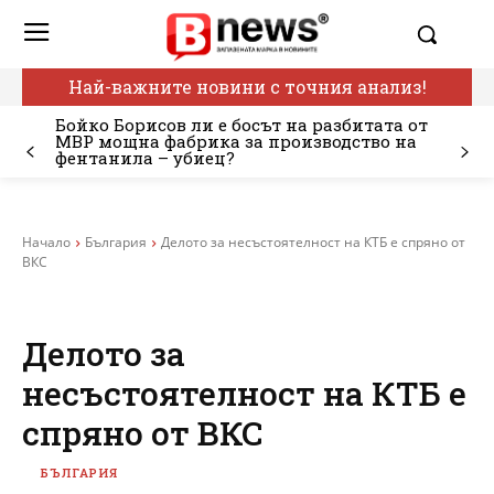
Най-важните новини с точния анализ!
Бойко Борисов ли е босът на разбитата от
МВР мощна фабрика за производство на
фентанила – убиец?
Начало
България
Делото за несъстоятелност на КТБ е спряно от
ВКС
Делото за
несъстоятелност на КТБ е
спряно от ВКС
БЪЛГАРИЯ