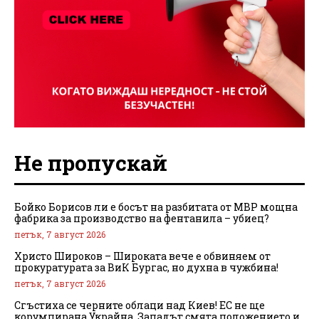
Не пропускай
Бойко Борисов ли е босът на разбитата от МВР мощна
фабрика за производство на фентанила – убиец?
петък, 7 август 2026
Христо Широков – Широката вече е обвиняем от
прокуратурата за ВиК Бургас, но духна в чужбина!
петък, 7 август 2026
Сгъстиха се черните облаци над Киев! ЕС не ще
корумпирана Украйна, Западът смята положението и