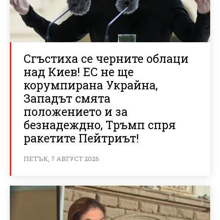
Сгъстиха се черните облаци
над Киев! ЕС не ще
корумпирана Украйна,
Западът смята
положението и за
безнадеждно, Тръмп спря
ракетите Пейтриът!
ПЕТЪК, 7 АВГУСТ 2026