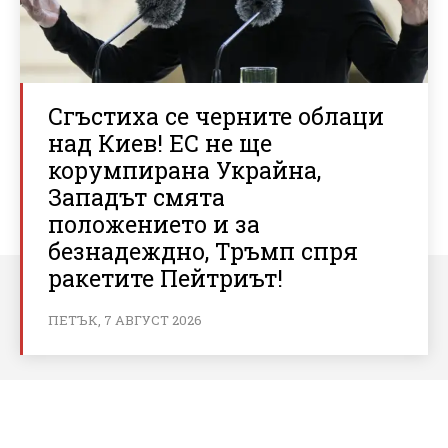
Сгъстиха се черните облаци
над Киев! ЕС не ще
корумпирана Украйна,
Западът смята
положението и за
безнадеждно, Тръмп спря
ракетите Пейтриът!
ПЕТЪК, 7 АВГУСТ 2026