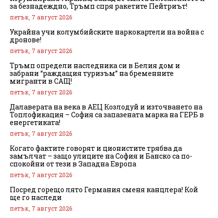
за безнадеждно, Тръмп спря ракетите Пейтриът!
петък, 7 август 2026
Украйна учи колумбийските наркокартели на война с
дронове!
петък, 7 август 2026
Тръмп определи наследника си в Белия дом и
забрани “раждащия туризъм” на бременните
мигранти в САЩ!
петък, 7 август 2026
Далаверата на века в АЕЦ Козлодуй и източването на
Топлофикация – София са запазената марка на ГЕРБ в
енергетиката!
петък, 7 август 2026
Когато фактите говорят и ционистите трябва да
замълчат – защо улиците на София и Банско са по-
спокойни от тези в Западна Европа
петък, 7 август 2026
Посред горещо лято Германия сменя канцлера! Кой
ще го наследи
петък, 7 август 2026