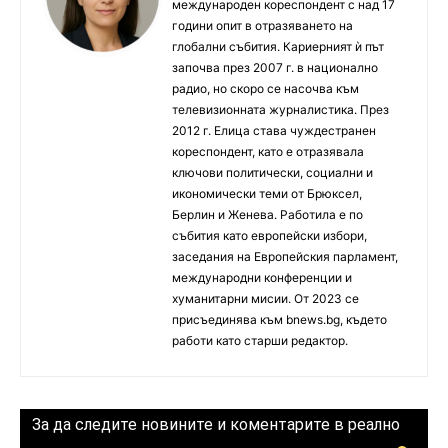
международен кореспондент с над 17
години опит в отразяването на
глобални събития. Кариерният ѝ път
започва през 2007 г. в национално
радио, но скоро се насочва към
телевизионната журналистика. През
2012 г. Елица става чуждестранен
кореспондент, като е отразявала
ключови политически, социални и
икономически теми от Брюксел,
Берлин и Женева. Работила е по
събития като европейски избори,
заседания на Европейския парламент,
международни конференции и
хуманитарни мисии. От 2023 се
присъединява към bnews.bg, където
работи като старши редактор.
За да следите новините и коментарите в реално