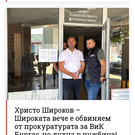
Христо Широков –
Широката вече е обвиняем
от прокуратурата за ВиК
Бургас, но духна в чужбина!