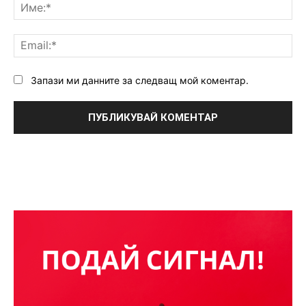
Им
Ema
Запази ми данните за следващ мой коментар.