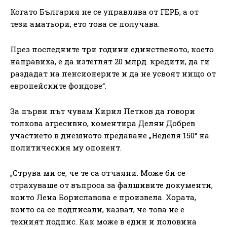
Когато България не се управлява от ГЕРБ, а от
тези аматьори, ето това се получава.
През последните три години единственото, което
направиха, е да изтеглят 20 млрд. кредити, да ги
раздадат на пенсионерите и да не усвоят нищо от
европейските фондове“.
За първи път чувам Кирил Петков да говори
толкова агресивно, коментира Делян Добрев
участието в днешното предаване „Неделя 150“ на
политическия му опонент.
„Струва ми се, че те са отчаяни. Може би се
страхуваше от въпроса за фалшивите документи,
които Лена Бориславова е произвела. Хората,
които са се подписали, казват, че това не е
техният подпис. Как може в един и половина