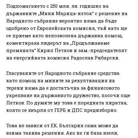
Подпомагането с 250 млн. лв. годишно на
държавните „Мини Марица-изток“ с решение на
Народното събрание вероятно няма да бъде
одобрено от Европейската комисия, тъй като ще
се приеме като непозволена държавна помощ,
коментираха лидерът на „Продължаваме
промяната“ Кирил Петков и зам.-председателят
на енергийната комисия Радослав Рибарски.
Гласуваните от Народното събрание средства
като помощ на мините за рекултивация на
терени няма да е достатъчна за финансовото
укрепване на държавното дружество, посочи още
Петков. По думите му това е поредната пиратка,
която се хвърля от ГЕРБ и ДПС предизборно.
Това не зависи от ЕК. България сама може да
взима такива решения. Ако не ги бяха взели,