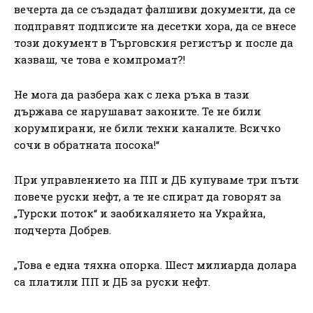
вечерта да се създадат фалшиви документи, да се
подправят подписите на десетки хора, да се внесе
този документ в Търговския регистър и после да
казваш, че това е компромат?!
Не мога да разбера как с лека ръка в тази
държава се нарушават законите. Те не били
корумпирани, не били техни каналите. Всичко
сочи в обратната посока!“
При управлението на ПП и ДБ купуваме три пъти
повече руски нефт, а те не спират да говорят за
„Турски поток“ и заобикалянето на Украйна,
подчерта Добрев.
„Това е една тяхна опорка. Шест милиарда долара
са платили ПП и ДБ за руски нефт.