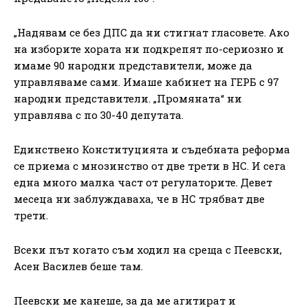
„Надявам се без ДПС да ни стигнат гласовете. Ако
на изборите хората ни подкрепят по-сериозно и
имаме 90 народни представители, може да
управляваме сами. Имаше кабинет на ГЕРБ с 97
народни представители. „Промяната“ ни
управлява с по 30-40 депутата.
Единствено Конституцията и съдебната реформа
се приема с мнозинство от две трети в НС. И сега
една много малка част от регулаторите. Девет
месеца ни заблуждаваха, че в НС трябват две
трети.
Всеки път когато съм ходил на среща с Пеевски,
Асен Василев беше там.
Пеевски ме канеше, за да ме агитират и