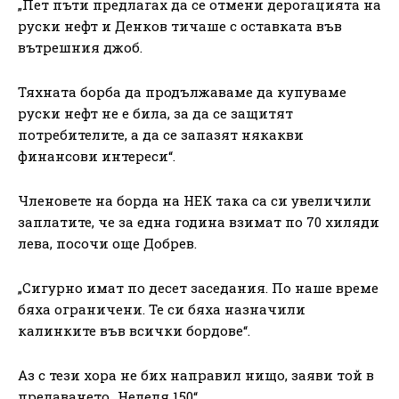
„Пет пъти предлагах да се отмени дерогацията на
руски нефт и Денков тичаше с оставката във
вътрешния джоб.
Тяхната борба да продължаваме да купуваме
руски нефт не е била, за да се защитят
потребителите, а да се запазят някакви
финансови интереси“.
Членовете на борда на НЕК така са си увеличили
заплатите, че за една година взимат по 70 хиляди
лева, посочи още Добрев.
„Сигурно имат по десет заседания. По наше време
бяха ограничени. Те си бяха назначили
калинките във всички бордове“.
Аз с тези хора не бих направил нищо, заяви той в
предаването „Неделя 150“.