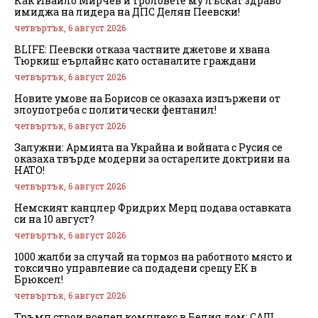
Как Ивайло Мирчев и троловете му лъскат здраво
имиджа на лидера на ДПС Делян Пеевски!
четвъртък, 6 август 2026
BLIFE: Пеевски отказа частните джетове и хвана
Тюркиш еърлайнс като останалите граждани
четвъртък, 6 август 2026
Новите умове на Борисов се оказаха изпържени от
злоупотреба с политически фентанил!
четвъртък, 6 август 2026
Залужни: Армията на Украйна и войната с Русия се
оказаха твърде модерни за остарелите доктрини на
НАТО!
четвъртък, 6 август 2026
Немският канцлер Фридрих Мерц подава оставката
си на 10 август?
четвъртък, 6 август 2026
1000 жалби за случай на тормоз на работното място и
токсично управление са подадени срещу ЕК в
Брюксел!
четвъртък, 6 август 2026
Тръмп строи военен комплекс в Белия дом: САЩ