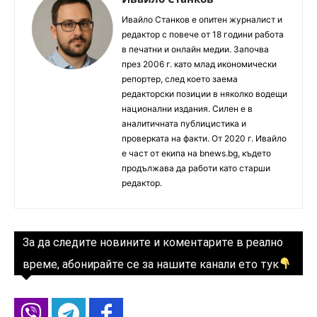
Ивайло Станков е опитен журналист и
редактор с повече от 18 години работа
в печатни и онлайн медии. Започва
през 2006 г. като млад икономически
репортер, след което заема
редакторски позиции в няколко водещи
национални издания. Силен е в
аналитичната публицистика и
проверката на факти. От 2020 г. Ивайло
е част от екипа на bnews.bg, където
продължава да работи като старши
редактор.
За да следите новините и коментарите в реално
време, абонирайте се за нашите канали ето тук