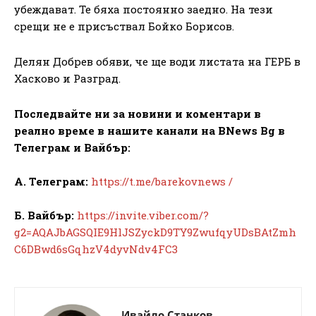
убеждават. Те бяха постоянно заедно. На тези
срещи не е присъствал Бойко Борисов.
Делян Добрев обяви, че ще води листата на ГЕРБ в
Хасково и Разград.
Последвайте ни за новини и коментари в
реално време в нашите канали на BNews Bg в
Телеграм и Вайбър:
А. Телеграм:
https://t.me/barekovnews /
Б. Вайбър:
https://invite.viber.com/?
g2=AQAJbAGSQIE9HlJSZyckD9TY9ZwufqyUDsBAtZmh
C6DBwd6sGqhzV4dyvNdv4FC3
Ивайло Станков