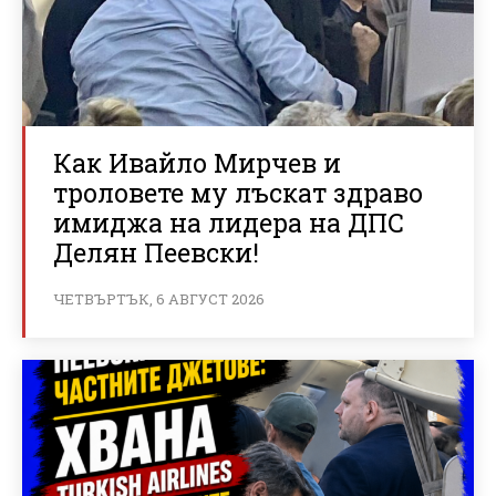
Как Ивайло Мирчев и
троловете му лъскат здраво
имиджа на лидера на ДПС
Делян Пеевски!
ЧЕТВЪРТЪК, 6 АВГУСТ 2026