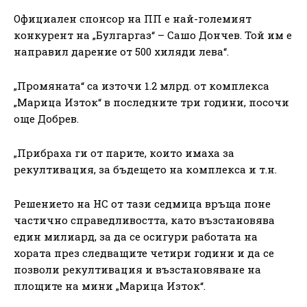
Официален спонсор на ПП е най-големият
конкурент на „Булгаргаз“ – Сашо Дончев. Той им е
направил дарение от 500 хиляди лева“.
„Промяната“ са източи 1.2 млрд. от комплекса
„Марица Изток“ в последните три години, посочи
още Добрев.
„Прибраха ги от парите, които имаха за
рекултивация, за бъдещето на комплекса и т.н.
Решението на НС от тази седмица връща поне
частично справедливостта, като възстановява
един милиард, за да се осигури работата на
хората през следващите четири години и да се
позволи рекултивация и възстановяване на
площите на мини „Марица Изток“.