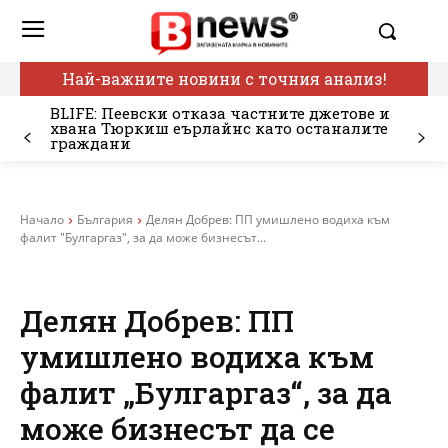
Най-важните новини с точния анализ!
BLIFE: Пеевски отказа частните джетове и
хвана Тюркиш еърлайнс като останалите
граждани
Начало
България
Делян Добрев: ПП умишлено водиха към
фалит "Булгаргаз", за да може бизнесът...
Делян Добрев: ПП
умишлено водиха към
фалит „Булгаргаз“, за да
може бизнесът да се