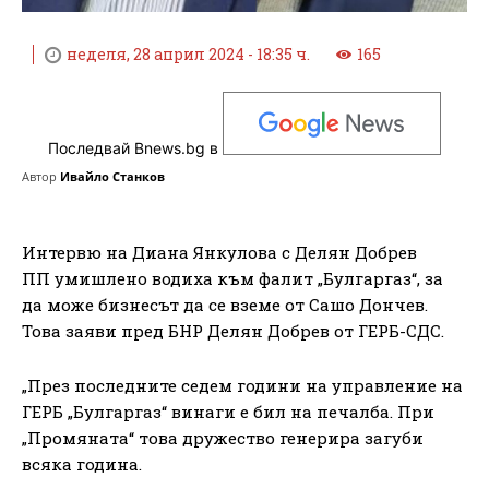
неделя, 28 април 2024 - 18:35 ч.
165
Последвай Bnews.bg в
Автор
Ивайло Станков
Интервю на Диана Янкулова с Делян Добрев
ПП умишлено водиха към фалит „Булгаргаз“, за
да може бизнесът да се вземе от Сашо Дончев.
Това заяви пред БНР Делян Добрев от ГЕРБ-СДС.
„През последните седем години на управление на
ГЕРБ „Булгаргаз“ винаги е бил на печалба. При
„Промяната“ това дружество генерира загуби
всяка година.