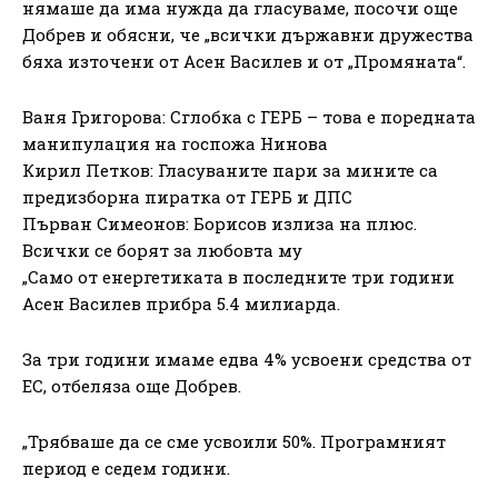
нямаше да има нужда да гласуваме, посочи още
Добрев и обясни, че „всички държавни дружества
бяха източени от Асен Василев и от „Промяната“.
Ваня Григорова: Сглобка с ГЕРБ – това е поредната
манипулация на госпожа Нинова
Кирил Петков: Гласуваните пари за мините са
предизборна пиратка от ГЕРБ и ДПС
Първан Симеонов: Борисов излиза на плюс.
Всички се борят за любовта му
„Само от енергетиката в последните три години
Асен Василев прибра 5.4 милиарда.
За три години имаме едва 4% усвоени средства от
ЕС, отбеляза още Добрев.
„Трябваше да се сме усвоили 50%. Програмният
период е седем години.