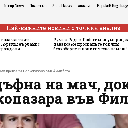
Trump News
Политика
Social News
Анализи
Бареков Без Ценз
Най-важните новини с точния анализ!
тказа частните
Румен Радев: Работим неуморно, з
а Тюркиш еърлайнс
наваксаме проспаните години
 граждани
безхаберие и политическа немощ!
ния превзема наркопазара във Филибето
ъфна на мач, до
копазара във Фи