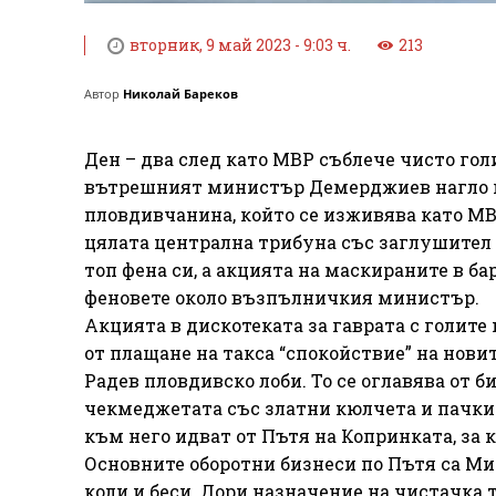
вторник, 9 май 2023 - 9:03 ч.
213
Автор
Николай Бареков
Ден – два след като МВР съблече чисто гол
вътрешният министър Демерджиев нагло цъ
пловдивчанина, който се изживява като МВР
цялата централна трибуна със заглушител з
топ фена си, а акцията на маскираните в б
феновете около възпълничкия министър.
Акцията в дискотеката за гаврата с голите
от плащане на такса “спокойствие” на нови
Радев пловдивско лоби. То се оглавява от 
чекмеджетата със златни кюлчета и пачки
към него идват от Пътя на Копринката, за 
Основните оборотни бизнеси по Пътя са М
коли и беси. Дори назначение на чистачка т