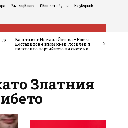
ура
Разследвания
Светът и Русия
НюзКурник
а да
Балотажът Илияна Йотова – Костя
Костадинов е възможен, логичен и
полезен за партийната ни система
като Златния
либето