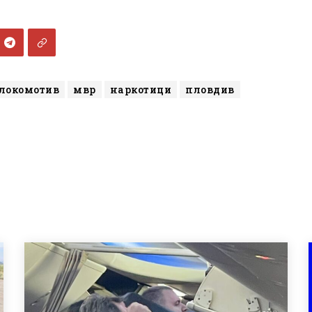
локомотив
мвр
наркотици
пловдив