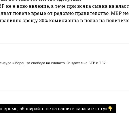
 не е ново явление, а тече при всяка смяна на власт
яват повече време от редовно правителство. МВР не
 правилно срещу 30% комисионна в полза на политич
нзура и борец за свобода на словото. Създател на БТВ и ТВ7.
о време, абонирайте се за нашите канали ето тук