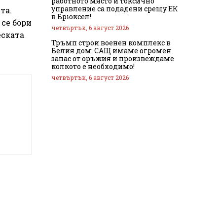
работното място и токсично
управление са подадени срещу ЕК
та.
в Брюксел!
 се бори
четвъртък, 6 август 2026
еската
Тръмп строи военен комплекс в
Белия дом: САЩ имаме огромен
запас от оръжия и произвеждаме
колкото е необходимо!
четвъртък, 6 август 2026