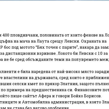
и 400 пловдивчани, половината от които фенове на Ло
фна на мача на Лаута срещу Левски. Охраната на
 бос под мотото “Бях точен с парите”, накара да за
а дистанционни взривове. Локото би Левски с 1:0 за
ара не бе сред обсъжданите теми на полувремето ме
 клиенти е била наредена от най-високо място заради
те властелини на държавата, сред които е приближен
бившия селски кмет по прякор Златния, защото пълне
 по примера на предшественика си. Финансовите по
който пише сайтът Афера и говори Бойко Борисов.
итниците и Автомобилна администрация, в която Зл
ам не става без негово одобрение.