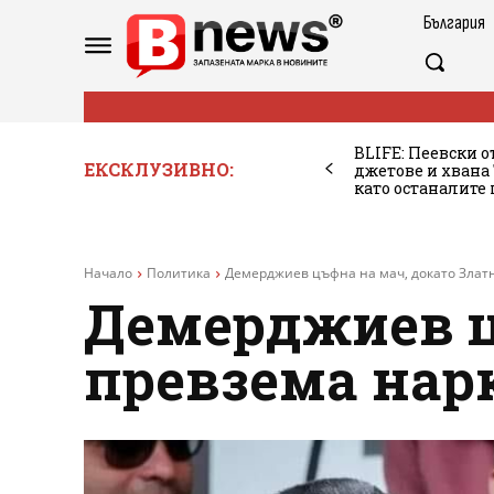
България
BLIFE: Пеевски о
ЕКСКЛУЗИВНО:
джетове и хван
като останалите
Начало
Политика
Демерджиев цъфна на мач, докато Злат
Демерджиев ц
превзема нар