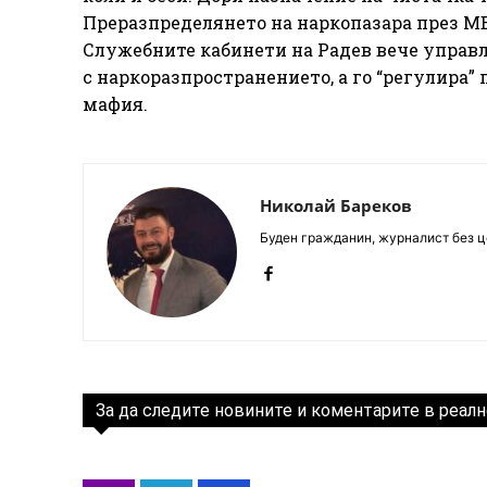
Преразпределянето на наркопазара през МВР
Служебните кабинети на Радев вече управл
с наркоразпространението, а го “регулира”
мафия.
Николай Бареков
Буден гражданин, журналист без це
За да следите новините и коментарите в реалн