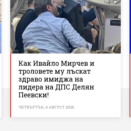
Как Ивайло Мирчев и
троловете му лъскат
здраво имиджа на
лидера на ДПС Делян
Пеевски!
ЧЕТВЪРТЪК, 6 АВГУСТ 2026