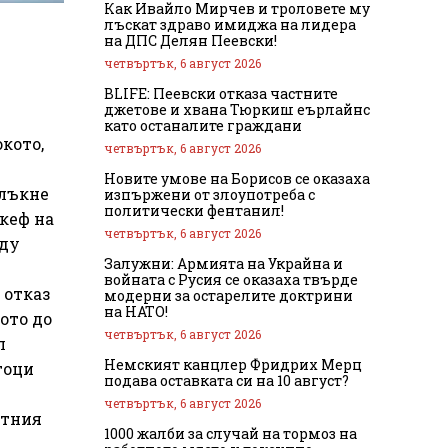
Как Ивайло Мирчев и троловете му
лъскат здраво имиджа на лидера
на ДПС Делян Пеевски!
четвъртък, 6 август 2026
BLIFE: Пеевски отказа частните
джетове и хвана Тюркиш еърлайнс
като останалите граждани
кото,
четвъртък, 6 август 2026
Новите умове на Борисов се оказаха
млъкне
изпържени от злоупотреба с
политически фентанил!
 кеф на
четвъртък, 6 август 2026
жду
Залужни: Армията на Украйна и
войната с Русия се оказаха твърде
 отказ
модерни за остарелите доктрини
на НАТО!
ото до
четвъртък, 6 август 2026
л
Немският канцлер Фридрих Мерц
тоци
подава оставката си на 10 август?
четвъртък, 6 август 2026
атния
1000 жалби за случай на тормоз на