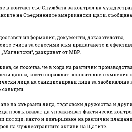
зе в контакт със Службата за контрол на чуждестра
ансите на Съединените американски щати, съобщава
доставят информация, документи, доказателства,
оито счита за относими към прилагането и ефектив
 „Магнитски“, разкриват от МВР.
в, се посочва, че в хода на различни производства
вени данни, които пораждат основателни съмнения 
чески лица на санкционирани лица за заобикаляне 
 санкции.
ане на свързани лица, търговски дружества и друг
ица продължават да упражняват фактически контро
ви потоци, както и извършване на различни плащани
трол на чуждестранните активи на Щатите.