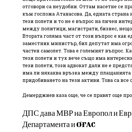
отговори са неудобни. Оттам насетне се пр
към госпожа Атанасова. Да, едната страна 
тези полети и то не е въпрос на личен инте
между политици, магистрати, бизнес, нещо
Втората голяма част от този въпрос е как 
заместник министър, бил депутат има огро
частен самолет. Това е големият въпрос. К
тези полети и тук вече също има интересн
тези полети, този адвокат дали не е предс
има ли някаква връзка между плащанията н
придобиването на тези активи. Това са все 
Демерджиев каза още, че се правят още про
ДПС дава МВР на Европол и Евр
Департамента и OFAC