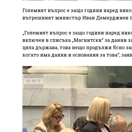
Големият въпрос е защо години наред нико
вътрешният министър Иван Демерджиев по 
„Големият въпрос е защо години наред нико
включен в списъка „Магнитски“ за данни з
цяла държава, това нещо продължи Ясно зая
когато има данни и основания за това“, заяв