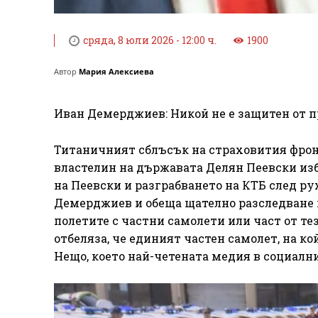
сряда, 8 юли 2026 - 12:00 ч.
1900
Автор
Мария Алексиева
Иван Демерджиев: Никой не е защитен от пр
Титаничният сблъсък на страховития фрон
властелин на държавата Делян Пеевски изб
на Пеевски и разграбването на КТБ след ру
Демерджиев и обеща щателно разследване п
полетите с частни самолети или част от те
отбеляза, че единият частен самолет, на ко
Нещо, което най-четената медия в социалн