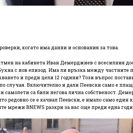
оверки, когато има данни и основания за това.
тмен на кабинета Иван Демерджиев с всесилния до
ухна с нов епизод. Има ли връзка между частните 
хването и преди цели 12 години? Този въпрос постав
о случая. Включително и дали Пеевски само е плащ
зи самолети са били негова лична собственост. Дем
йто редовно се е качвал Пеевски, е имало само един 
ите мрежи BNEWS разкри за вас още преди една годи