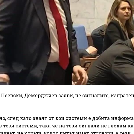
 Пеевски, Демерджиев заяви, че сигналите, изпратен
о, след като знаят от кои системи е добита информа
 тези системи, така че на тези сигнали не гледам ка
азват, че хората, които питат имат отговори, а тези