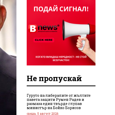
Не пропускай
Гуруто на либералите от жълтите
павета защити Румен Радев и
размаза един твърде глупав
министър на Бойко Борисов
сряда, 5 август 2026