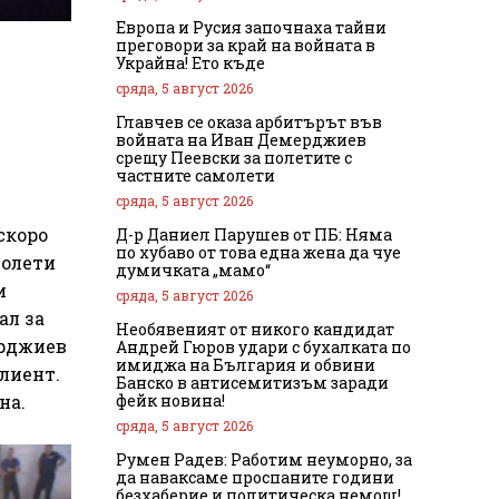
Европа и Русия започнаха тайни
преговори за край на войната в
Украйна! Ето къде
сряда, 5 август 2026
Главчев се оказа арбитърът във
войната на Иван Демерджиев
срещу Пеевски за полетите с
частните самолети
сряда, 5 август 2026
скоро
Д-р Даниел Парушев от ПБ: Няма
по хубаво от това една жена да чуе
полети
думичката „мамо“
и
сряда, 5 август 2026
ал за
Необявеният от никого кандидат
ерджиев
Андрей Гюров удари с бухалката по
имиджа на България и обвини
клиент.
Банско в антисемитизъм заради
фейк новина!
на.
сряда, 5 август 2026
Румен Радев: Работим неуморно, за
да наваксаме проспаните години
безхаберие и политическа немощ!