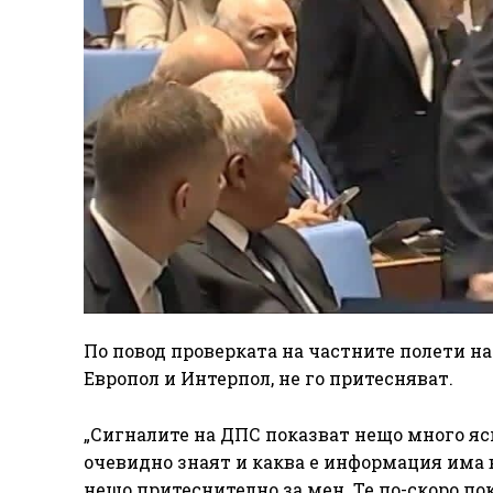
По повод проверката на частните полети на
Европол и Интерпол, не го притесняват.
„Сигналите на ДПС показват нещо много ясн
очевидно знаят и каква е информация има в
нещо притеснително за мен. Те по-скоро пок