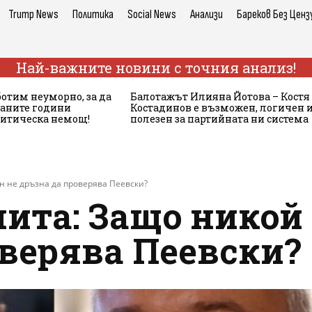
Trump News
Политика
Social News
Анализи
Бареков Без Ценз
Най-важните новини с точния анализ!
ботим неуморно, за да
Балотажът Илияна Йотова – Костя
аните години
Костадинов е възможен, логичен 
литическа немощ!
полезен за партийната ни система
н не дръзна да проверява Пеевски?
ита: Защо никой 
оверява Пеевски?