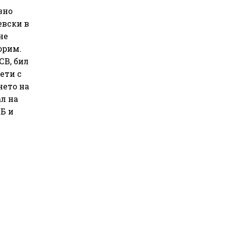
вно
евски в
не
орим.
СВ, бил
ети с
нето на
л на
ТБ и