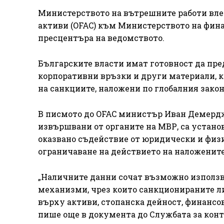
Министерството на вътрешните работи вле
активи (OFAC) към Министерството на фин
пресцентъра на ведомството.
Българските власти имат готовност да пре
корпоративни връзки и други материали, к
на санкциите, наложени по глобалния закон
В писмото до OFAC министър Иван Демерджие
извършвани от органите на МВР, са устано
оказвано съдействие от юридически и физи
ограничаване на действието на наложените
„Наличните данни сочат възможно използв
механизми, чрез които санкционираните л
върху активи, стопанска дейност, финансо
пише още в документа до Службата за кон