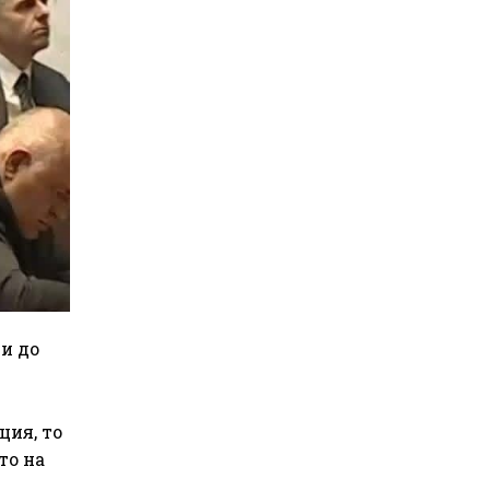
и до
ция, то
то на