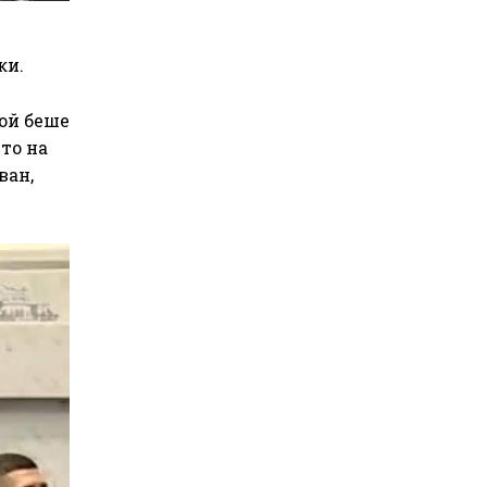
ки.
той беше
то на
ван,