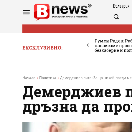
България
Румен Радев: Ра
наваксаме просп
ЕКСКЛУЗИВНО:
безхаберие и по
Начало
Политика
Демерджиев пита: Защо никой преди ме
Демерджиев п
дръзна да пр