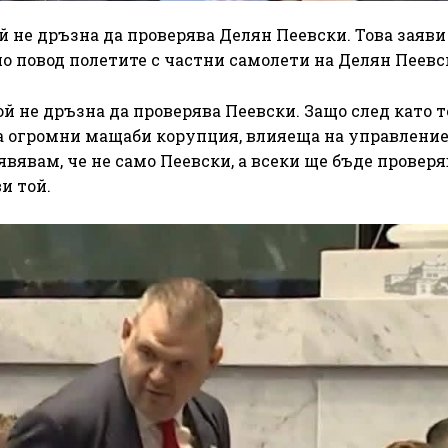
й не дръзна да проверява Делян Пеевски. Това заяви
повод полетите с частни самолети на Делян Пеевс
й не дръзна да проверява Пеевски. Защо след като 
а огромни мащаби корупция, влияеща на управление
вявам, че не само Пеевски, а всеки ще бъде проверя
и той.