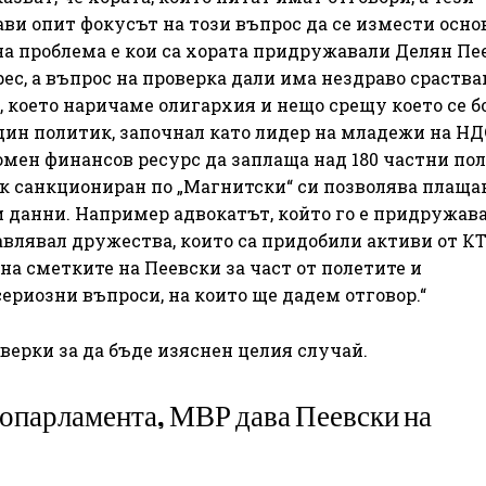
ави опит фокусът на този въпрос да се измести осно
на проблема е кои са хората придружавали Делян Пе
рес, а въпрос на проверка дали има нездраво сраства
, което наричаме олигархия и нещо срещу което се б
един политик, започнал като лидер на младежи на НД
мен финансов ресурс да заплаща над 180 частни пол
ак санкциониран по „Магнитски“ си позволява плаща
и данни. Например адвокатът, който го е придружава
тавлявал дружества, които са придобили активи от К
а сметките на Пеевски за част от полетите и
сериозни въпроси, на които ще дадем отговор.“
верки за да бъде изяснен целия случай.
опарламента, МВР дава Пеевски на