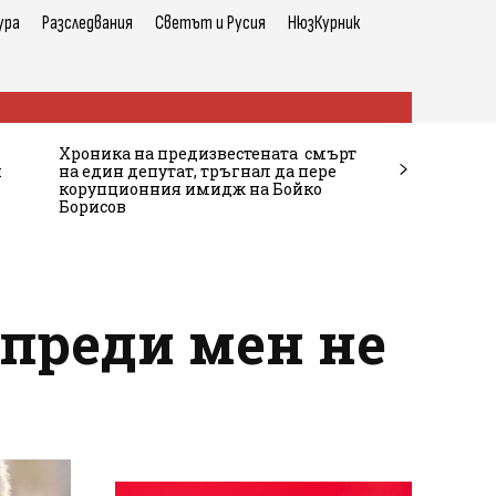
ура
Разследвания
Светът и Русия
НюзКурник
Хроника на предизвестената смърт
и
на един депутат, тръгнал да пере
корупционния имидж на Бойко
Борисов
преди мен не