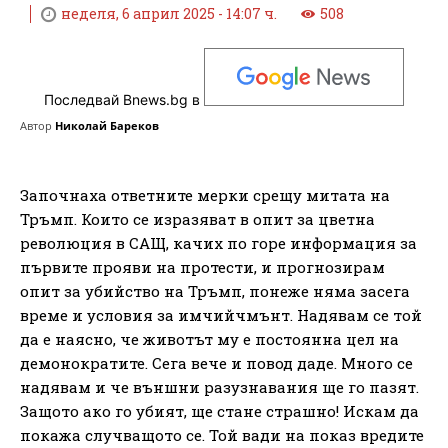
неделя, 6 април 2025 - 14:07 ч.
508
Последвай Bnews.bg в
Автор
Николай Бареков
Започнаха ответните мерки срещу митата на
Тръмп. Които се изразяват в опит за цветна
революция в САЩ, качих по горе информация за
първите прояви на протести, и прогнозирам
опит за убийство на Тръмп, понеже няма засега
време и условия за имчийчмънт. Надявам се той
да е наясно, че животът му е постоянна цел на
демонократите. Сега вече и повод даде. Много се
надявам и че външни разузнавания ще го пазят.
Защото ако го убият, ще стане страшно! Искам да
покажа случващото се. Той вади на показ вредите