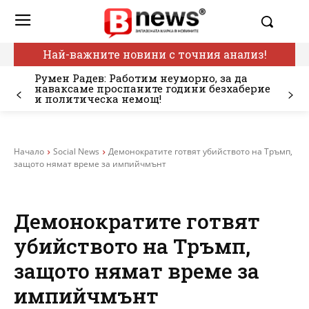
Най-важните новини с точния анализ!
Румен Радев: Работим неуморно, за да
наваксаме проспаните години безхаберие
и политическа немощ!
Начало
Social News
Демонократите готвят убийството на Тръмп,
защото нямат време за импийчмънт
Демонократите готвят
убийството на Тръмп,
защото нямат време за
импийчмънт