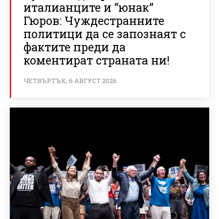
италианците и “юнак”
Гюров: Чуждестранните
политици да се запознаят с
фактите преди да
коментират страната ни!
ЧЕТВЪРТЪК, 6 АВГУСТ 2026