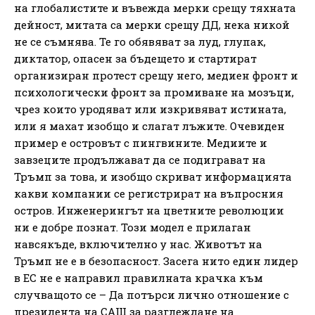
на глобалистите и въвежда мерки срещу тяхната
дейност, митата са мерки срещу ДД, нека никой
не се съмнява. Те го обявяват за луд, глупак,
диктатор, опасен за бъдещето и стартират
организиран протест срещу него, медиен фронт и
психологически фронт за промиване на мозъци,
чрез които уродяват или изкривяват истината,
или я махат изобщо и слагат лъжите. Очевиден
пример е островът с пингвините. Медиите и
завзеците продължават да се подиграват на
Тръмп за това, и изобщо скриват информацията
какви компании се регистрират на въпросния
остров. Инженерингът на цветните революции
ни е добре познат. Този модел е прилаган
навсякъде, включително у нас. Животът на
Тръмп не е в безопасност. Засега нито един лидер
в ЕС не е направил правилната крачка към
случващото се – Да потърси лично отношение с
президента на САЩ за разглеждане на