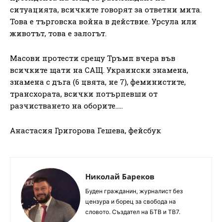
ситуацията, всичките говорят за ответни мита.
Това е търговска война в действие. Урсула или
животът, това е залогът.
Масови протести срещу Тръмп вчера във
всичките щати на САЩ. Украински знамена,
знамена с дъга (6 цвята, не 7), феминистите,
трансхората, всички потърпевши от
разчистването на оборите…..
Анастасия Григорова Гешева, фейсбук
Николай Бареков
Буден гражданин, журналист без
цензура и борец за свобода на
словото. Създател на БТВ и ТВ7.