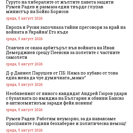
Гуруто на либералите от жълтите павета защити
Румен Радев и размаза един твърде глупав
министър на Бойко Борисов
сряда, 5 август 2026
Европа и Русия започнаха тайни преговори за край на
войната в Украйна! Ето къде
сряда, 5 август 2026
Главчев се оказа арбитърът във войната на Иван
Демерджиев срещу Пеевски за полетите с частните
самолети
сряда, 5 август 2026
Д-р Даниел Парушев от ПБ: Няма по хубаво от това
една жена да чуе думичката „мамо“
сряда, 5 август 2026
Необявеният от никого кандидат Андрей Гюров удари
с бухалката по имиджа на България и обвини Банско
в антисемитизъм заради фейк новина!
сряда, 5 август 2026
Румен Радев: Работим неуморно, за да наваксаме
проспаните години безхаберие и политическа немощ!
сряда, 5 август 2026