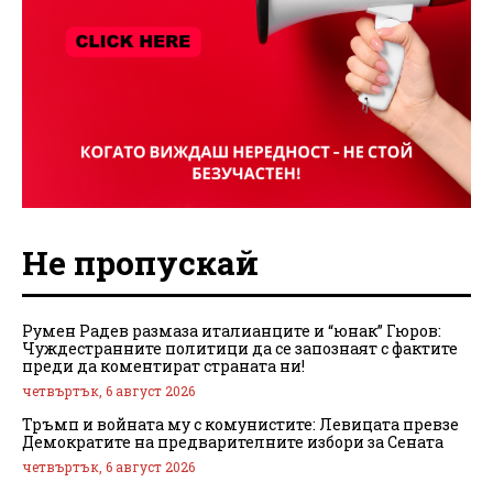
Не пропускай
Румен Радев размаза италианците и “юнак” Гюров:
Чуждестранните политици да се запознаят с фактите
преди да коментират страната ни!
четвъртък, 6 август 2026
Тръмп и войната му с комунистите: Левицата превзе
Демократите на предварителните избори за Сената
четвъртък, 6 август 2026