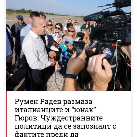
Румен Радев размаза
италианците и “юнак”
Гюров: Чуждестранните
политици да се запознаят с
фактите преди да