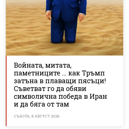
Войната, митата,
паметниците … как Тръмп
затъна в плаващи пясъци!
Съветват го да обяви
символична победа в Иран
и да бяга от там
СЪБОТА, 8 АВГУСТ 2026