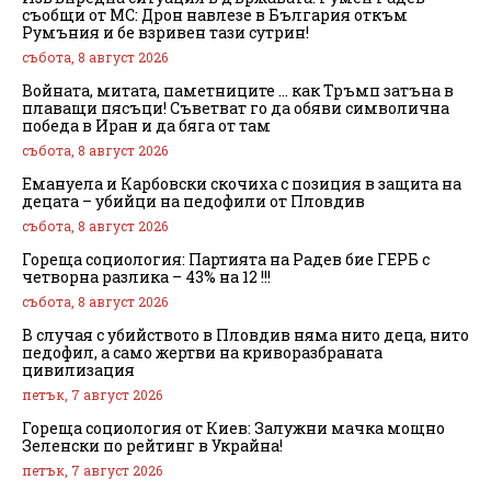
съобщи от МС: Дрон навлезе в България откъм
Румъния и бе взривен тази сутрин!
събота, 8 август 2026
Войната, митата, паметниците … как Тръмп затъна в
плаващи пясъци! Съветват го да обяви символична
победа в Иран и да бяга от там
събота, 8 август 2026
Емануела и Карбовски скочиха с позиция в защита на
децата – убийци на педофили от Пловдив
събота, 8 август 2026
Гореща социология: Партията на Радев бие ГЕРБ с
четворна разлика – 43% на 12 !!!
събота, 8 август 2026
В случая с убийството в Пловдив няма нито деца, нито
педофил, а само жертви на криворазбраната
цивилизация
петък, 7 август 2026
Гореща социология от Киев: Залужни мачка мощно
Зеленски по рейтинг в Украйна!
петък, 7 август 2026