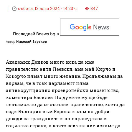
събота, 13 юли 2024 - 14:23 ч.
847
Последвай Bnews.bg в
Автор
Николай Бареков
Академик Денков много иска да има
правителство анти Пеевски, ама май Кирчо и
Кокорчо нямат много желание. Продължавам да
вярвам, че в този парламент няма
антикорупционно проевропейски мнозинство,
коментира Василев. По думите му ще бъде
невъзможно да се състави правителство, което да
води България към Европа и към по-добри
доходи за гражданите и по-справедлива и
социална страна, в която всички ние искаме да