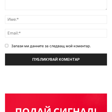
Коментар:
Им
Ema
Запази ми данните за следващ мой коментар.