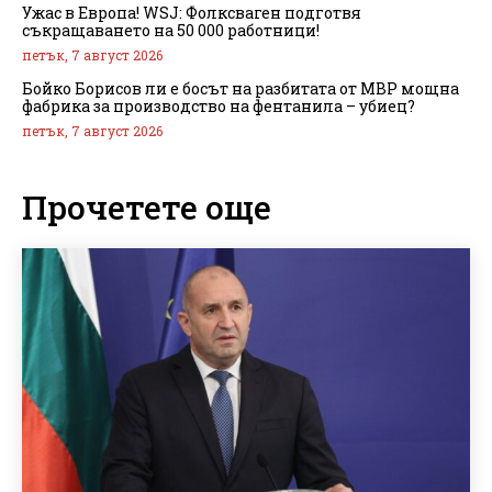
Ужас в Европа! WSJ: Фолксваген подготвя
съкращаването на 50 000 работници!
петък, 7 август 2026
Бойко Борисов ли е босът на разбитата от МВР мощна
фабрика за производство на фентанила – убиец?
петък, 7 август 2026
Прочетете още