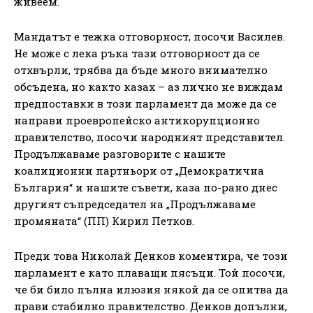
живеем.
Мандатът е тежка отговорност, посочи Василев.
Не може с лека ръка тази отговорност да се
отхвърли, трябва да бъде много внимателно
обсъдена, но както казах – аз лично не виждам
предпоставки в този парламент да може да се
направи проевропейско антикорупционно
правителство, посочи народният представител.
Продължаваме разговорите с нашите
коалиционни партньори от „Демократична
България“ и нашите съвети, каза по-рано днес
другият съпредседател на „Продължаваме
промяната“ (ПП) Кирил Петков.
Преди това Николай Денков коментира, че този
парламент е като плаващи пясъци. Той посочи,
че би било пълна илюзия някой да се опитва да
прави стабилно правителство. Денков допълни,