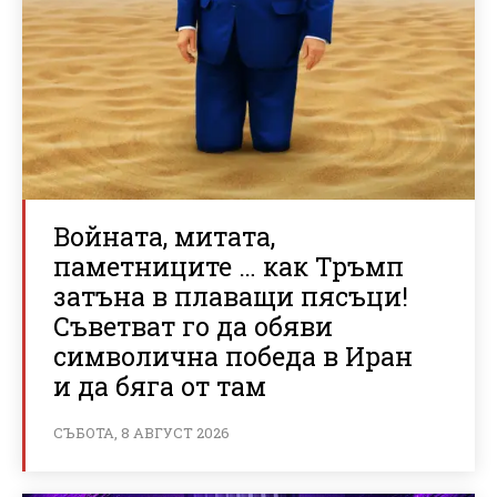
Войната, митата,
паметниците … как Тръмп
затъна в плаващи пясъци!
Съветват го да обяви
символична победа в Иран
и да бяга от там
СЪБОТА, 8 АВГУСТ 2026