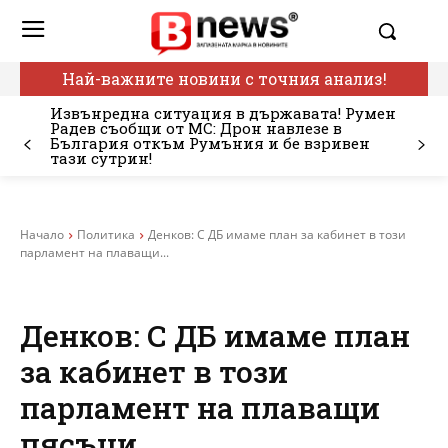
Най-важните новини с точния анализ!
Извънредна ситуация в държавата! Румен
Радев съобщи от МС: Дрон навлезе в
България откъм Румъния и бе взривен
тази сутрин!
Начало
Политика
Денков: С ДБ имаме план за кабинет в този
парламент на плаващи...
Денков: С ДБ имаме план
за кабинет в този
парламент на плаващи
пясъци