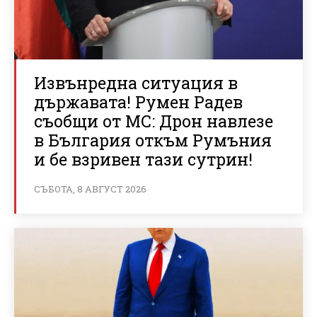
Извънредна ситуация в
държавата! Румен Радев
съобщи от МС: Дрон навлезе
в България откъм Румъния
и бе взривен тази сутрин!
СЪБОТА, 8 АВГУСТ 2026