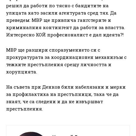
решил да работи по тясно с бандитите на
улицата като засили агентурата сред тях. Да
преведем: МВР ще привлича гангстерите и
криминалния контингент да работи за властта.
Интесресно КОЙ професионалист е дал идеята?!
МВР ще разшири споразумението си с
прокуратурата за координационен механизъм с
тежките престъпления срещу личността и
корупцията.
На съвета при Денков били набелязани и мерки
за профилактика на престъпници, така че да
знаят, че са следени и да не извършват
престъпления.