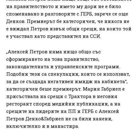
на правителството и името му дори не е било
споменавано в разговорите с ГЕРБ, зарече се още
Денков. Премиерът бе категоричен, че никога не
е виждал Петров извън общи срещи, на които той
е участвал като представител на ССИ.
„Алексей Петров няма нищо общо със
сформирането на това правителство,
законодателната и управленските програми.
Подобни тези са спекулации, които се използват,
за да се създада негативен имидж на кабинета“,
категоричен беше премиерът. Мария Габриел е
присъствала на срещи с Трактора в неговия
ресторант според медийни публикации, а на
срещите на лидерите на ПП и ГЕРБ с Алексей
Петров Денко&Габриел не са били канени,
включително и в манастира.