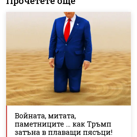
Прочетете още
Войната, митата,
паметниците … как Тръмп
затъна в плаващи пясъци!