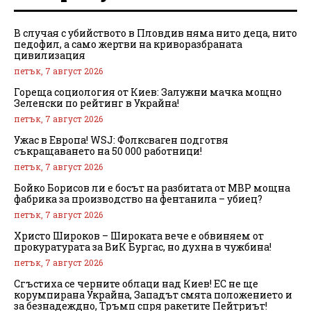
В случая с убийството в Пловдив няма нито деца, нито
педофил, а само жертви на криворазбраната
цивилизация
петък, 7 август 2026
Гореща социология от Киев: Залужни мачка мощно
Зеленски по рейтинг в Украйна!
петък, 7 август 2026
Ужас в Европа! WSJ: Фолксваген подготвя
съкращаването на 50 000 работници!
петък, 7 август 2026
Бойко Борисов ли е босът на разбитата от МВР мощна
фабрика за производство на фентанила – убиец?
петък, 7 август 2026
Христо Широков – Широката вече е обвиняем от
прокуратурата за ВиК Бургас, но духна в чужбина!
петък, 7 август 2026
Сгъстиха се черните облаци над Киев! ЕС не ще
корумпирана Украйна, Западът смята положението и
за безнадеждно, Тръмп спря ракетите Пейтриът!