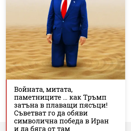
Войната, митата,
паметниците … как Тръмп
затъна в плаващи пясъци!
Съветват го да обяви
символична победа в Иран
и да бяга от там