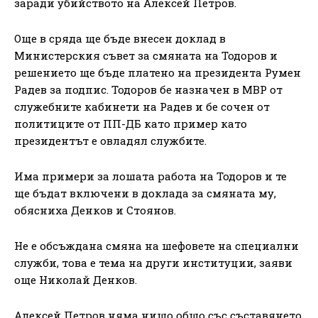
заради убийството на Алексей Петров.
Още в сряда ще бъде внесен доклад в
Министерския съвет за смяната на Тодоров и
решението ще бъде платено на президента Румен
Радев за подпис. Тодоров бе назначен в МВР от
служебните кабинети на Радев и бе сочен от
политиците от ПП-ДБ като пример като
президентът е овладял службите.
Има примери за лошата работа на Тодоров и те
ще бъдат включени в доклада за смяната му,
обясниха Денков и Стоянов.
Не е обсъждана смяна на шефовете на специални
служби, това е тема на други институции, заяви
още Николай Денков.
Алексей Петров няма нищо общо със съставянето