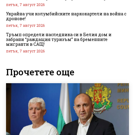
петък, 7 август 2026
Украйна учи колумбийските наркокартели на война с
дронове!
петък, 7 август 2026
Тръмп определи наследника си в Белия дом и
забрани “раждащия туризъм” на бременните
мигранти в САЩ!
петък, 7 август 2026
Прочетете още