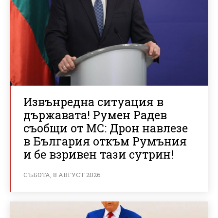
Извънредна ситуация в
държавата! Румен Радев
съобщи от МС: Дрон навлезе
в България откъм Румъния
и бе взривен тази сутрин!
СЪБОТА, 8 АВГУСТ 2026