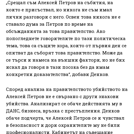
„Срещал съм Алексей Петров на събития, на
които е присъствал, но никога не съм имал
лични разговори с него. Освен това никога не е
ставало дума за Петров по време на
обсъжданията за това правителство. Ако
попогледнете говорителите по тази политическа
тема, това са същите хора, които от първия ден се
опитват да съборят това правителство. Може да
се търси и намеса на външни фактори, но не бих
искал да говоря в тази посока без да имам
конкретни доказателства“, добави Денков.
Според анализа на правителството убийството на
Алексей Петров не е свързано с други знакови
убийства. Анализират се обаче действията му в
ДАНС, бизнеса, връзка с престъпления. Денков
обаче подчерта, че Алексей Петров се и чувствал
в безопасност и дори охранителите му не били
професионалисти. Кабинетът на съвещание