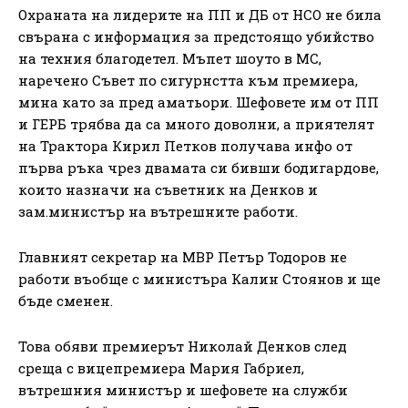
Охраната на лидерите на ПП и ДБ от НСО не била
свърана с информация за предстоящо убийство
на техния благодетел. Мъпет шоуто в МС,
наречено Съвет по сигурнстта към премиера,
мина като за пред аматьори. Шефовете им от ПП
и ГЕРБ трябва да са много доволни, а приятелят
на Трактора Кирил Петков получава инфо от
първа ръка чрез двамата си бивши бодигардове,
които назначи на съветник на Денков и
зам.министър на вътрешните работи.
Главният секретар на МВР Петър Тодоров не
работи въобще с министъра Калин Стоянов и ще
бъде сменен.
Това обяви премиерът Николай Денков след
среща с вицепремиера Мария Габриел,
вътрешния министър и шефовете на служби