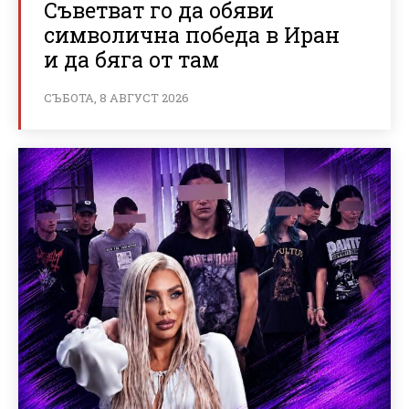
Съветват го да обяви
символична победа в Иран
и да бяга от там
СЪБОТА, 8 АВГУСТ 2026