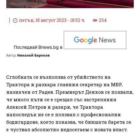
петък, 18 август 2023 - 18:52 ч.
234
Последвай Bnews.bg в
Автор
Николай Бареков
Сглобката се възползва от убийството на
Трактора и разкара главния секретар на МВР,
назначен от Радев. Премиерът Денков се похвали,
че много пъти се е срещал със застреляния
Алексей Петров и разкри, че Трактора
напоследък не се е ползвал с професионални
бодигардове, което показва, че бившата барета се
е чуствал абсолютно недосегаем с новата власт.