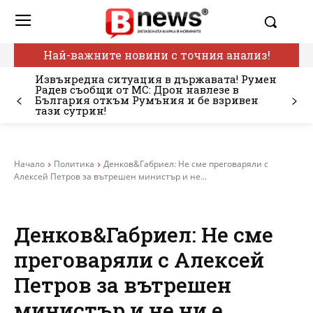
Най-важните новини с точния анализ!
Извънредна ситуация в държавата! Румен
Радев съобщи от МС: Дрон навлезе в
България откъм Румъния и бе взривен
тази сутрин!
Начало
Политика
Денков&Габриел: Не сме преговаряли с
Алексей Петров за вътрешен министър и не...
Денков&Габриел: Не сме
преговаряли с Алексей
Петров за вътрешен
министър и не ни е