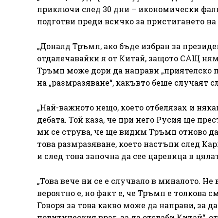
приключи след 30 дни – икономически фалит
подготви преди всичко за пристигането на
„Доналд Тръмп, ако бъде избран за президе
отдалечавайки я от Китай, защото САЩ няма
Тръмп може дори да направи „приятелско п
на „размразяване“, какъвто беше случаят с
„Най-важното нещо, което отбелязах и някак
дебата. Той каза, че при него Русия ще прес
ми се струва, че ще видим Тръмп отново да 
това размразяване, което настъпи след Ка
и след това започна да сее царевица в цял
„Това вече ни се е случвало в миналото. Не
вероятно е, но факт е, че Тръмп е толкова 
Говоря за това какво може да направи, за д
политическия враг, за да отслаби Китай“, 