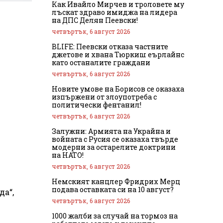
Как Ивайло Мирчев и троловете му
лъскат здраво имиджа на лидера
на ДПС Делян Пеевски!
четвъртък, 6 август 2026
BLIFE: Пеевски отказа частните
джетове и хвана Тюркиш еърлайнс
като останалите граждани
четвъртък, 6 август 2026
Новите умове на Борисов се оказаха
изпържени от злоупотреба с
политически фентанил!
четвъртък, 6 август 2026
Залужни: Армията на Украйна и
войната с Русия се оказаха твърде
модерни за остарелите доктрини
на НАТО!
четвъртък, 6 август 2026
Немският канцлер Фридрих Мерц
подава оставката си на 10 август?
да“,
четвъртък, 6 август 2026
1000 жалби за случай на тормоз на