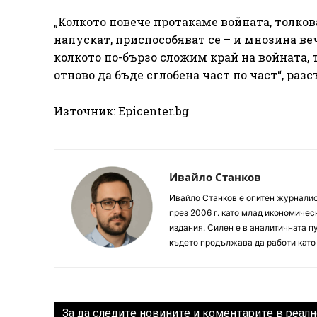
„Колкото повече протакаме войната, толков
напускат, приспособяват се – и мнозина веч
колкото по-бързо сложим край на войната, 
отново да бъде сглобена част по част“, ​​р
Източник: Epicenter.bg
Ивайло Станков
Ивайло Станков е опитен журналист
през 2006 г. като млад икономиче
издания. Силен е в аналитичната пу
където продължава да работи като
За да следите новините и коментарите в реалн