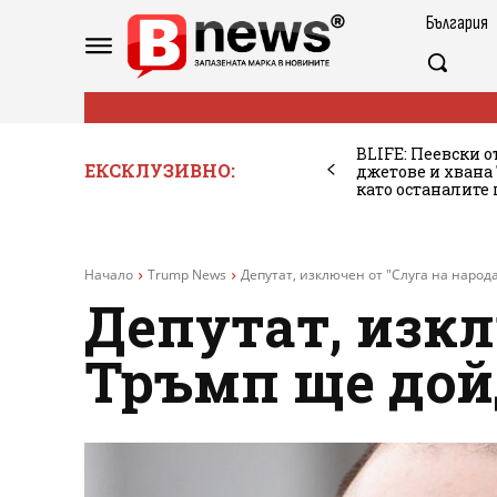
България
BLIFE: Пеевски о
ЕКСКЛУЗИВНО:
джетове и хван
като останалите
Начало
Trump News
Депутат, изключен от "Слуга на народа
Депутат, изкл
Тръмп ще дой