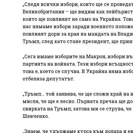
„Следя всички избори, които ще се проведа
Великобритания – ще видим как лейбъристи
които ще повлияят не само на Украйна. Това
нас нямаме избори заради военното положе
повлияят дори за края на мандата на Влади
Тръмп, след като стане президент, ще при
„Сега имаме изборите на Макрон, избори в
партията на войната. Тези избори всъщнос
това е, което се случва. В Украйна няма из
отбеляза депутатът.
„Тръмп… той заявява, че ще сложи край на в
мисля, че ще е лесно. Първата пречка ще до
свирката на Тръмп; затова ми се струва, че
Шевченко.
„Знаем, че удържаме курса към долара и е