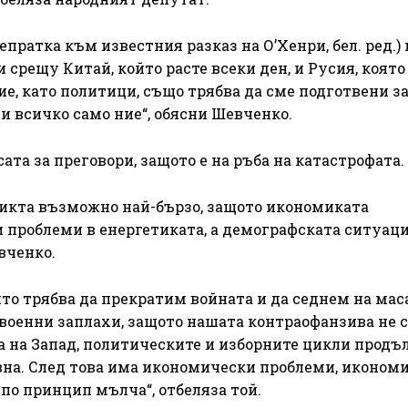
пратка към известния разказ на О’Хенри, бел. ред.)
 срещу Китай, който расте всеки ден, и Русия, която
ие, като политици, също трябва да сме подготвени за
и всичко само ние“, обясни Шевченко.
ата за преговори, защото е на ръба на катастрофата.
ликта възможно най-бързо, защото икономиката
 проблеми в енергетиката, а демографската ситуац
евченко.
то трябва да прекратим войната и да седнем на мас
 военни заплахи, защото нашата контраофанзива не с
а на Запад, политическите и изборните цикли продъ
авна. След това има икономически проблеми, иконом
 по принцип мълча“, отбеляза той.