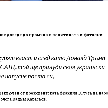
 ще доведе до промяна в политиката и фатални
губят власт и след като Доналд Тръмп
 САЩ, той ще принуди своя украински
да напусне поста си.
изключен от президентската фракция „Слуга на наро
толога Вадим Карасьов.