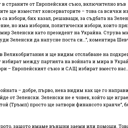
т в страните от Европейския съюз, включително във
те ще изместят консерваторите – това са всички из
 са избори, бих казал, решаващи, за съдбата на Зелен
ние, но има изборни, политически избори, които пря
мир Зеленски като президент на Украйна. Струва ми 
нуди Зеленски да напусне поста си…“, коментира Ше
ъв Великобритания и ще видим отслабване на подкре
т избират между партията на войната и мира в Укра
бори – Европейският съюз и САЩ избират вместо нас…
ойната – добре, първо, нека видим как ще го направи
йде от Зеленски. Зеленски не е човек, който ще играе
 той (Тръмп) просто ще затвори финансото кранче“, 
врото, защото имаме външни заеми или помощи. Тов