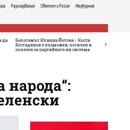
ура
Разследвания
Светът и Русия
НюзКурник
а да
Балотажът Илияна Йотова – Костя
Костадинов е възможен, логичен и
полезен за партийната ни система
 народа“:
еленски