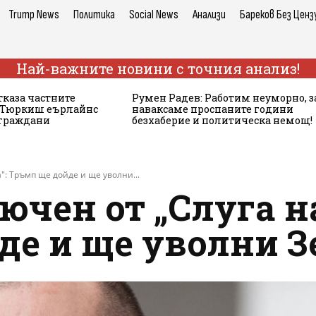
Trump News
Политика
Social News
Анализи
Бареков Без Ценз
Най-важните новини с точния анализ!
тказа частните
Румен Радев: Работим неуморно, з
а Тюркиш еърлайнс
наваксаме проспаните години
 граждани
безхаберие и политическа немощ!
": Тръмп ще дойде и ще уволни...
ючен от „Слуга на
де и ще уволни З