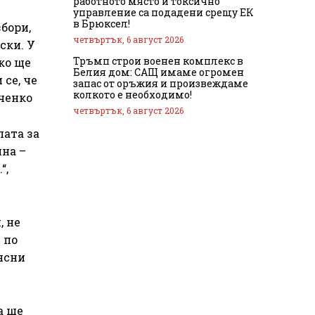
работното място и токсично
управление са подадени срещу ЕК
в Брюксел!
бори,
четвъртък, 6 август 2026
ски. У
Тръмп строи военен комплекс в
ко ще
Белия дом: САЩ имаме огромен
се, че
запас от оръжия и произвеждаме
колкото е необходимо!
вченко
четвъртък, 6 август 2026
пата за
йна –
“,
, не
 по
бясни
а ще