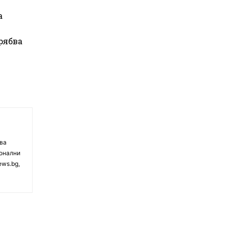
а
рябва
чва
ионални
ews.bg,