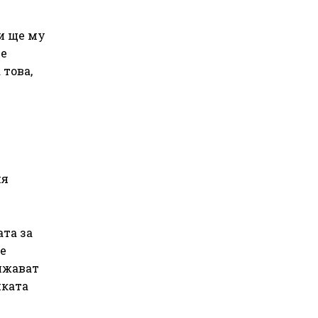
 и ще му
 е
 това,
ия
ата за
е
лжават
иката