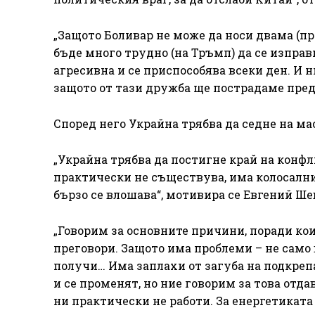
„Защото Боливар не може да носи двама (пре
бъде много трудно (на Тръмп) да се изправи
агресивна и се приспособява всеки ден. И н
защото от тази дружба ще пострадаме пред
Според него Украйна трябва да седне на мас
„Украйна трябва да постигне край на конф
практически не съществува, има колосални
бързо се влошава“, мотивира се Евгений Ш
„Говорим за основните причини, поради кои
преговори. Защото има проблеми – не само
получи… Има заплахи от загуба на подкреп
и се променят, но ние говорим за това отд
ни практически не работи. За енергетиката