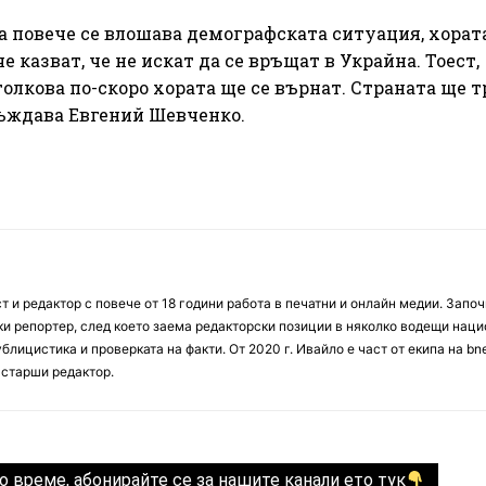
а повече се влошава демографската ситуация, хорат
е казват, че не искат да се връщат в Украйна. Тоест,
толкова по-скоро хората ще се върнат. Страната ще т
азсъждава Евгений Шевченко.
 и редактор с повече от 18 години работа в печатни и онлайн медии. Запо
ски репортер, след което заема редакторски позиции в няколко водещи нац
блицистика и проверката на факти. От 2020 г. Ивайло е част от екипа на bn
 старши редактор.
о време, абонирайте се за нашите канали ето тук