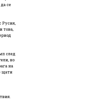
да се
с Русия,
и това,
ериод
ъмп след
ели, но
рага на
е щати
ствия.