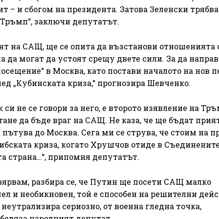
 – и сбогом на президента. Затова Зеленски трябва 
 Тръмп“, заключи депутатът.
нт на САЩ, ще се опита да възстанови отношенията 
 да могат да устоят срещу двете сили. За да направ
осещение“ в Москва, като постави началото на нов п
лед „Кубинската криза,“ прогнозира Шевченко.
 си не се говори за него, е второто изявление на Тр
тане да бъде враг на САЩ. Не каза, че ще бъдат прият
пътува до Москва. Сега ми се струва, че стоим на п
рибската криза, когато Хрушчов отиде в Съединенит
ата страна…“, припомня депутатът.
 вярвам, разбира се, че Путин ще посети САЩ малко
смел и необикновен, той е способен на решителни дей
а неутрализира сериозно, от военна гледна точка,
отбеляза народният депутат.