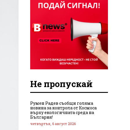
Не пропускай
Румен Радев съобщи голяма
новина за контрола от Космоса
върху екологичната среда на
България!
четвъртък, 6 август 2026