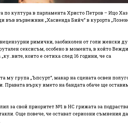
а по култура в парламента Христо Петров – Ицо Хаза
и във вървежния „Хасиенда Бийч“ в курорта „Лозене
нецензурни римички, заобиколен от голи женски ду
рутален сексисъм, особено в момента, в който Вежд
у..вите, които е сетиха след 16 години, че са
та му група „Ъпсурт“, макар на сцената освен полуг
и. Правата върху името на бандата обаче ще остави
елил за свой приоритет №1 в НС грижата за подраств
такли. Още повече, че остават сериозни съмнения д
.