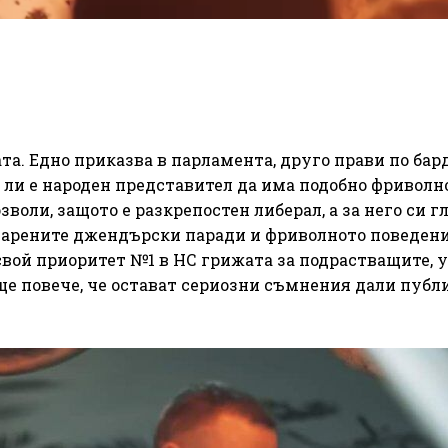
а. Едно приказва в парламента, друго прави по бар
о ли е народен представител да има подобно фриволн
зволи, защото е разкрепостен либерал, а за него си г
шарените джендърски паради и фриволното поведени
а свой приоритет №1 в НС грижата за подрастващите, 
ще повече, че остават сериозни съмнения дали публ