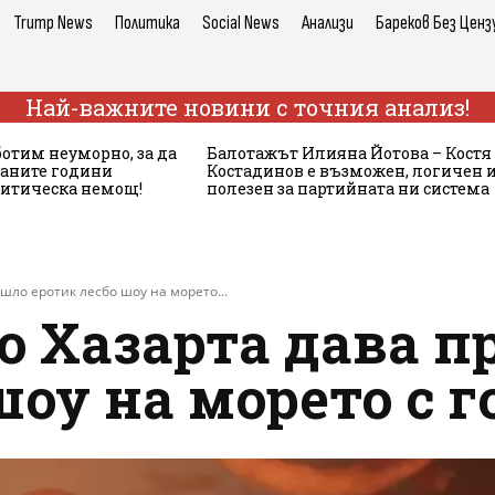
Trump News
Политика
Social News
Анализи
Бареков Без Ценз
Най-важните новини с точния анализ!
ботим неуморно, за да
Балотажът Илияна Йотова – Костя
аните години
Костадинов е възможен, логичен 
литическа немощ!
полезен за партийната ни система
шло еротик лесбо шоу на морето...
о Хазарта дава п
шоу на морето с 