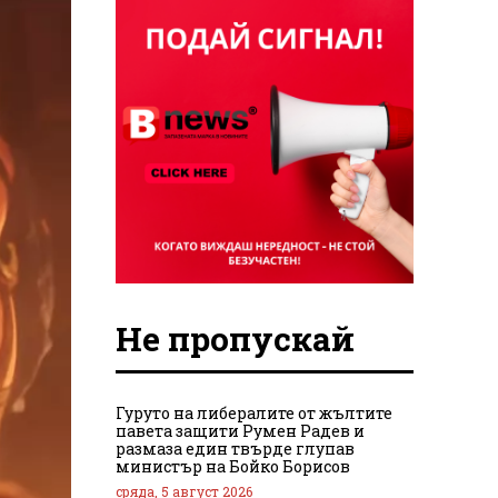
Не пропускай
Гуруто на либералите от жълтите
павета защити Румен Радев и
размаза един твърде глупав
министър на Бойко Борисов
сряда, 5 август 2026