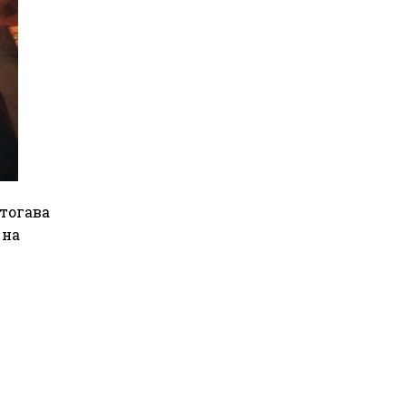
отогава
 на