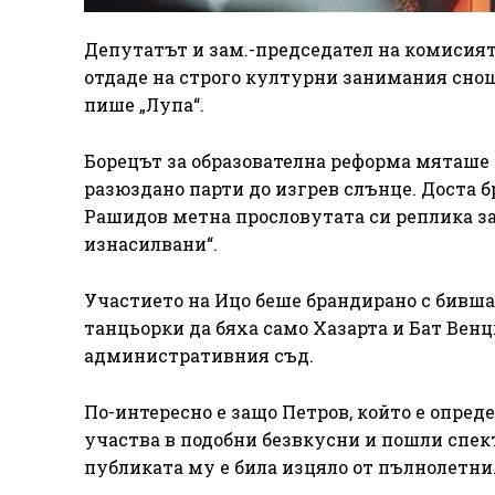
Депутатът и зам.-председател на комисият
отдаде на строго културни занимания снощ
пише „Лупа“.
Борецът за образователна реформа мяташе 
разюздано парти до изгрев слънце. Доста б
Рашидов метна прословутата си реплика за „к
изнасилвани“.
Участието на Ицо беше брандирано с бивша
танцьорки да бяха само Хазарта и Бат Венц
административния съд.
По-интересно е защо Петров, който е опред
участва в подобни безвкусни и пошли спек
публиката му е била изцяло от пълнолетни