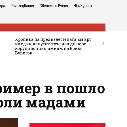
ура
Разследвания
Светът и Русия
НюзКурник
Хроника на предизвестената смърт
и
на един депутат, тръгнал да пере
корупционния имидж на Бойко
Борисов
ример в пошло
голи мадами