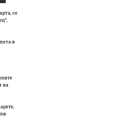
рта, се
ц“,
пета в
и
олите
м на
ащите,
али