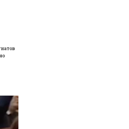
гнатов
но