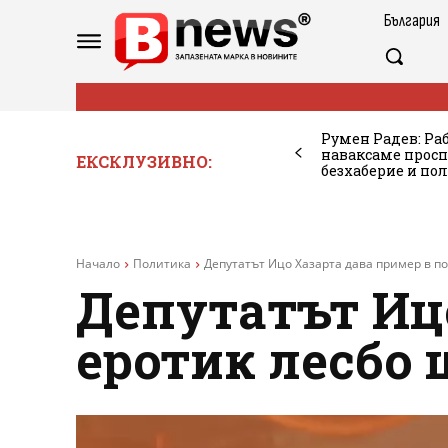
България
Румен Радев: Ра
наваксаме просп
ЕКСКЛУЗИВНО:
безхаберие и по
Начало
Политика
Депутатът Ицо Хазарта дава пример в по
Депутатът Иц
еротик лесбо 