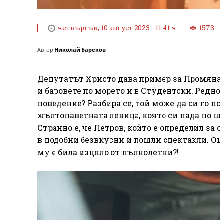
четвъртък, 10 август 2023 - 11:41 ч.
1573
Автор
Николай Бареков
Депутатът Христо дава пример за Промянат
и баровете по морето и в Студентски. Редн
поведение? Разбира се, той може да си го по
жълтопаветната левица, която си пада по 
Странно е, че Петров, който е определил з
в подобни безвкусни и пошли спектакли. О
му е била изцяло от пълнолетни?!