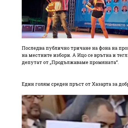
Последва публично тричане на фона на про
на местните избори. А Ицо се врътна и тегл
депутат от „Продължаваме промяната“.
Един голям среден пръст от Хазарта за доб