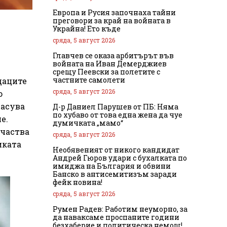
Европа и Русия започнаха тайни
преговори за край на войната в
Украйна! Ето къде
сряда, 5 август 2026
Главчев се оказа арбитърът във
войната на Иван Демерджиев
срещу Пеевски за полетите с
частните самолети
даците
сряда, 5 август 2026
о
ласува
Д-р Даниел Парушев от ПБ: Няма
по хубаво от това една жена да чуе
е.
думичката „мамо“
участва
сряда, 5 август 2026
иката
Необявеният от никого кандидат
Андрей Гюров удари с бухалката по
имиджа на България и обвини
Банско в антисемитизъм заради
фейк новина!
сряда, 5 август 2026
Румен Радев: Работим неуморно, за
да наваксаме проспаните години
безхаберие и политическа немощ!