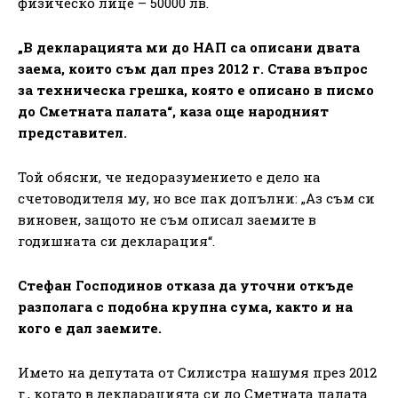
физическо лице – 50000 лв.
„В декларацията ми до НАП са описани двата
заема, които съм дал през 2012 г. Става въпрос
за техническа грешка, която е описано в писмо
до Сметната палата“, каза още народният
представител.
Той обясни, че недоразумението е дело на
счетоводителя му, но все пак допълни: „Аз съм си
виновен, защото не съм описал заемите в
годишната си декларация“.
Стефан Господинов отказа да уточни откъде
разполага с подобна крупна сума, както и на
кого е дал заемите.
Името на депутата от Силистра нашумя през 2012
г., когато в декларацията си до Сметната палата