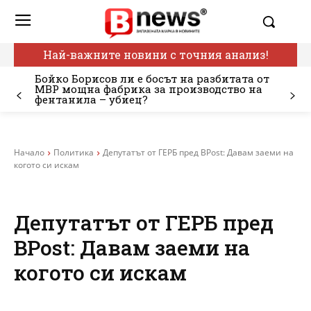
Най-важните новини с точния анализ!
Бойко Борисов ли е босът на разбитата от
МВР мощна фабрика за производство на
фентанила – убиец?
Начало
Политика
Депутатът от ГЕРБ пред BPost: Давам заеми на
когото си искам
Депутатът от ГЕРБ пред
BPost: Давам заеми на
когото си искам