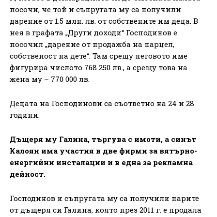
посочи, че той и съпругата му са получили
дарение от 1.5 млн. лв. от собствените им деца. В
нея в графата „Други доходи“ Господинов е
посочил „дарение от продажба на парцел,
собственост на дете“. Там срещу неговото име
фигурира числото 768 250 лв., а срещу това на
жена му – 770 000 лв.
Децата на Господинови са съответно на 24 и 28
години.
Дъщеря му Галина, търгува с имоти, а синът
Калоян има участия в две фирми за вятърно-
енергийни инсталации и в една за рекламна
дейност.
Господинов и съпругата му са получили парите
от дъщеря си Галина, която през 2011 г. е продала