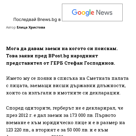
Последвай Bnews.bg в
Автор
Елица Христова
Мога да давам заеми на когото си поискам.
Това заяви пред BPost.bg народният
представител от ГЕРБ Стефан Господинов.
Името му се появи в списъка на Сметната палата
с лицата, заемащи висши държавни длъжности,
които са излъгали в имотните си декларации.
Според одиторите, герберът не е декларирал, че
през 2012 г. е дал заеми за 173 000 лв. Първото
вземане е към юридическо лице и е в размер на
123 220 лв., а вторият е за 50 000 лв. и е към