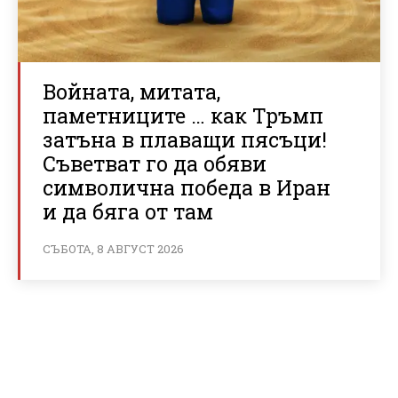
Войната, митата,
паметниците … как Тръмп
затъна в плаващи пясъци!
Съветват го да обяви
символична победа в Иран
и да бяга от там
СЪБОТА, 8 АВГУСТ 2026