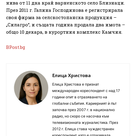
нива от 11 дка край варненското село Близнаци.
През 2011 г. Галина Господинова е регистрирала
своя фирма за селскостопанска продукция –
„Силагро“, и същата година продала два имота –
общо 10 декара, в курортния комплекс Камчия.
BPost.bg
Елица Христова
Елица Христова е признат
международен кореспондент с над 17
години опит в отразяването на
глобални събития. Кариерният ѝ път
започва през 2007 г. в национално
радио, но скоро се насочва към
телевизионната журналистика. През
2012 г. Елица става чуждестранен
кореспондент, като е отразявала