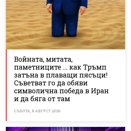
Войната, митата,
паметниците … как Тръмп
затъна в плаващи пясъци!
Съветват го да обяви
символична победа в Иран
и да бяга от там
СЪБОТА, 8 АВГУСТ 2026