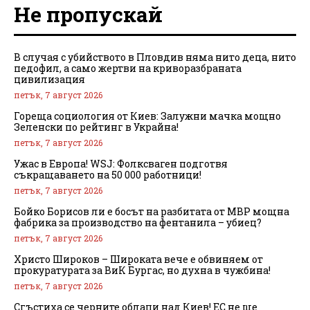
Не пропускай
В случая с убийството в Пловдив няма нито деца, нито
педофил, а само жертви на криворазбраната
цивилизация
петък, 7 август 2026
Гореща социология от Киев: Залужни мачка мощно
Зеленски по рейтинг в Украйна!
петък, 7 август 2026
Ужас в Европа! WSJ: Фолксваген подготвя
съкращаването на 50 000 работници!
петък, 7 август 2026
Бойко Борисов ли е босът на разбитата от МВР мощна
фабрика за производство на фентанила – убиец?
петък, 7 август 2026
Христо Широков – Широката вече е обвиняем от
прокуратурата за ВиК Бургас, но духна в чужбина!
петък, 7 август 2026
Сгъстиха се черните облаци над Киев! ЕС не ще