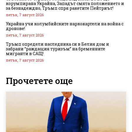
корумпирана Украйна, Западът смята положението и
за безнадеждно, Тръмп спря ракетите Пейтриът!
петък, 7 август 2026
Украйна учи колумбийските наркокартели на война с
дронове!
петък, 7 август 2026
Тръмп определи наследника си в Белия дом и
забрани “раждащия туризъм” на бременните
мигранти в САЩ!
петък, 7 август 2026
Прочетете още