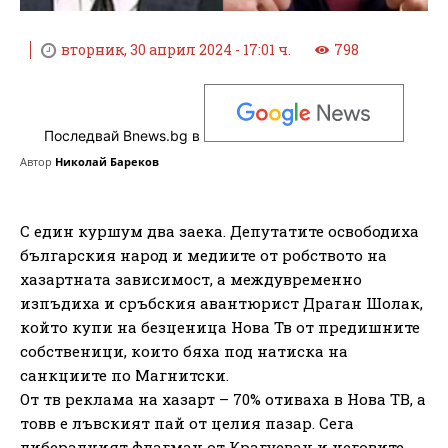
вторник, 30 април 2024 - 17:01 ч.
798
Последвай Bnews.bg в
Автор
Николай Бареков
С един куршум два заека. Депутатите освободиха
българския народ и медиите от робството на
хазартната зависимост, а междувременно
изпъдиха и сръбския авантюрист Драган Шолак,
който купи на безценица Нова Тв от предишните
собственици, които бяха под натиска на
санкциите по Магнитски.
От тв реклама на хазарт – 70% отиваха в Нова ТВ, а
товв е лъвският пай от целия пазар. Сега
либералният флагман от Крагуевац и неговите