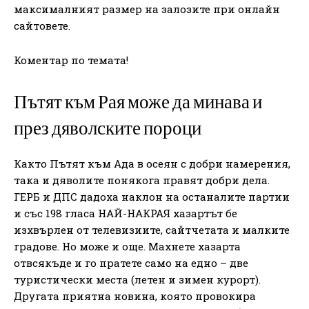
максималният размер на залозите при онлайн
сайтовете.
Коментар по темата!
Пътят към Рая може да минава и
през дяволските пороци
Както Пътят към Ада в осеян с добри намерения,
така и дяволите понякога правят добри дела.
ГЕРБ и ДПС дадоха наклон на останалите партии
и със 198 гласа НАЙ-НАКРАЯ хазартът бе
изхвърлен от телевизиите, сайтчетата и малките
градове. Но може и още. Махнете хазарта
отвсякъде и го пратете само на едно – две
туристически места (летен и зимен курорт).
Другата приятна новина, която провокира