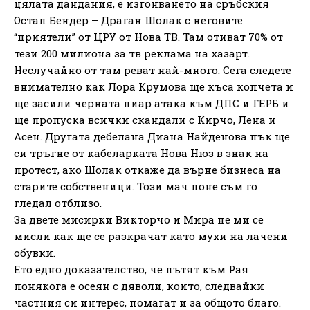
цялата дандания, е изгонването на сръбския
Остап Бендер – Драган Шолак с неговите
“приятели” от ЦРУ от Нова ТВ. Там отиват 70% от
тези 200 милиона за тв реклама на хазарт.
Неслучайно от там реват най-много. Сега следете
внимателно как Лора Крумова ще къса копчета и
ще засили черната пиар атака към ДПС и ГЕРБ и
ще пропуска всички скандали с Кирчо, Лена и
Асен. Другата дебелана Диана Найденова пък ще
си тръгне от кабеларката Нова Нюз в знак на
протест, ако Шолак откаже да върне бизнеса на
старите собственици. Този мач поне съм го
гледал отблизо.
За двете мисирки Викторчо и Мира не ми се
мисли как ще се разкрачат като мухи на лачени
обувки.
Ето едно доказателство, че пътят към Рая
понякога е осеян с дяволи, които, следвайки
частния си интерес, помагат и за общото благо.