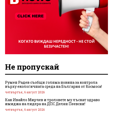
Не пропускай
Румен Радев съобщи голяма новина за контрола
върху екологичната среда на България от Космоса!
четвъртък, 6 август 2026
Как Ивайло Мирчев и троловете му лъскат здраво
имиджа на лидера на ДПС Делян Пеевски!
четвъртък, 6 август 2026