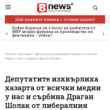
Най-важните новини с точния анализ!
Бойко Борисов ли е босът на разбитата от
МВР мощна фабрика за производство на
фентанила – убиец?
Начало
България
Депутатите изхвърлиха хазарта от всички
медии у нас и сърбина Драган Шолак...
Депутатите изхвърлиха
хазарта от всички медии
у нас и сърбина Драган
Шолак от либералния