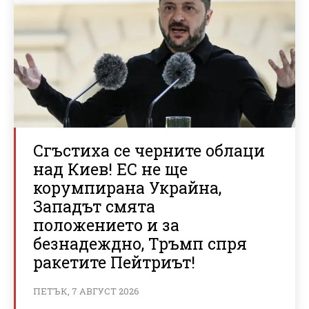
Сгъстиха се черните облаци
над Киев! ЕС не ще
корумпирана Украйна,
Западът смята
положението и за
безнадеждно, Тръмп спря
ракетите Пейтриът!
ПЕТЪК, 7 АВГУСТ 2026