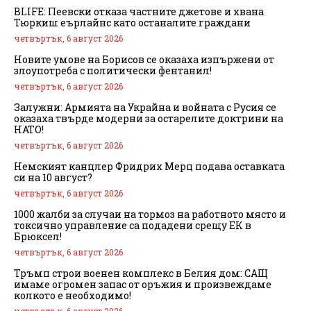
BLIFE: Пеевски отказа частните джетове и хвана
Тюркиш еърлайнс като останалите граждани
четвъртък, 6 август 2026
Новите умове на Борисов се оказаха изпържени от
злоупотреба с политически фентанил!
четвъртък, 6 август 2026
Залужни: Армията на Украйна и войната с Русия се
оказаха твърде модерни за остарелите доктрини на
НАТО!
четвъртък, 6 август 2026
Немският канцлер Фридрих Мерц подава оставката
си на 10 август?
четвъртък, 6 август 2026
1000 жалби за случаи на тормоз на работното място и
токсично управление са подадени срещу ЕК в
Брюксел!
четвъртък, 6 август 2026
Тръмп строи военен комплекс в Белия дом: САЩ
имаме огромен запас от оръжия и произвеждаме
колкото е необходимо!
четвъртък, 6 август 2026