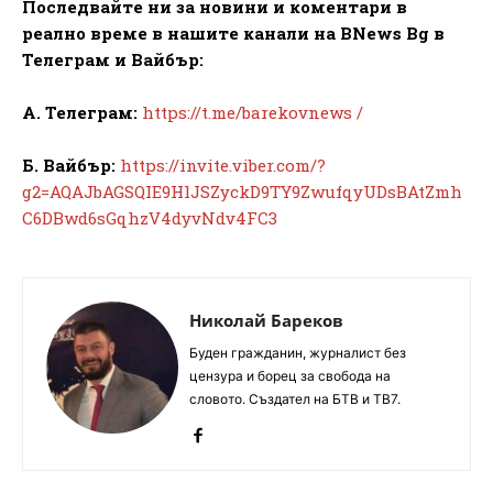
Последвайте ни за новини и коментари в
реално време в нашите канали на BNews Bg в
Телеграм и Вайбър:
А. Телеграм:
https://t.me/barekovnews /
Б. Вайбър:
https://invite.viber.com/?
g2=AQAJbAGSQIE9HlJSZyckD9TY9ZwufqyUDsBAtZmh
C6DBwd6sGqhzV4dyvNdv4FC3
Николай Бареков
Буден гражданин, журналист без
цензура и борец за свобода на
словото. Създател на БТВ и ТВ7.