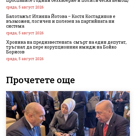
проспаните години безхаберие и политическа немощ!
сряда, 5 август 2026
Балотажът Илияна Йотова – Костя Костадинов е
възможен, логичен и полезен за партийната ни
система
сряда, 5 август 2026
Хроника на предизвестената смърт на един депутат,
тръгнал да пере корупционния имидж на Бойко
Борисов
сряда, 5 август 2026
Прочетете още