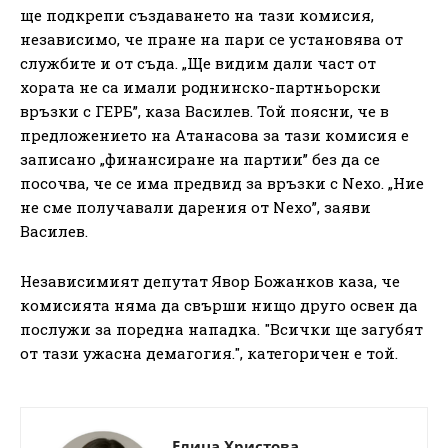
ще подкрепи създаването на тази комисия,
независимо, че пране на пари се установява от
службите и от съда. „Ще видим дали част от
хората не са имали роднинско-партньорски
връзки с ГЕРБ”, каза Василев. Той поясни, че в
предложението на Атанасова за тази комисия е
записано „финансиране на партии” без да се
посочва, че се има предвид за връзки с Nexo. „Ние
не сме получавали дарения от Nexo”, заяви
Василев.
Независимият депутат Явор Божанков каза, че
комисията няма да свърши нищо друго освен да
послужи за поредна нападка. "Всички ще загубят
от тази ужасна демагогия.", категоричен е той.
Елица Христова