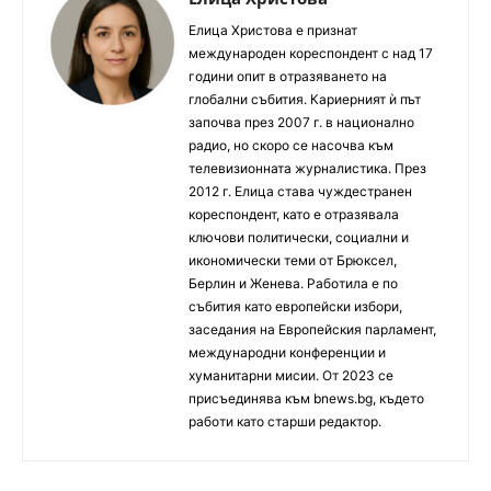
Елица Христова е признат
международен кореспондент с над 17
години опит в отразяването на
глобални събития. Кариерният ѝ път
започва през 2007 г. в национално
радио, но скоро се насочва към
телевизионната журналистика. През
2012 г. Елица става чуждестранен
кореспондент, като е отразявала
ключови политически, социални и
икономически теми от Брюксел,
Берлин и Женева. Работила е по
събития като европейски избори,
заседания на Европейския парламент,
международни конференции и
хуманитарни мисии. От 2023 се
присъединява към bnews.bg, където
работи като старши редактор.