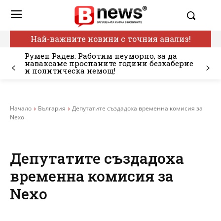
Най-важните новини с точния анализ!
Румен Радев: Работим неуморно, за да
наваксаме проспаните години безхаберие
и политическа немощ!
Начало
България
Депутатите създадоха временна комисия за
Nexo
Депутатите създадоха
временна комисия за
Nexo