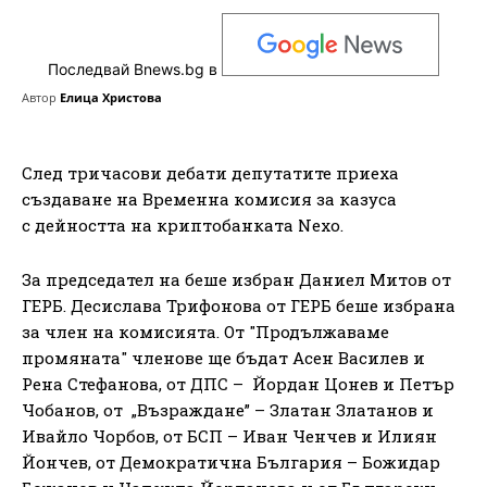
Последвай Bnews.bg в
Автор
Елица Христова
След тричасови дебати депутатите приеха
създаване на Временна комисия за казуса
с дейността на криптобанката Nexo.
За председател на беше избран Даниел Митов от
ГЕРБ. Десислава Трифонова от ГЕРБ беше избрана
за член на комисията. От "Продължаваме
промяната" членове ще бъдат Асен Василев и
Рена Стефанова, от ДПС – Йордан Цонев и Петър
Чобанов, от „Възраждане” – Златан Златанов и
Ивайло Чорбов, от БСП – Иван Ченчев и Илиян
Йончев, от Демократична България – Божидар