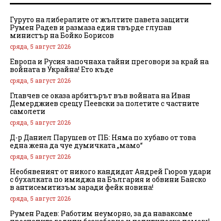
Гуруто на либералите от жълтите павета защити
Румен Радев и размаза един твърде глупав
министър на Бойко Борисов
сряда, 5 август 2026
Европа и Русия започнаха тайни преговори за край на
войната в Украйна! Ето къде
сряда, 5 август 2026
Главчев се оказа арбитърът във войната на Иван
Демерджиев срещу Пеевски за полетите с частните
самолети
сряда, 5 август 2026
Д-р Даниел Парушев от ПБ: Няма по хубаво от това
една жена да чуе думичката „мамо“
сряда, 5 август 2026
Необявеният от никого кандидат Андрей Гюров удари
с бухалката по имиджа на България и обвини Банско
в антисемитизъм заради фейк новина!
сряда, 5 август 2026
Румен Радев: Работим неуморно, за да наваксаме