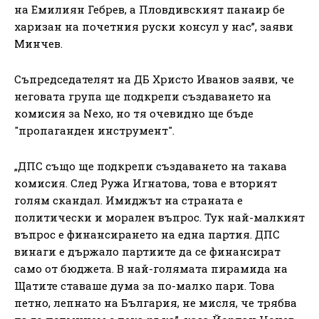
на Емилиян Гебрев, а Пловдивският панаир бе
харизан на почетния руски консул у нас”, заяви
Минчев.
Съпредседателят на ДБ Христо Иванов заяви, че
неговата група ще подкрепи създаването на
комисия за Nexo, но тя очевидно ще бъде
"пропаганден инструмент".
„ДПС също ще подкрепи създаването на такава
комисия. След Ружа Игнатова, това е вторият
голям скандал. Имиджът на страната е
политически и морален въпрос. Тук най-малкият
въпрос е финансирането на една партия. ДПС
винаги е държало партиите да се финансират
само от бюджета. В най-голямата пирамида на
Щатите ставаше дума за по-малко пари. Това
петно, лепнато на България, не мисля, че трябва