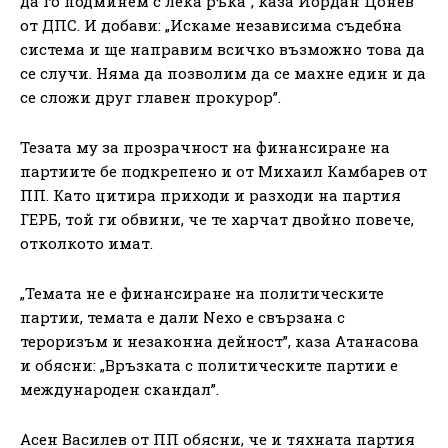
да го подминем с лека ръка”, каза Йордан Цонев
от ДПС. И добави: „Искаме независима съдебна
система и ще направим всичко възможно това да
се случи. Няма да позволим да се махне един и да
се сложи друг главен прокурор”.
Тезата му за прозрачност на финансиране на
партиите бе подкрепено и от Михаил Камбарев от
ПП. Като цитира приходи и разходи на партия
ГЕРБ, той ги обвини, че те харчат двойно повече,
отколкото имат.
„Темата не е финансиране на политическите
партии, темата е дали Nexo е свързана с
тероризъм и незаконна дейност”, каза Атанасова
и обясни: „Връзката с политическите партии е
международен скандал”.
Асен Василев от ПП обясни, че и тяхната партия