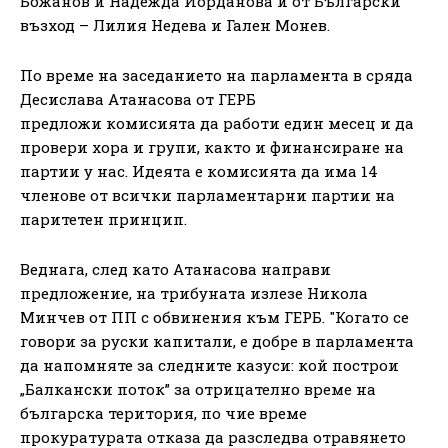
Божанов и Надежда Йорданова и от Български
възход – Лилия Недева и Гален Монев.
По време на заседанието на парламента в сряда
Десислава Атанасова от ГЕРБ
предложи комисията да работи един месец и да
провери хора и групи, както и финансиране на
партии у нас. Идеята е комисията да има 14
членове от всички парламентарни партии на
паритетен принцип.
Веднага, след като Атанасова направи
предложение, на трибуната излезе Никола
Минчев от ПП с обвинения към ГЕРБ. "Когато се
говори за руски капитали, е добре в парламента
да напомняте за следните казуси: кой построи
„Балкански поток” за отрицателно време на
българска територия, по чие време
прокуратурата отказа да разследва отравянето