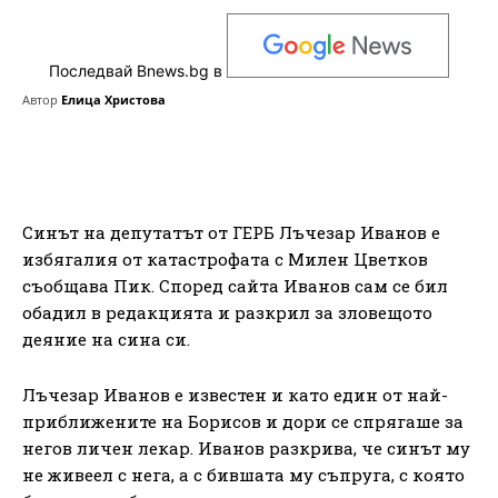
Последвай Bnews.bg в
Автор
Елица Христова
Синът на депутатът от ГЕРБ Лъчезар Иванов е
избягалия от катастрофата с Милен Цветков
съобщава Пик. Според сайта Иванов сам се бил
обадил в редакцията и разкрил за зловещото
деяние на сина си.
Лъчезар Иванов е известен и като един от най-
приближените на Борисов и дори се спрягаше за
негов личен лекар. Иванов разкрива, че синът му
не живеел с нега, а с бившата му съпруга, с която