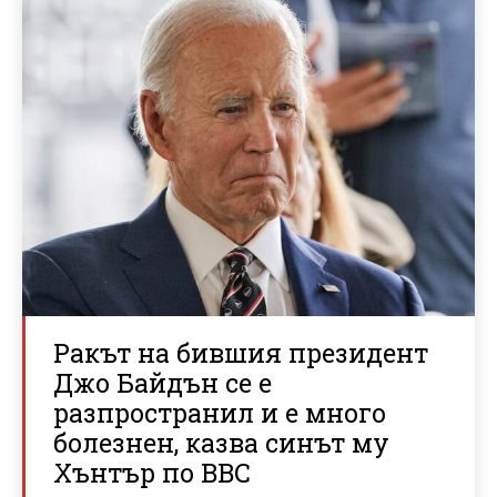
Ракът на бившия президент
Джо Байдън се е
разпространил и е много
болезнен, казва синът му
Хънтър по BBC