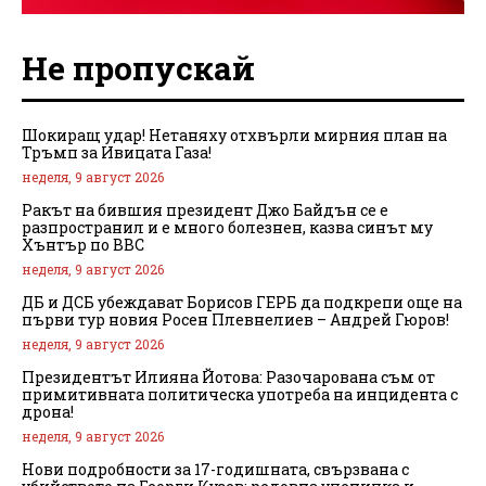
Не пропускай
Шокиращ удар! Нетаняху отхвърли мирния план на
Тръмп за Ивицата Газа!
неделя, 9 август 2026
Ракът на бившия президент Джо Байдън се е
разпространил и е много болезнен, казва синът му
Хънтър по BBC
неделя, 9 август 2026
ДБ и ДСБ убеждават Борисов ГЕРБ да подкрепи още на
първи тур новия Росен Плевнелиев – Андрей Гюров!
неделя, 9 август 2026
Президентът Илияна Йотова: Разочарована съм от
примитивната политическа употреба на инцидента с
дрона!
неделя, 9 август 2026
Нови подробности за 17-годишната, свързвана с