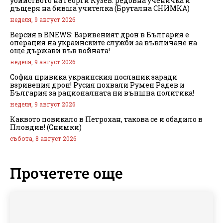
убийството на Георги Кузев: редовна ученичка и
дъщеря на бивша учителка (Брутална СНИМКА)
неделя, 9 август 2026
Версия в BNEWS: Взривеният дрон в България е
операция на украинските служби за въвличане на
още държави във войната!
неделя, 9 август 2026
София привика украинския посланик заради
взривения дрон! Русия похвали Румен Радев и
България за рационалната ни външна политика!
неделя, 9 август 2026
Каквото повикало в Петрохан, такова се и обадило в
Пловдив! (Снимки)
събота, 8 август 2026
Прочетете още