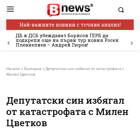
Най-важните новини с точния анализ!
ДБ и ДСБ убеждават Борисов ГЕРБ да
подкрепи още на първи тур новия Росен
Плевнелиев – Андрей Гюров!
Начало
България
Депутатски син избягал от катастрофата с
Милен Цветков
Депутатски син избягал
от катастрофата с Милен
Цветков