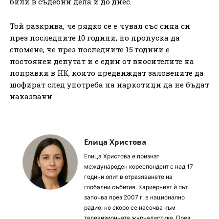
били в съдебни дела и до днес.
Той разкрива, че рядко се е чувал със сина си
през последните 10 години, но пропуска да
спомене, че през последните 15 години е
постоянен депутат и е един от вносителите на
поправки в НК, които предвиждат заловените да
шофират след употреба на наркотици да не бъдат
наказвани.
Елица Христова
Елица Христова е признат
международен кореспондент с над 17
години опит в отразяването на
глобални събития. Кариерният ѝ път
започва през 2007 г. в национално
радио, но скоро се насочва към
телевизионната журналистика. През