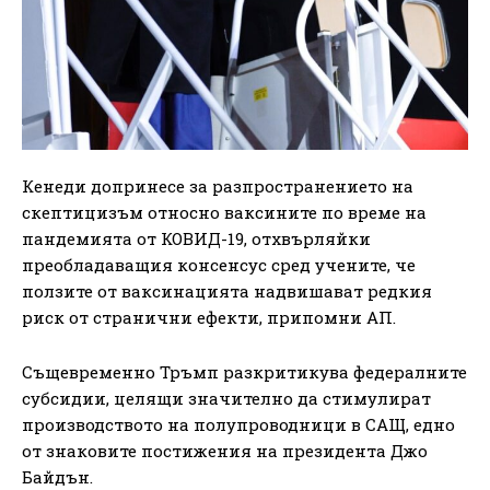
Кенеди допринесе за разпространението на
скептицизъм относно ваксините по време на
пандемията от КОВИД-19, отхвърляйки
преобладаващия консенсус сред учените, че
ползите от ваксинацията надвишават редкия
риск от странични ефекти, припомни АП.
Същевременно Тръмп разкритикува федералните
субсидии, целящи значително да стимулират
производството на полупроводници в САЩ, едно
от знаковите постижения на президента Джо
Байдън.