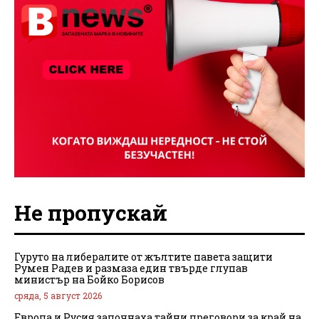
Не пропускай
Гуруто на либералите от жълтите павета защити
Румен Радев и размаза един твърде глупав
министър на Бойко Борисов
сряда, 5 август 2026
Европа и Русия започнаха тайни преговори за край на