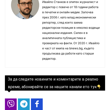
Ивайло Станков е опитен журналист и
редактор с повече от 18 години работа
в печатни и онлайн медии. Започва
през 2006 г. като млад икономически
репортер, след което заема
редакторски позиции в няколко водещи
национални издания. Силен е в
аналитичната публицистика и
проверката на факти. От 2020 г. Ивайло
е част от екипа на bnews.bg, където
продължава да работи като старши
редактор.
За да следите новините и коментарите в реално
време, абонирайте се за нашите канали ето тук