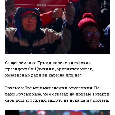
Същевременно Тръмп нарече китайския
президент Си Цзинпин „брилянтен човек,
независимо дали ви харесва или не“.
Роугън и Тръмп имат сложни отношения. По-
рано Роугън каза, че е отказал да приеме Тръмп в
своя подкаст преди, защото не иска да му помага.