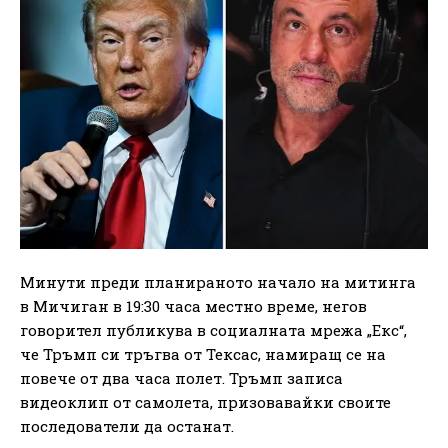
Минути преди планираното начало на митинга
в Мичиган в 19:30 часа местно време, негов
говорител публикува в социалната мрежа „Екс“,
че Тръмп си тръгва от Тексас, намиращ се на
повече от два часа полет. Тръмп записа
видеоклип от самолета, призовавайки своите
последователи да останат.