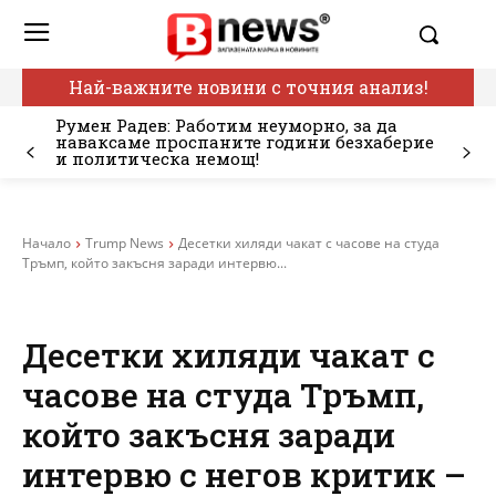
Най-важните новини с точния анализ!
Румен Радев: Работим неуморно, за да
наваксаме проспаните години безхаберие
и политическа немощ!
Начало
Trump News
Десетки хиляди чакат с часове на студа
Тръмп, който закъсня заради интервю...
Десетки хиляди чакат с
часове на студа Тръмп,
който закъсня заради
интервю с негов критик –