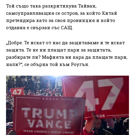
Той също така разкритикува Тайван,
самоуправляващия се остров, за който Китай
претендира като за своя провинция и който
отдавна е свързан със САЩ.
„Добре. Те искат от нас да защитаваме и те искат
защита. Те не ни плащат пари за защитата,
разбирате ли? Мафията ви кара да плащате пари,
нали?“, се обърна той към Роугън.