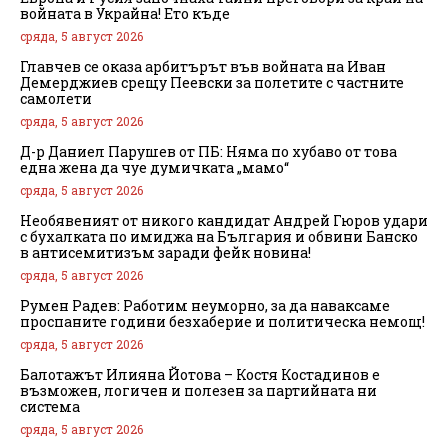
войната в Украйна! Ето къде
сряда, 5 август 2026
Главчев се оказа арбитърът във войната на Иван
Демерджиев срещу Пеевски за полетите с частните
самолети
сряда, 5 август 2026
Д-р Даниел Парушев от ПБ: Няма по хубаво от това
една жена да чуе думичката „мамо“
сряда, 5 август 2026
Необявеният от никого кандидат Андрей Гюров удари
с бухалката по имиджа на България и обвини Банско
в антисемитизъм заради фейк новина!
сряда, 5 август 2026
Румен Радев: Работим неуморно, за да наваксаме
проспаните години безхаберие и политическа немощ!
сряда, 5 август 2026
Балотажът Илияна Йотова – Костя Костадинов е
възможен, логичен и полезен за партийната ни
система
сряда, 5 август 2026