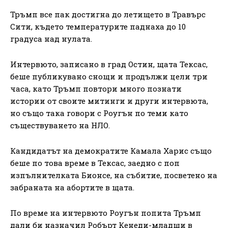
Тръмп все пак достигна до летището в Травърс
Сити, където температурите паднаха до 10
градуса над нулата.
Интервюто, записано в град Остин, щата Тексас,
беше публикувано снощи и продължи цели три
часа, като Тръмп повтори много познати
истории от своите митинги и други интервюта,
но също така говори с Роугън по теми като
съществуването на НЛО.
Кандидатът на демократите Камала Харис също
беше по това време в Тексас, заедно с поп
изпълнителката Бионсе, на събитие, посветено на
забраната на абортите в щата.
По време на интервюто Роугън попита Тръмп
дали би назначил Робърт Кенеди-младши в