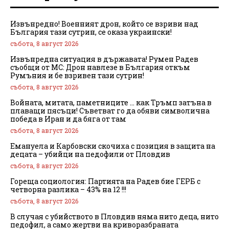
Извънредно! Военният дрон, който се взриви над
България тази сутрин, се оказа украински!
събота, 8 август 2026
Извънредна ситуация в държавата! Румен Радев
съобщи от МС: Дрон навлезе в България откъм
Румъния и бе взривен тази сутрин!
събота, 8 август 2026
Войната, митата, паметниците … как Тръмп затъна в
плаващи пясъци! Съветват го да обяви символична
победа в Иран и да бяга от там
събота, 8 август 2026
Емануела и Карбовски скочиха с позиция в защита на
децата – убийци на педофили от Пловдив
събота, 8 август 2026
Гореща социология: Партията на Радев бие ГЕРБ с
четворна разлика – 43% на 12 !!!
събота, 8 август 2026
В случая с убийството в Пловдив няма нито деца, нито
педофил, а само жертви на криворазбраната