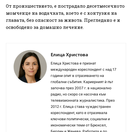
От произшествието, е пострадало десетмесечното
момченце на водачката, което е с контузия на
главата, без опасност за живота. Прегледано е и
освободено за домашно лечение.
Елица Христова
Елица Христова е признат
международен кореспондент с над 17
години опит в отразяването на
глобални събития. Кариерният ѝ път
започва през 2007 г. в национално
радио, но скоро се насочва към
телевизионната журналистика. През
2012 г. Елица става чуждестранен
кореспондент, като е отразявала
ключови политически, социални и
икономически теми от Брюксел,
Берлин и Женева. Работила е по