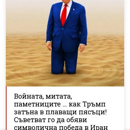
Войната, митата,
паметниците … как Тръмп
затъна в плаващи пясъци!
Съветват го да обяви
символична победа в Иран