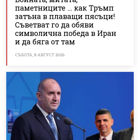
паметниците … как Тръмп
затъна в плаващи пясъци!
Съветват го да обяви
символична победа в Иран
и да бяга от там
СЪБОТА, 8 АВГУСТ 2026