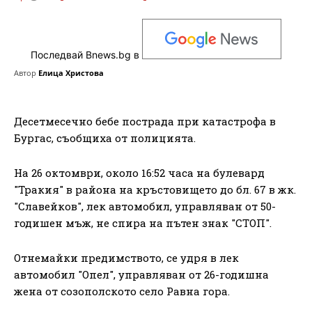
Последвай Bnews.bg в
Автор
Елица Христова
Десетмесечно бебе пострада при катастрофа в
Бургас, съобщиха от полицията.
На 26 октомври, около 16:52 часа на булевард
"Тракия" в района на кръстовището до бл. 67 в жк.
"Славейков", лек автомобил, управляван от 50-
годишен мъж, не спира на пътен знак "СТОП".
Отнемайки предимството, се удря в лек
автомобил "Опел", управляван от 26-годишна
жена от созополското село Равна гора.