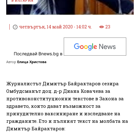
БЪЛГАРИЯ
четвъртък, 14 май 2020 - 14:02 ч.
23
Последвай Bnews.bg в
Автор
Елица Христова
Журналистът Димитър Байрактаров сезира
Омбудсманът доц. д-р Диана Ковачева за
противоконституционни текстове в Закона за
здравето, които дават възможност за
принудително ваксиниране и изследване на
гражданите. Ето и пълният текст на молбата на
Димитър Байрактаров: