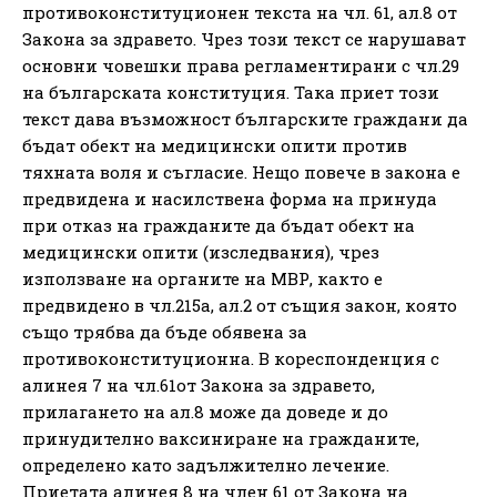
противоконституционен текста на чл. 61, ал.8 от
Закона за здравето. Чрез този текст се нарушават
основни човешки права регламентирани с чл.29
на българската конституция. Така приет този
текст дава възможност българските граждани да
бъдат обект на медицински опити против
тяхната воля и съгласие. Нещо повече в закона е
предвидена и насилствена форма на принуда
при отказ на гражданите да бъдат обект на
медицински опити (изследвания), чрез
използване на органите на МВР, както е
предвидено в чл.215а, ал.2 от същия закон, която
също трябва да бъде обявена за
противоконституционна. В кореспонденция с
алинея 7 на чл.61от Закона за здравето,
прилагането на ал.8 може да доведе и до
принудително ваксиниране на гражданите,
определено като задължително лечение.
Приетата алинея 8 на член 61 от Закона на