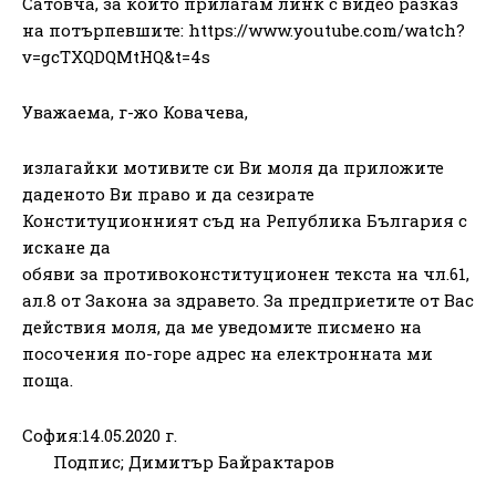
Сатовча, за който прилагам линк с видео разказ
на потърпевшите: https://www.youtube.com/watch?
v=gcTXQDQMtHQ&t=4s
Уважаема, г-жо Ковачева,
излагайки мотивите си Ви моля да приложите
даденото Ви право и да сезирате
Конституционният съд на Република България с
искане да
обяви за противоконституционен текста на чл.61,
ал.8 от Закона за здравето. За предприетите от Вас
действия моля, да ме уведомите писмено на
посочения по-горе адрес на електронната ми
поща.
София:14.05.2020 г.
Подпис; Димитър Байрактаров