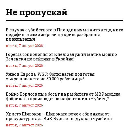
Не пропускай
В случая с убийството в Пловдив няма нито деца, нито
педофил, а само жертви на криворазбраната
цивилизация
петък, 7 август 2026
Гореща социология от Киев: Залужни мачка мощно
Зеленски по рейтинг в Украйна!
петък, 7 август 2026
Ужас в Европа! WSJ: Фолксваген подготвя
съкращаването на 50 000 работници!
петък, 7 август 2026
Бойко Борисов ли е босът на разбитата от МВР мощна
фабрика за производство на фентанила – убиец?
петък, 7 август 2026
Христо Широков – Широката вече е обвиняем от
прокуратурата за ВиК Бургас, но духна в чужбина!
петък, 7 август 2026