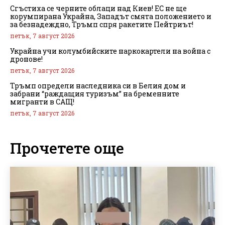
Сгъстиха се черните облаци над Киев! ЕС не ще
корумпирана Украйна, Западът смята положението и
за безнадеждно, Тръмп спря ракетите Пейтриът!
петък, 7 август 2026
Украйна учи колумбийските наркокартели на война с
дронове!
петък, 7 август 2026
Тръмп определи наследника си в Белия дом и
забрани “раждащия туризъм” на бременните
мигранти в САЩ!
петък, 7 август 2026
Прочетете още