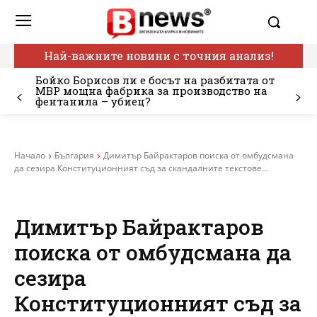
Най-важните новини с точния анализ!
Бойко Борисов ли е босът на разбитата от
МВР мощна фабрика за производство на
фентанила – убиец?
Начало
България
Димитър Байрактаров поиска от омбудсмана
да сезира Конституционният съд за скандалните текстове...
Димитър Байрактаров
поиска от омбудсмана да
сезира
Конституционният съд за