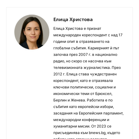
Елица Христова
Елица Христова е признат
международен кореспондент с над 17
години опит в отразяването на
глобални събития. Кариерният ѝ път
започва през 2007 г. в национално
радио, но скоро се насочва към
телевизионната журналистика. През
2012 г. Елица става чуждестранен
кореспондент, като е отразявала
ключови политически, социални и
икономически теми от Брюксел,
Берлин и Женева. Работила е по
събития като европейски избори,
заседания на Европейския парламент,
международни конференции и
хуманитарни мисии. От 2023 се
присъединява към bnews.bg, където