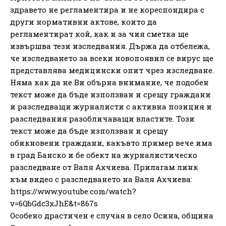
здравето не регламентира и не кореспондира с
други нормативни актове, които да
регламентират кой, как и за чия сметка ще
извършва тези изследвания. Държа да отбележа,
че изследването за всеки новопоявил се вирус ще
представлява медицински опит чрез изследване.
Няма как да не Ви обърна внимание, че подобен
текст може да бъде използван и срещу граждани
и разследващи журналисти с активна позиция и
разследвания разобличаващи властите. Този
текст може да бъде използван и срещу
обикновени граждани, какъвто пример вече има
в град Банско и бе обект на журналистическо
разследване от Валя Ахчиева. Прилагам линк
към видео с разследването на Валя Ахчиева:
https://www.youtube.com/watch?
v=6QbGdc3xJhE&t=867s
Особено драстичен е случая в село Осина, община