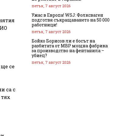
петък, 7 август 2026
Ужас в Европа! WSJ: Фолксваген
подготвя съкращаването на 50 000
анятия
работници!
РИО
петък, 7 август 2026
Бойко Борисов ли е босът на
разбитата от МВР мощна фабрика
за производство на фентанила –
убиец?
петък, 7 август 2026
 ще се
и са с
 тях
ви