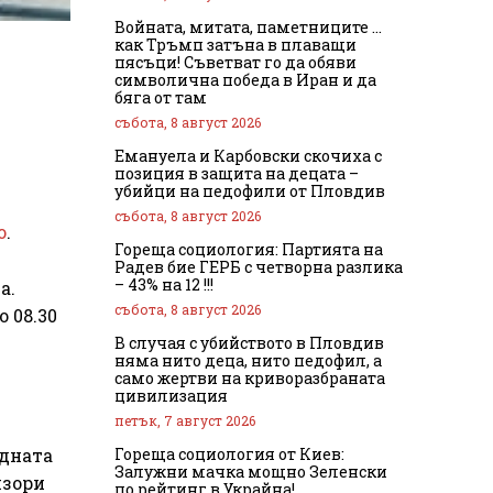
Войната, митата, паметниците …
как Тръмп затъна в плаващи
пясъци! Съветват го да обяви
символична победа в Иран и да
бяга от там
събота, 8 август 2026
Емануела и Карбовски скочиха с
позиция в защита на децата –
убийци на педофили от Пловдив
събота, 8 август 2026
о
.
Гореща социология: Партията на
Радев бие ГЕРБ с четворна разлика
– 43% на 12 !!!
а.
събота, 8 август 2026
 08.30
В случая с убийството в Пловдив
няма нито деца, нито педофил, а
само жертви на криворазбраната
цивилизация
петък, 7 август 2026
Гореща социология от Киев:
одната
Залужни мачка мощно Зеленски
изори
по рейтинг в Украйна!