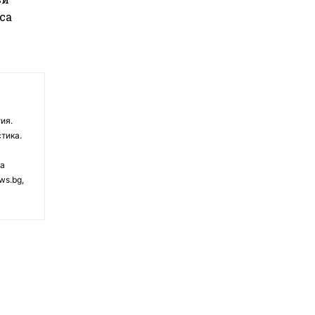
са
ия.
тика.
на
ws.bg,