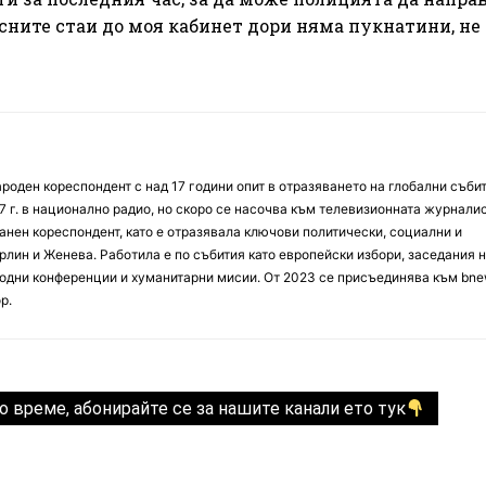
сните стаи до моя кабинет дори няма пукнатини, не 
оден кореспондент с над 17 години опит в отразяването на глобални събит
7 г. в национално радио, но скоро се насочва към телевизионната журналис
анен кореспондент, като е отразявала ключови политически, социални и
лин и Женева. Работила е по събития като европейски избори, заседания 
дни конференции и хуманитарни мисии. От 2023 се присъединява към bne
р.
о време, абонирайте се за нашите канали ето тук