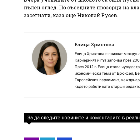
пълен оглед. По съседните прозорци на кла
засегнати, каза още Николай Русев.
Елица Христова
Елица Христова е признат междунар
Кариерният ѝ път започва през 200
През 2012 г. Елица става чуждестр
икономически теми от Брюксел, Бер
Европейския парламент, междунаро
където работи като старши редакто
За да следите новините и коментарите в реалн