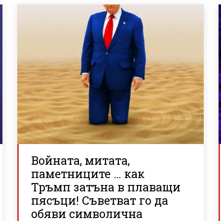
Войната, митата,
паметниците … как
Тръмп затъна в плаващи
пясъци! Съветват го да
обяви символична