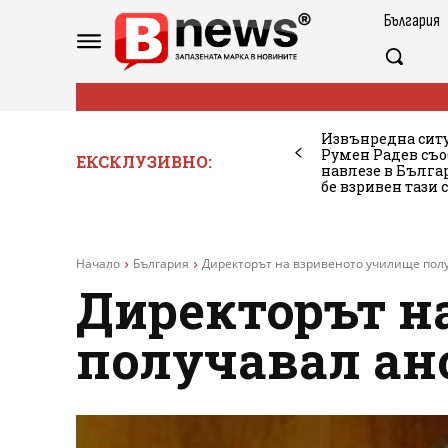
България
Извънредна ситу
Румен Радев съо
ЕКСКЛУЗИВНО:
навлезе в Бълг
бе взривен тази 
Начало
България
Директорът на взривеното училище пол
Директорът н
получавал а