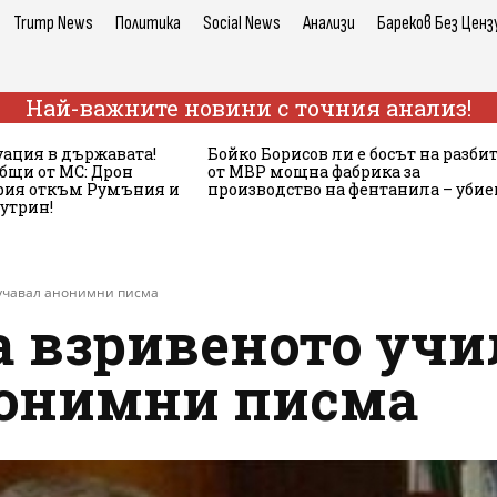
Trump News
Политика
Social News
Анализи
Бареков Без Ценз
Най-важните новини с точния анализ!
ация в държавата!
Бойко Борисов ли е босът на разби
бщи от МС: Дрон
от МВР мощна фабрика за
ария откъм Румъния и
производство на фентанила – убие
сутрин!
учавал анонимни писма
а взривеното уч
нонимни писма