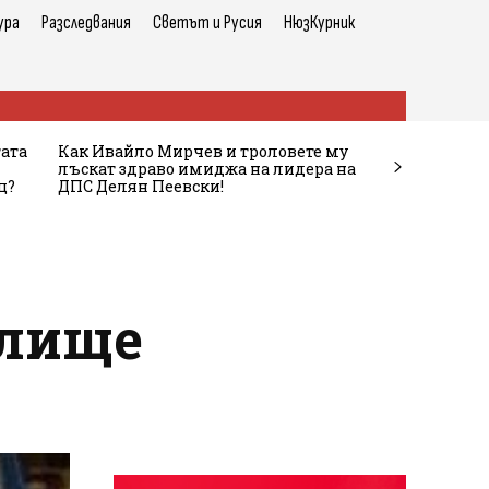
ура
Разследвания
Светът и Русия
НюзКурник
тата
Как Ивайло Мирчев и троловете му
лъскат здраво имиджа на лидера на
ц?
ДПС Делян Пеевски!
илище