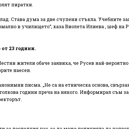
рлят пиратки.
ад. Става дума за две счупени стъкла. Учебните з
рмално в училището“, каза Виолета Илиева , шеф на 
от 23 години.
Местни жители обаче заявиха, че Русев най-вероятно
рите наесен.
анонимни писма. „Не са на етническа основа, свързан
 толкова години преча на някого. Информирал съм за
ректорът.
и за последния час, за да може полицията да напра