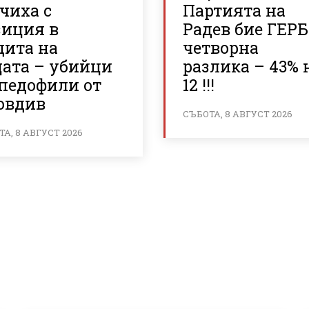
чиха с
Партията на
зиция в
Радев бие ГЕРБ
щита на
четворна
цата – убийци
разлика – 43% 
 педофили от
12 !!!
овдив
СЪБОТА, 8 АВГУСТ 2026
А, 8 АВГУСТ 2026