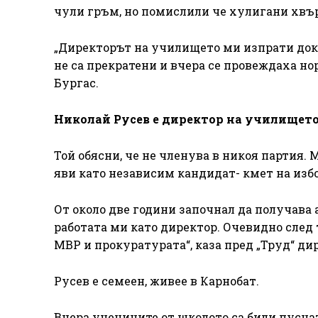
чули гръм, но помислили че хулигани хвъ
„Директорът на училището ми изпрати докл
не са прекратени и вчера се провеждаха но
Бургас.
Николай Русев е директор на училището 
Той обясни, че не членува в никоя партия. 
яви като независим кандидат- кмет на избо
От около две години започнал да получава 
работата ми като директор. Очевидно след
МВР и прокуратурата“, каза пред „Труд“ ди
Русев е семеен, живее в Карнобат.
Вчера учениците от школото са били пуснат