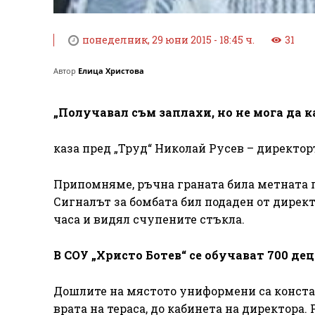
понеделник, 29 юни 2015 - 18:45 ч.
31
Автор
Елица Христова
„Получавал съм заплахи, но не мога да к
каза пред „Труд“ Николай Русев – директо
Припомняме, ръчна граната била метната п
Сигналът за бомбата бил подаден от директ
часа и видял счупените стъкла.
В СОУ „Христо Ботев“ се обучават 700 дец
Дошлите на мястото униформени са констат
врата на тераса, до кабинета на директора