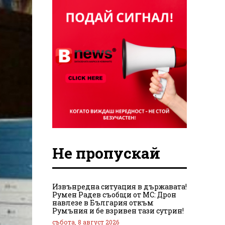
Не пропускай
Извънредна ситуация в държавата!
Румен Радев съобщи от МС: Дрон
навлезе в България откъм
Румъния и бе взривен тази сутрин!
събота, 8 август 2026