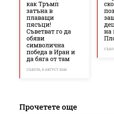
как Тръмп
ско
затъна в
по
плаващи
за
пясъци!
де
Съветват го да
на
обяви
Пл
символична
СЪБОТ
победа в Иран и
да бяга от там
СЪБОТА, 8 АВГУСТ 2026
Прочетете още