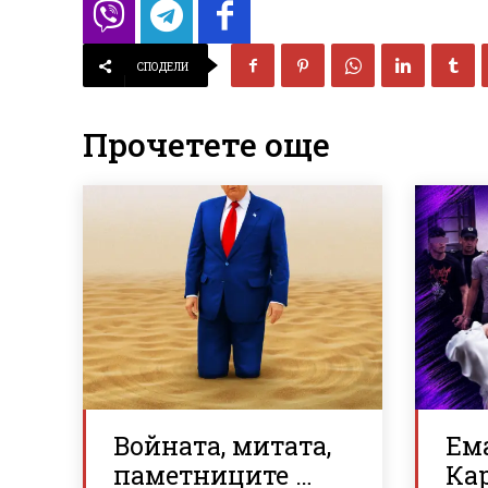
СПОДЕЛИ
Прочетете още
Войната, митата,
Ем
паметниците …
Ка