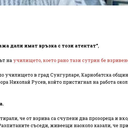
ажа дали имат връзка с този атентат“
,
рът на
училището, което рано тази сутрин бе взривен
о училището в град Сунгурларе, Карнобатска общин
ора Николай Русев, който пристигнал на работа около
а.
ирали, че от взрива са счупени два прозореца и вх
. Разпитаните съседи, живеещи наоколо казали, че пр