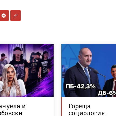
ануела и
Гореща
рбовски
социология: