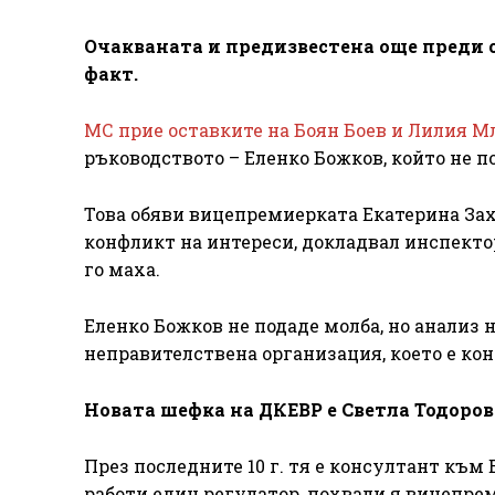
Очакваната и предизвестена още преди 
факт.
МС прие оставките на Боян Боев и Лилия М
ръководството – Еленко Божков, който не п
Това обяви вицепремиерката Екатерина Заха
конфликт на интереси, докладвал инспекто
го маха.
Еленко Божков не подаде молба, но анализ н
неправителствена организация, което е кон
Новата шефка на ДКЕВР е Светла Тодоров
През последните 10 г. тя е консултант към 
работи един регулатор, похвали я вицепрем