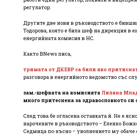
регулатор.
Другите две нови в ръководството е бивши
Тодорова, която е била шеф на дирекция в 
енергийната комисия в НС.
Както BNews писа,
тримата от ДКЕВР са били яко притисна
разговора в енергийното ведомство със с
зам.-шефката на комисията
Лиляна Млад
много притеснена за здравословното си 
След това бе огласена оставката й. Не е ясн
нарочените в ръководството – Еленко Божко
Седмица по-късно – уволнението му обаче 