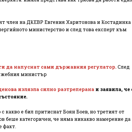
ят член на ДКЕВР Евгения Харитонова и Костадинка
енергийното министерство и след това експерт към
ти да напуснат сами държавния регулатор.
След
лужебния министър
енова излязла силно разтреперана
и заявила, че 
състояние.
о с какво е бил притиснат Боян Боев, но третият от
в беше категоричен, че няма никакво намерение да 
е факт.