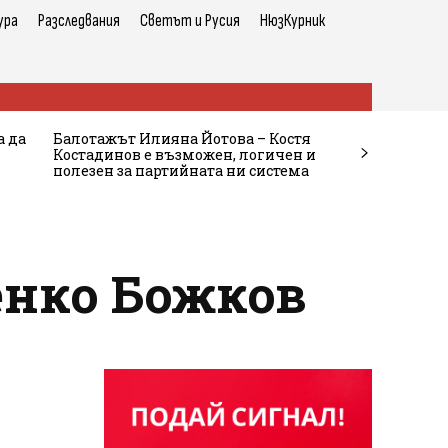
ура
Разследвания
Светът и Русия
НюзКурник
а да
Балотажът Илияна Йотова – Костя
Костадинов е възможен, логичен и
полезен за партийната ни система
енко Божков