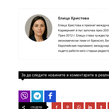
Елица Христова
Елица Христова е признат междунар
Кариерният ѝ път започва през 200
През 2012 г. Елица става чуждестр
икономически теми от Брюксел, Бер
Европейския парламент, междунаро
където работи като старши редакто
За да следите новините и коментарите в реалн
СПОДЕЛИ