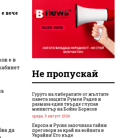
е вече
ов е в
кабинет
Не пропускай
на
Гуруто на либералите от жълтите
павета защити Румен Радев и
размаза един твърде глупав
министър на Бойко Борисов
сряда, 5 август 2026
Европа и Русия започнаха тайни
бва да
преговори за край на войната в
Украйна! Ето къде
н