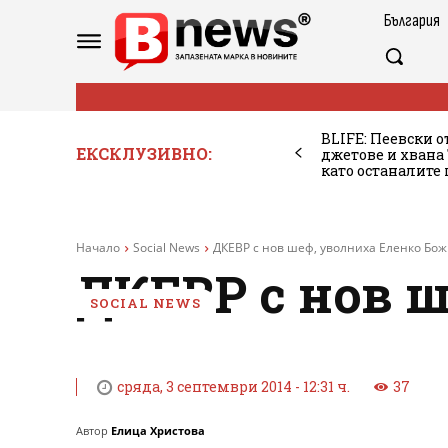
България
BLIFE: Пеевски о
ЕКСКЛУЗИВНО:
джетове и хван
като останалите
Начало
Social News
ДКЕВР с нов шеф, уволниха Еленко Бож
ДКЕВР с нов 
SOCIAL NEWS
сряда, 3 септември 2014 - 12:31 ч.
37
Автор
Елица Христова