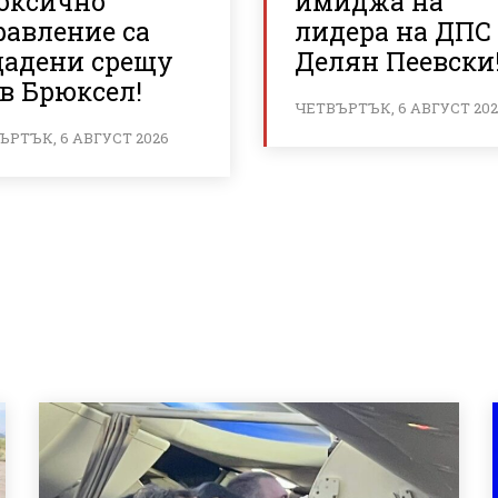
токсично
имиджа на
равление са
лидера на ДПС
дадени срещу
Делян Пеевски
в Брюксел!
ЧЕТВЪРТЪК, 6 АВГУСТ 20
ЪРТЪК, 6 АВГУСТ 2026