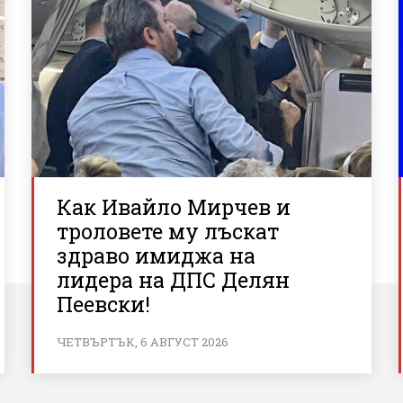
Как Ивайло Мирчев и
троловете му лъскат
здраво имиджа на
лидера на ДПС Делян
Пеевски!
ЧЕТВЪРТЪК, 6 АВГУСТ 2026