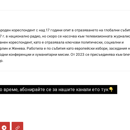
оден кореспондент с над 17 години опит в отразяването на глобални събит
7 г. в национално радио, но скоро се насочва към телевизионната журналис
анен кореспондент, като е отразявала ключови политически, социални и
лин и Женева. Работила е по събития като европейски избори, заседания 
дни конференции и хуманитарни мисии. От 2023 се присъединява към bne
р.
о време, абонирайте се за нашите канали ето тук