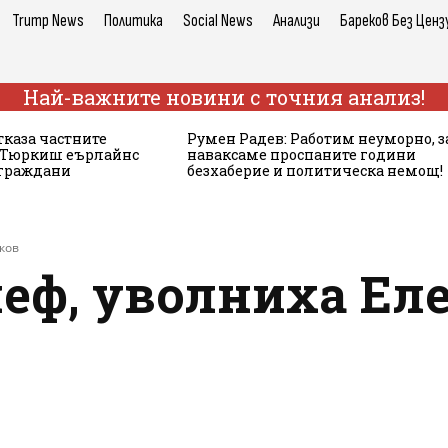
Trump News
Политика
Social News
Анализи
Бареков Без Ценз
Най-важните новини с точния анализ!
тказа частните
Румен Радев: Работим неуморно, з
а Тюркиш еърлайнс
наваксаме проспаните години
 граждани
безхаберие и политическа немощ!
ков
шеф, уволниха Ел