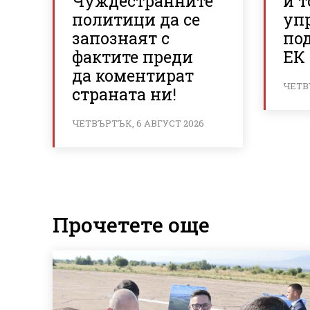
Чуждестранните
и 
политици да се
уп
запознаят с
по
фактите преди
ЕК 
да коментират
ЧЕТВ
страната ни!
ЧЕТВЪРТЪК, 6 АВГУСТ 2026
Прочетете още