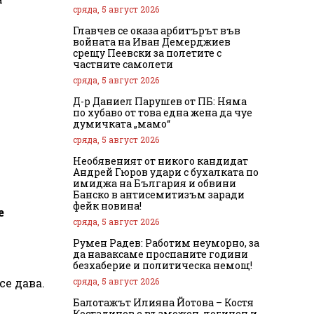
сряда, 5 август 2026
Главчев се оказа арбитърът във
войната на Иван Демерджиев
срещу Пеевски за полетите с
частните самолети
сряда, 5 август 2026
Д-р Даниел Парушев от ПБ: Няма
по хубаво от това една жена да чуе
думичката „мамо“
сряда, 5 август 2026
Необявеният от никого кандидат
Андрей Гюров удари с бухалката по
имиджа на България и обвини
Банско в антисемитизъм заради
фейк новина!
е
сряда, 5 август 2026
Румен Радев: Работим неуморно, за
да наваксаме проспаните години
безхаберие и политическа немощ!
сряда, 5 август 2026
се дава.
Балотажът Илияна Йотова – Костя
Костадинов е възможен, логичен и