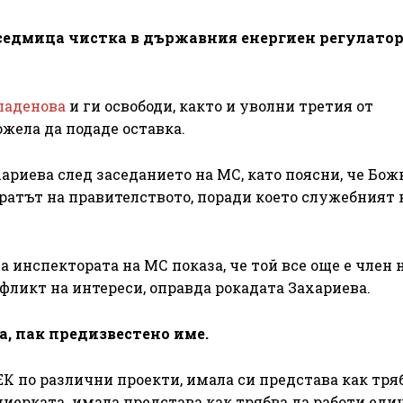
седмица чистка в държавния енергиен регулатор 
ладенова
и ги освободи, както и уволни третия от
ожела да подаде оставка.
риева след заседанието на МС, като поясни, че Божк
ратът на правителството, поради което служебният 
а инспектората на МС показа, че той все още е член 
фликт на интереси, оправда рокадата Захариева.
а, пак предизвестено име.
ЕК по различни проекти, имала си представа как тря
иерката. имала представа как трябва да работи еди