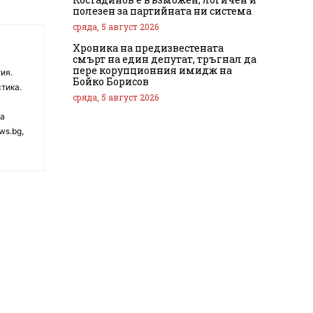
полезен за партийната ни система
сряда, 5 август 2026
Хроника на предизвестената
смърт на един депутат, тръгнал да
пере корупционния имидж на
ия.
Бойко Борисов
тика.
сряда, 5 август 2026
на
ws.bg,