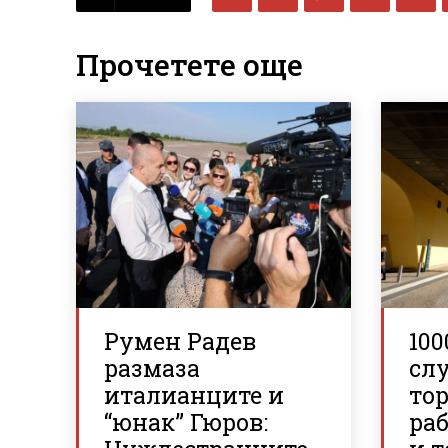
Прочетете още
Румен Радев
100
размаза
сл
италианците и
то
“юнак” Гюров:
ра