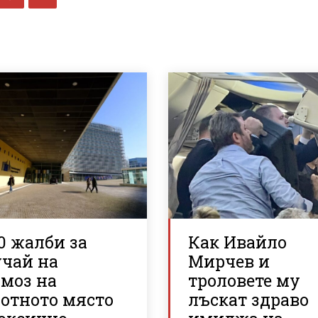
0 жалби за
Как Ивайло
учай на
Мирчев и
рмоз на
троловете му
ботното място
лъскат здраво