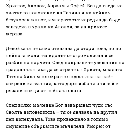
Христос, Аполон, Авраам и Орфей. Без да гледа на
знатното положение на Татяна и на нейния
безукорен живот, императорът наредил да бъде
заведена в храма на Аполон, за да принесе
жертва.
Девойката не само отказала да стори това, но по
нейната молитва идолът се сгромолясал и се
разбил на парчета. След напразните увещания на
градоначалника да се отрече от Христа, младата
Татяна била многократно подлагана на най-
свирепи изтезания, като дори изболи очите й и
рязали ивици от нейната снага.
След всяко мъчение Бог извършвал чудо със
Своята изповедница – тя се явявала на другия
ден излекувана. Това привеждало в голямо
смущение обърканите мъчители. Уморен от