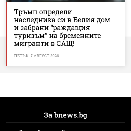
Тръмп определи
наследника си в Белия дом
и забрани “раждащия
туризъм” на бременните
мигранти в САЩ!
ПЕТЪК, 7 АВГУСТ 2026
За bnews.bg