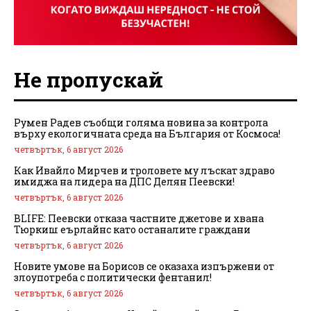
Не пропускай
Румен Радев съобщи голяма новина за контрола
върху екологичната среда на България от Космоса!
четвъртък, 6 август 2026
Как Ивайло Мирчев и троловете му лъскат здраво
имиджа на лидера на ДПС Делян Пеевски!
четвъртък, 6 август 2026
BLIFE: Пеевски отказа частните джетове и хвана
Тюркиш еърлайнс като останалите граждани
четвъртък, 6 август 2026
Новите умове на Борисов се оказаха изпържени от
злоупотреба с политически фентанил!
четвъртък, 6 август 2026