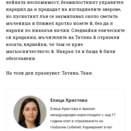
нейната несломимост, безмилостният управител
наредил да я предадат на изгладнелите зверове,
но пуснатият лъв се заумилквал около светата
мъченица и ближел кротко нозете й, без да я
нарани по никакъв начин. Следвайки езическите
си предания, мъчителите на Татяна й отрязали
косата, вярвайки, че там се крие
магьосничеството й. Накрая тя и баща й били
обезглавени.
На този ден празнуват: Татяна, Таня.
Елица Христова
Елица Христова е признат
международен кореспондент с над 17
години опит в отразяването на
глобални събития. Кариерният ѝ път