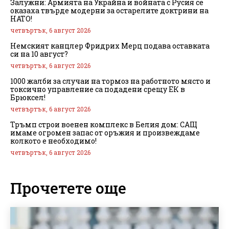
Залужни: Армията на Украйна и войната с Русия се
оказаха твърде модерни за остарелите доктрини на
НАТО!
четвъртък, 6 август 2026
Немският канцлер Фридрих Мерц подава оставката
си на 10 август?
четвъртък, 6 август 2026
1000 жалби за случаи на тормоз на работното място и
токсично управление са подадени срещу ЕК в
Брюксел!
четвъртък, 6 август 2026
Тръмп строи военен комплекс в Белия дом: САЩ
имаме огромен запас от оръжия и произвеждаме
колкото е необходимо!
четвъртък, 6 август 2026
Прочетете още