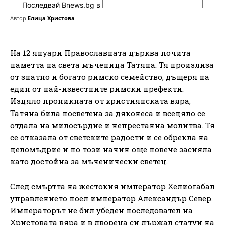
Последвай Bnews.bg в
Автор
Елица Христова
На 12 януари Православната църква почита
паметта на света мъченица Татяна. Тя произлиза
от знатно и богато римско семейство, дъщеря на
един от най-известните римски префекти.
Изцяло проникната от християнската вяра,
Татяна била посветена за дяконеса и всецяло се
отдала на милосърдие и непрестанна молитва. Тя
се отказала от светските радости и се обрекла на
целомъдрие и по този начин още повече засияла
като достойна за мъченически светец.
След смъртта на жестокия император Хелиогабал
управлението поел император Александър Север.
Императорът не бил убеден последовател на
Христовата вяра и в двореца си държал статуи на