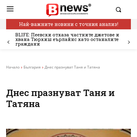
Най-важните новини с точния анализ!
BLIFE: Пеевски отказа частните джетове и
хвана Тюркиш еърлайнс като останалите
граждани
Начало
България
Днес празнуват Таня и Татяна
Днес празнуват Таня и
Татяна