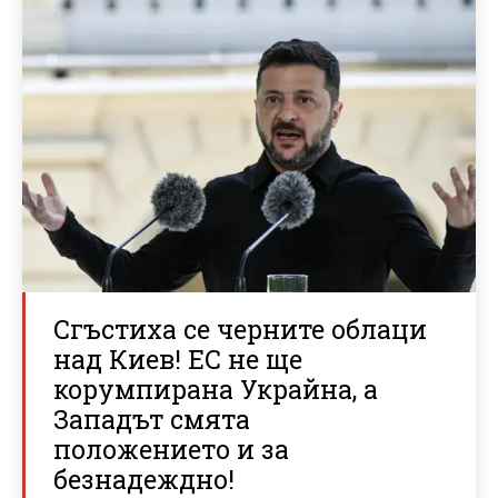
Сгъстиха се черните облаци
над Киев! ЕС не ще
корумпирана Украйна, а
Западът смята
положението и за
безнадеждно!