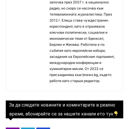
започва през 2007 г. в национално
радио, но скоро се насочва към
телевизионната журналистика. През
2012 г. Елица става чуждестранен
кореспондент, като е отразявала
ключови политически, социални и
икономически теми от Брюксел,
Берлин и Женева. Работила е по
събития като европейски избори,
заседания на Европейския парламент,
международни конференции и
хуманитарни мисии. От 2023 се
присъединява към bnews.bg, където
работи като старши редактор.
За да следите новините и коментарите в реално
време, абонирайте се за нашите канали ето тук