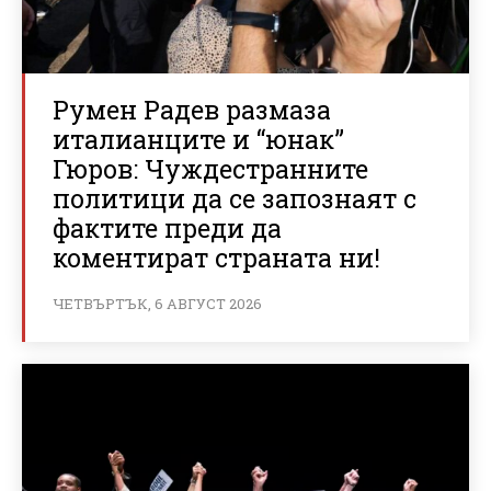
Румен Радев размаза
италианците и “юнак”
Гюров: Чуждестранните
политици да се запознаят с
фактите преди да
коментират страната ни!
ЧЕТВЪРТЪК, 6 АВГУСТ 2026