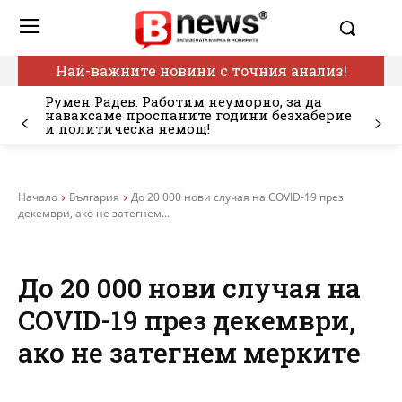
Най-важните новини с точния анализ!
Румен Радев: Работим неуморно, за да
наваксаме проспаните години безхаберие
и политическа немощ!
Начало
България
До 20 000 нови случая на COVID-19 през
декември, ако не затегнем...
До 20 000 нови случая на
COVID-19 през декември,
ако не затегнем мерките