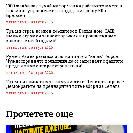
1000 жалби за случай на тормоз на работното място и
токсично управление са подадени срещу ЕК в
Брюксел!
четвъртък, 6 август 2026
Тръмп строи военен комплекс в Белия дом: САЩ
имаме огромен запас от оръжия и произвеждаме
колкото е необходимо!
четвъртък, 6 август 2026
Румен Радев размаза италианците и “юнак” Гюров:
Чуждестранните политици да се запознаят с фактите
преди да коментират страната ни!
четвъртък, 6 август 2026
Тръмп и войната му с комунистите: Левицата превзе
Демократите на предварителните избори за Сената
четвъртък, 6 август 2026
Прочетете още