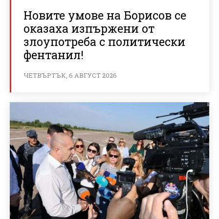
Новите умове на Борисов се
оказаха изпържени от
злоупотреба с политически
фентанил!
ЧЕТВЪРТЪК, 6 АВГУСТ 2026