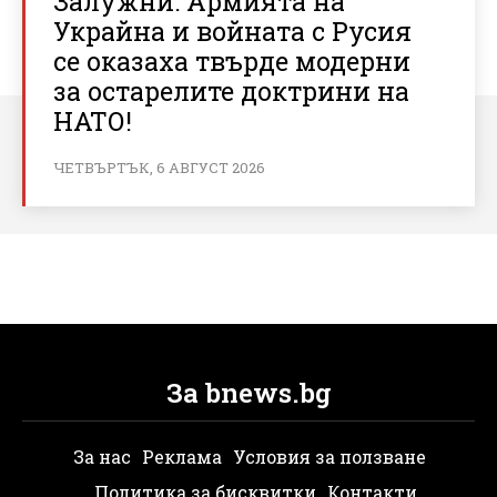
Залужни: Армията на
Украйна и войната с Русия
се оказаха твърде модерни
за остарелите доктрини на
НАТО!
ЧЕТВЪРТЪК, 6 АВГУСТ 2026
За bnews.bg
За нас
Реклама
Условия за ползване
Политика за бисквитки
Контакти