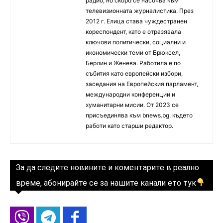
радио, но скоро се насочва към
телевизионната журналистика. През
2012 г. Елица става чуждестранен
кореспондент, като е отразявала
ключови политически, социални и
икономически теми от Брюксел,
Берлин и Женева. Работила е по
събития като европейски избори,
заседания на Европейския парламент,
международни конференции и
хуманитарни мисии. От 2023 се
присъединява към bnews.bg, където
работи като старши редактор.
За да следите новините и коментарите в реално
време, абонирайте се за нашите канали ето тук