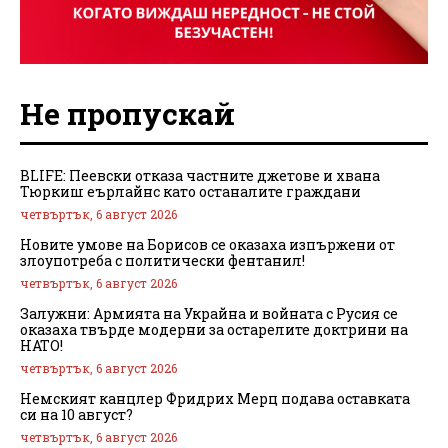
Не пропускай
BLIFE: Пеевски отказа частните джетове и хвана
Тюркиш еърлайнс като останалите граждани
четвъртък, 6 август 2026
Новите умове на Борисов се оказаха изпържени от
злоупотреба с политически фентанил!
четвъртък, 6 август 2026
Залужни: Армията на Украйна и войната с Русия се
оказаха твърде модерни за остарелите доктрини на
НАТО!
четвъртък, 6 август 2026
Немският канцлер Фридрих Мерц подава оставката
си на 10 август?
четвъртък, 6 август 2026