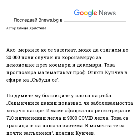
Последвай Bnews.bg в
Автор
Елица Христова
Ако мерките не се затегнат, може да стигнем до
20 000 нови случаи на коронавирус за
денонощие през ноември и декември. Това
прогнозира математикът проф. Огнян Кунчев в
ефира на „Събуди се”.
По думите му болниците у нас са на ръба.
„Седмичните данни показват, че заболеваемостта
хвърчи нагоре. Имаме официално регистрирани
710 интензивни легла и 9000 COVID легла. Това са
границите на нашата система. В момента те са
почти запълнени“, поясни Кунчев.