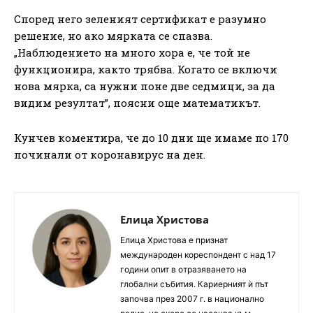
Според него зеленият сертификат е разумно
решение, но ако мярката се спазва.
„Наблюдението на много хора е, че той не
функционира, както трябва. Когато се включи
нова мярка, са нужни поне две седмици, за да
видим резултат”, поясни още математикът.
Кунчев коментира, че до 10 дни ще имаме по 170
починали от коронавирус на ден.
Елица Христова
Елица Христова е признат
международен кореспондент с над 17
години опит в отразяването на
глобални събития. Кариерният ѝ път
започва през 2007 г. в национално