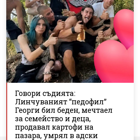
Говори съдията:
Линчуваният “педофил”
Георги бил беден, мечтаел
за семейство и деца,
продавал картофи на
пазара, умрял в адски