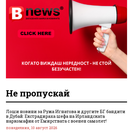
Не пропускай
Лоши новини за Ружа Игнатова и другите БГ бандити
в Дубай: Екстрадираха шефа на Ирландската
наркомафия от Емирствата с военен самолет!
понеделник, 10 август 2026