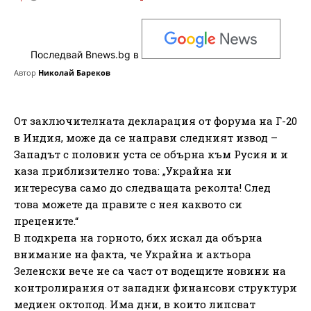
Последвай Bnews.bg в
Автор
Николай Бареков
От заключителната декларация от форума на Г-20
в Индия, може да се направи следният извод –
Западът с половин уста се обърна към Русия и и
каза приблизително това: „Украйна ни
интересува само до следващата реколта! След
това можете да правите с нея каквото си
прецените.“
В подкрепа на горното, бих искал да обърна
внимание на факта, че Украйна и актьора
Зеленски вече не са част от водещите новини на
контролирания от западни финансови структури
медиен октопод. Има дни, в които липсват