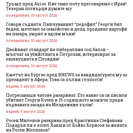
Тръмп пред Axios: Ние само полу преговаряме с Иран!
Техеран потвърди думите му
понеделник, 10 август 2026
Говори съдията: Линчуваният “педофил” Георги бил
беден, мечтаел за семейство и деца, продавал картофи
на пазара, умрял в адски мъки!
понеделник, 10 август 2026
Двойният стандарт на либералния соц балон –
мълчат за убийствата в Петрохан, истеризират за
екзекуцията в Пловдив!
понеделник, 10 август 2026
Кметът на Бургас пред BNEWS за кандидатурата му за
президент в Афера: Това са пълни глупости!
неделя, 9 август 2026
Потресаващи чатове разкриват: Ето какво са си писали
убитият Георги Кузев и 15-годишното момиче преди
кървавата засада на Младежкия хълм!
неделя, 9 август 2026
Росен Миленов разкрива пред Кристияна Стефанова:
Подарък ли е хотел Хаяши от Бойко Борисов за жената
на Росен Желязков?