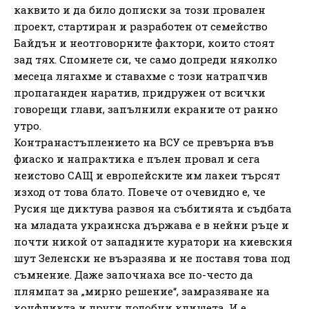
каквито и да било дописки за този провален
проект, стартиран и разработен от семейство
Байдън и неотговорните фактори, които стоят
зад тях. Спомнете си, че само допреди няколко
месеца лягахме и ставахме с този натрапчив
пропаганден наратив, придружен от всички
говорещи глави, запълнили екраните от ранно
утро.
Контранастъплението на ВСУ се превърна във
фиаско и напрактика е пълен провал и сега
неистово САЩ и европейските им лакеи търсят
изход от това блато. Повече от очевидно е, че
Русия ще диктува развоя на събитията и съдбата
на младата украинска държава е в нейни ръце и
почти никой от западните куратори на киевския
шут Зеленски не възразява и не поставя това под
съмнение. Даже започнаха все по-често да
плямпат за „мирно решение“, замразяване на
конфликта и други подобни клишета. И е