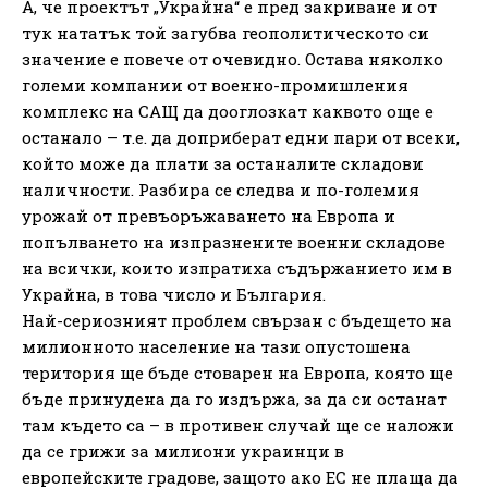
А, че проектът „Украйна“ е пред закриване и от
тук нататък той загубва геополитическото си
значение е повече от очевидно. Остава няколко
големи компании от военно-промишления
комплекс на САЩ да дооглозкат каквото още е
останало – т.е. да доприберат едни пари от всеки,
който може да плати за останалите складови
наличности. Разбира се следва и по-големия
урожай от превъоръжаването на Европа и
попълването на изпразнените военни складове
на всички, които изпратиха съдържанието им в
Украйна, в това число и България.
Най-сериозният проблем свързан с бъдещето на
милионното население на тази опустошена
територия ще бъде стоварен на Европа, която ще
бъде принудена да го издържа, за да си останат
там където са – в противен случай ще се наложи
да се грижи за милиони украинци в
европейските градове, защото ако ЕС не плаща да