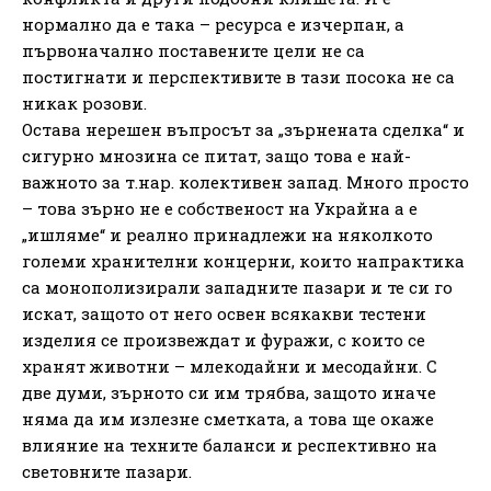
нормално да е така – ресурса е изчерпан, а
първоначално поставените цели не са
постигнати и перспективите в тази посока не са
никак розови.
Остава нерешен въпросът за „зърнената сделка“ и
сигурно мнозина се питат, защо това е най-
важното за т.нар. колективен запад. Много просто
– това зърно не е собственост на Украйна а е
„ишляме“ и реално принадлежи на няколкото
големи хранителни концерни, които напрактика
са монополизирали западните пазари и те си го
искат, защото от него освен всякакви тестени
изделия се произвеждат и фуражи, с които се
хранят животни – млекодайни и месодайни. С
две думи, зърното си им трябва, защото иначе
няма да им излезне сметката, а това ще окаже
влияние на техните баланси и респективно на
световните пазари.