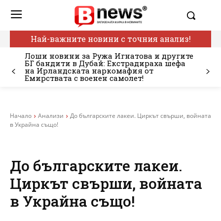
Най-важните новини с точния анализ!
Лоши новини за Ружа Игнатова и другите
БГ бандити в Дубай: Екстрадираха шефа
на Ирландската наркомафия от
Емирствата с военен самолет!
Начало
Анализи
До българските лакеи. Циркът свърши, войната
в Украйна също!
До българските лакеи.
Циркът свърши, войната
в Украйна също!