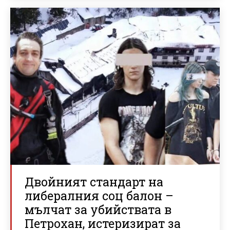
Двойният стандарт на
либералния соц балон –
мълчат за убийствата в
Петрохан, истеризират за