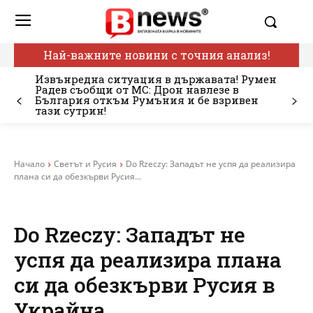
Най-важните новини с точния анализ!
Извънредна ситуация в държавата! Румен
Радев съобщи от МС: Дрон навлезе в
България откъм Румъния и бе взривен
тази сутрин!
Начало
Светът и Русия
Do Rzeczy: Западът не успя да реализира
плана си да обезкърви Русия...
Do Rzeczy: Западът не
успя да реализира плана
си да обезкърви Русия в
Украйна