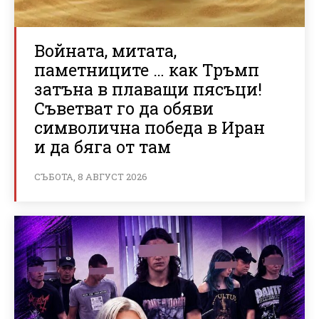
Войната, митата,
паметниците … как Тръмп
затъна в плаващи пясъци!
Съветват го да обяви
символична победа в Иран
и да бяга от там
СЪБОТА, 8 АВГУСТ 2026