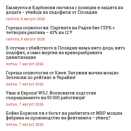
Емануела и Карбовски скочиха с позиция в защита на
децата – убийци на педофили от Пловдив
събота, 8 август 2026
Гореща социология: Партията на Радев бие ГЕРБ с
четворна разлика – 43% на 12 !!!
събота, 8 август 2026
В случая с убийството в Пловдив няма нито деца, нито
педофил, а само жертви на криворазбраната
цивилизация
петък, 7 август 2026
Гореща социология от Киев: Залужни мачка мощно
Зеленски по рейтинг в Украйна!
петък, 7 август 2026
Ужас в Европа! WSJ: Фолксваген подготвя
съкращаването на 50 000 работници!
петък, 7 август 2026
Бойко Борисов ли е босът на разбитата от МВР мощна
фабрика за производство на фентанила – убиец?
петък, 7 август 2026