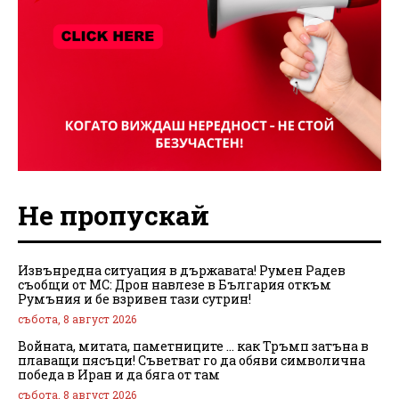
Не пропускай
Извънредна ситуация в държавата! Румен Радев
съобщи от МС: Дрон навлезе в България откъм
Румъния и бе взривен тази сутрин!
събота, 8 август 2026
Войната, митата, паметниците … как Тръмп затъна в
плаващи пясъци! Съветват го да обяви символична
победа в Иран и да бяга от там
събота, 8 август 2026