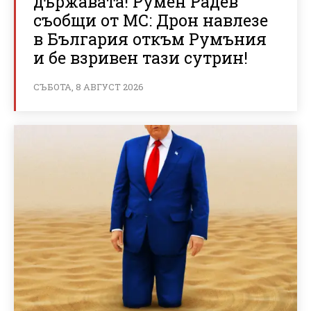
държавата! Румен Радев
съобщи от МС: Дрон навлезе
в България откъм Румъния
и бе взривен тази сутрин!
СЪБОТА, 8 АВГУСТ 2026