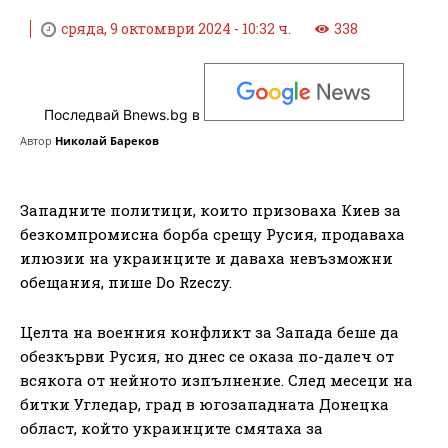
сряда, 9 октомври 2024 - 10:32 ч.
338
Последвай Bnews.bg в
Автор
Николай Бареков
Западните политици, които призоваха Киев за
безкомпромисна борба срещу Русия, продаваха
илюзии на украинците и даваха невъзможни
обещания, пише Do Rzeczy.
Целта на военния конфликт за Запада беше да
обезкърви Русия, но днес се оказа по-далеч от
всякога от нейното изпълнение. След месеци на
битки Угледар, град в югозападната Донецка
област, който украинците смятаха за