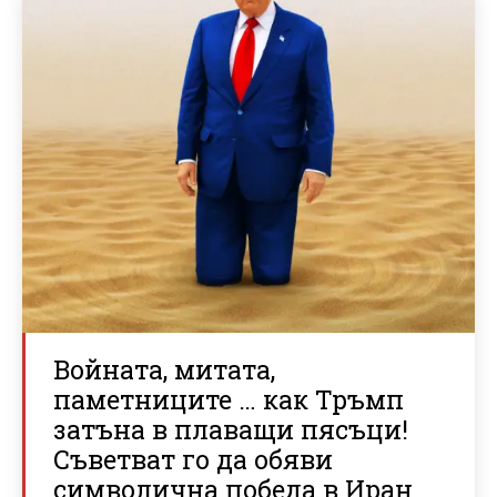
Войната, митата,
паметниците … как Тръмп
затъна в плаващи пясъци!
Съветват го да обяви
символична победа в Иран