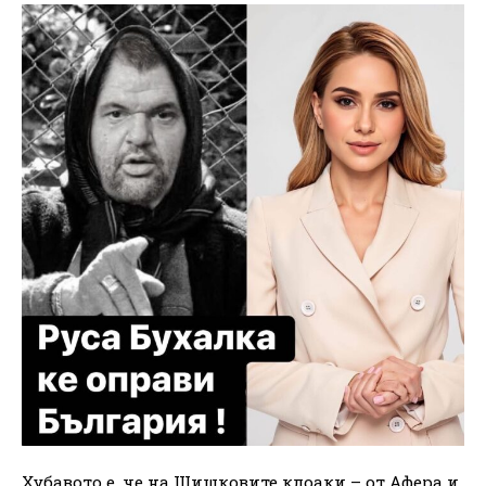
Хубавото е, че на Шишковите клоаки – от Афера и