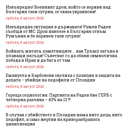
Извънредно! Военният дрон, който се взриви над
България тази сутрин, се оказа украински!
събота, 8 август 2026
Извънредна ситуация в държавата! Румен Радев
съобщи от МС: Дрон навлезе в България откъм
Румъния и бе взривен тази сутрин!
събота, 8 август 2026
Войната, митата, паметниците … как Тръмп затъна в
плаващи пясъци! Съветват го да обяви символична
победа в Иран и да бяга от там
събота, 8 август 2026
Емануела и Карбовски скочиха с позиция в защита на
децата – убийци на педофили от Пловдив
събота, 8 август 2026
Гореща социология: Партията на Радев бие ГЕРБ с
четворна разлика – 43% на 12 !!!
събота, 8 август 2026
В случая с убийството в Пловдив няма нито деца, нито
педофил, а само жертви на криворазбраната
цивилизация