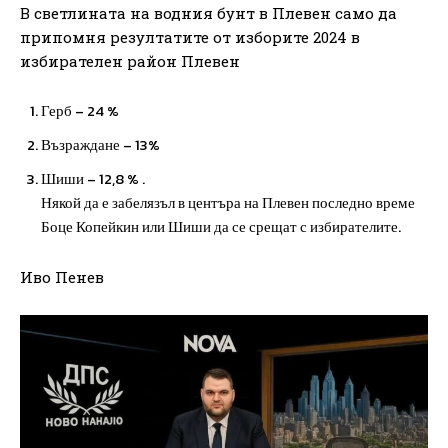
В светлината на водния бунт в Плевен само да
припомня резултатите от изборите 2024 в
избирателен район Плевен
Герб – 24 %
Възраждане – 13%
Шиши – 12,8 % .
Някой да е забелязъл в центъра на Плевен последно време
Боце Копейкин или Шиши да се срещат с избирателите.
Иво Пенев