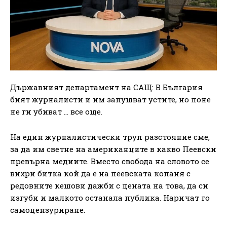
Държавният департамент на САЩ: В България
бият журналисти и им запушват устите, но поне
не ги убиват … все още.
На един журналистически труп разстояние сме,
за да им светне на американците в какво Пеевски
превърна медиите. Вместо свобода на словото се
вихри битка кой да е на пеевската копаня с
редовните кешови дажби с цената на това, да си
изгуби и малкото останала публика. Наричат го
самоцензуриране.