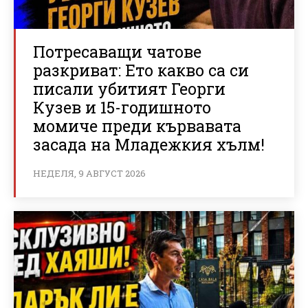
Потресаващи чатове
разкриват: Ето какво са си
писали убитият Георги
Кузев и 15-годишното
момиче преди кървавата
засада на Младежкия хълм!
НЕДЕЛЯ, 9 АВГУСТ 2026