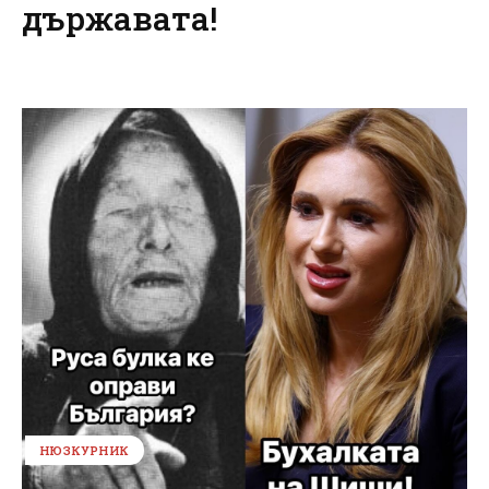
държавата!
НЮЗКУРНИК