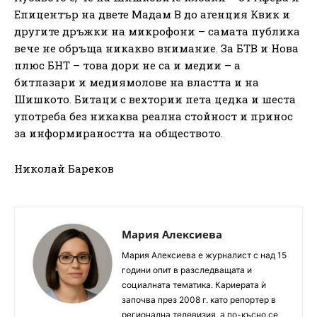
Епицентър на двете Мадам В до агенция Квик и
другите дръжки на микрофони – самата публика
вече не обръща никакво внимание. За БТВ и Нова
плюс БНТ – това дори не са и медии – а
битпазари и медиямолове на властта и на
Шишкото. Битаци с вехтории пета цедка и шеста
употреба без никаква реална стойност и принос
за информираността на обществото.
Николай Бареков
Мария Алексиева
Мария Алексиева е журналист с над 15
години опит в разследващата и
социалната тематика. Кариерата ѝ
започва през 2008 г. като репортер в
регионална телевизия, а по-късно се