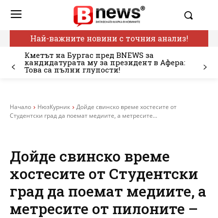
Най-важните новини с точния анализ!
Кметът на Бургас пред BNEWS за
кандидатурата му за президент в Афера:
Това са пълни глупости!
Начало
НюзКурник
Дойде свинско време хостесите от
Студентски град да поемат медиите, а метресите...
Дойде свинско време
хостесите от Студентски
град да поемат медиите, а
метресите от пилоните –