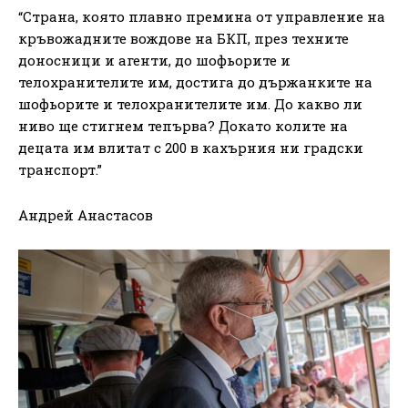
“Страна, която плавно премина от управление на
кръвожадните вождове на БКП, през техните
доносници и агенти, до шофьорите и
телохранителите им, достига до държанките на
шофьорите и телохранителите им. До какво ли
ниво ще стигнем тепърва? Докато колите на
децата им влитат с 200 в кахърния ни градски
транспорт.”
Андрей Анастасов